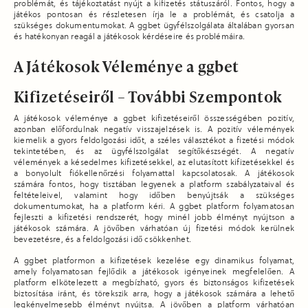
problémát, és tájékoztatást nyújt a kifizetés státuszáról. Fontos, hogy a
játékos pontosan és részletesen írja le a problémát, és csatolja a
szükséges dokumentumokat. A ggbet ügyfélszolgálata általában gyorsan
és hatékonyan reagál a játékosok kérdéseire és problémáira.
A Játékosok Véleménye a ggbet
Kifizetéseiről – További Szempontok
A játékosok véleménye a ggbet kifizetéseiről összességében pozitív,
azonban előfordulnak negatív visszajelzések is. A pozitív vélemények
kiemelik a gyors feldolgozási időt, a széles választékot a fizetési módok
tekintetében, és az ügyfélszolgálat segítőkészségét. A negatív
vélemények a késedelmes kifizetésekkel, az elutasított kifizetésekkel és
a bonyolult fiókellenőrzési folyamattal kapcsolatosak. A játékosok
számára fontos, hogy tisztában legyenek a platform szabályzataival és
feltételeivel, valamint hogy időben benyújtsák a szükséges
dokumentumokat, ha a platform kéri. A ggbet platform folyamatosan
fejleszti a kifizetési rendszerét, hogy minél jobb élményt nyújtson a
játékosok számára. A jövőben várhatóan új fizetési módok kerülnek
bevezetésre, és a feldolgozási idő csökkenhet.
A ggbet platformon a kifizetések kezelése egy dinamikus folyamat,
amely folyamatosan fejlődik a játékosok igényeinek megfelelően. A
platform elkötelezett a megbízható, gyors és biztonságos kifizetések
biztosítása iránt, és törekszik arra, hogy a játékosok számára a lehető
legkényelmesebb élményt nyújtsa. A jövőben a platform várhatóan