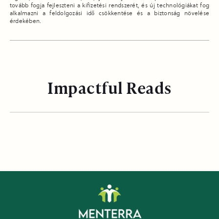
tovább fogja fejleszteni a kifizetési rendszerét, és új technológiákat fog
alkalmazni a feldolgozási idő csökkentése és a biztonság növelése
érdekében.
Impactful Reads