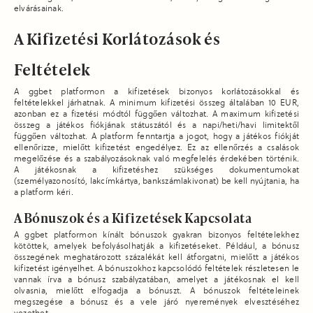
elvárásainak.
A Kifizetési Korlátozások és
Feltételek
A ggbet platformon a kifizetések bizonyos korlátozásokkal és
feltételekkel járhatnak. A minimum kifizetési összeg általában 10 EUR,
azonban ez a fizetési módtól függően változhat. A maximum kifizetési
összeg a játékos fiókjának státuszától és a napi/heti/havi limitektől
függően változhat. A platform fenntartja a jogot, hogy a játékos fiókját
ellenőrizze, mielőtt kifizetést engedélyez. Ez az ellenőrzés a csalások
megelőzése és a szabályozásoknak való megfelelés érdekében történik.
A játékosnak a kifizetéshez szükséges dokumentumokat
(személyazonosító, lakcímkártya, bankszámlakivonat) be kell nyújtania, ha
a platform kéri.
A Bónuszok és a Kifizetések Kapcsolata
A ggbet platformon kínált bónuszok gyakran bizonyos feltételekhez
kötöttek, amelyek befolyásolhatják a kifizetéseket. Például, a bónusz
összegének meghatározott százalékát kell átforgatni, mielőtt a játékos
kifizetést igényelhet. A bónuszokhoz kapcsolódó feltételek részletesen le
vannak írva a bónusz szabályzatában, amelyet a játékosnak el kell
olvasnia, mielőtt elfogadja a bónuszt. A bónuszok feltételeinek
megszegése a bónusz és a vele járó nyeremények elvesztéséhez