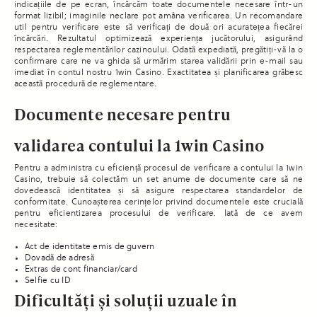
indicațiile de pe ecran, încărcăm toate documentele necesare într-un
format lizibil; imaginile neclare pot amâna verificarea. Un recomandare
util pentru verificare este să verificați de două ori acuratețea fiecărei
încărcări. Rezultatul optimizează experiența jucătorului, asigurând
respectarea reglementărilor cazinoului. Odată expediată, pregătiți-vă la o
confirmare care ne va ghida să urmărim starea validării prin e-mail sau
imediat în contul nostru 1win Casino. Exactitatea și planificarea grăbesc
această procedură de reglementare.
Documente necesare pentru
validarea contului la 1win Casino
Pentru a administra cu eficiență procesul de verificare a contului la 1win
Casino, trebuie să colectăm un set anume de documente care să ne
dovedească identitatea și să asigure respectarea standardelor de
conformitate. Cunoașterea cerințelor privind documentele este crucială
pentru eficientizarea procesului de verificare. Iată de ce avem
necesitate:
Act de identitate emis de guvern
Dovadă de adresă
Extras de cont financiar/card
Selfie cu ID
Dificultăți și soluții uzuale în