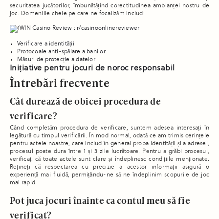
securitatea jucătorilor, îmbunătățind corectitudinea ambianței nostru de
joc. Domeniile cheie pe care ne focalizăm includ:
Verificare a identității
Protocoale anti-spălare a banilor
Măsuri de protecție a datelor
Inițiative pentru jocuri de noroc responsabil
Întrebări frecvente
Cât durează de obicei procedura de
verificare?
Când completăm procedura de verificare, suntem adesea interesați în
legătură cu timpul verificării. În mod normal, odată ce am trimis cerințele
pentru actele noastre, care includ în general proba identității și a adresei,
procesul poate dura între 1 și 3 zile lucrătoare. Pentru a grăbi procesul,
verificați că toate actele sunt clare și îndeplinesc condițiile menționate.
Rețineți că respectarea cu precizie a acestor informații asigură o
experiență mai fluidă, permițându-ne să ne îndeplinim scopurile de joc
mai rapid.
Pot juca jocuri înainte ca contul meu să fie
verificat?