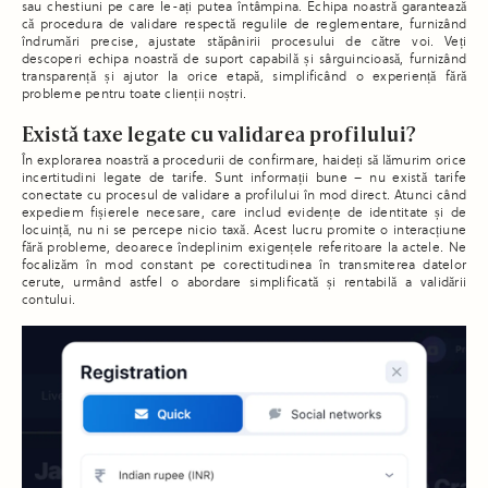
sau chestiuni pe care le-ați putea întâmpina. Echipa noastră garantează
că procedura de validare respectă regulile de reglementare, furnizând
îndrumări precise, ajustate stăpânirii procesului de către voi. Veți
descoperi echipa noastră de suport capabilă și sârguincioasă, furnizând
transparență și ajutor la orice etapă, simplificând o experiență fără
probleme pentru toate clienții noștri.
Există taxe legate cu validarea profilului?
În explorarea noastră a procedurii de confirmare, haideți să lămurim orice
incertitudini legate de tarife. Sunt informații bune – nu există tarife
conectate cu procesul de validare a profilului în mod direct. Atunci când
expediem fișierele necesare, care includ evidențe de identitate și de
locuință, nu ni se percepe nicio taxă. Acest lucru promite o interacțiune
fără probleme, deoarece îndeplinim exigențele referitoare la actele. Ne
focalizăm în mod constant pe corectitudinea în transmiterea datelor
cerute, urmând astfel o abordare simplificată și rentabilă a validării
contului.