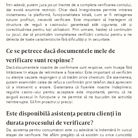
Într-adevăr, putem juca jocuri înainte de a completa verificarea contului,
dar există anumite restricții. Chiar dacă înregistrarea permite intrarea
instantaneu la platformă, funcționalitatea totală, cum ar fi retragerea
tuturor profituri, necesită verificare. Este important să înțelegem că
structura de reguli a cazinoului garantează atât siguranța, cât și
corectitudinea pentru toți utilizatorii. Prin urmare, haideți să continuăm
cu jocul, dar să prioritizăm completarea verificării contului pentru a ne
delecta de toate caracteristicile fără dificultăți și în securitate.
Ce se petrece dacă documentele mele de
verificare sunt respinse?
Dacă documentele noastre de confirmare sunt respinse, vom începe fără
întârziere în etapa de retrimitere a fișierelor. Este important să verificăm
cu atenție cauzele respingerii și să tratăm orice chestiuni. De asemenea,
putem examinăm calea de refuz a confirmării prin telefon dacă apreciem
că a intervenit o eroare. Garantarea că fișierele noastre îndeplinesc
regulile casino-ului pentru acceptare este importantă, pentru că ne
asigură accesul în funcțiune și ne permite să ne bucurăm de activități
neîntrerupte. Să fim proactivi și preciși.
Este disponibilă asistența pentru clienți în
durata procesului de verificare?
Da, asistența pentru consumatori este cu adevărat la îndemână în cursul
etapei de verificare. Ne aflăm pregătiți să vă asistăm cu orice curiozități