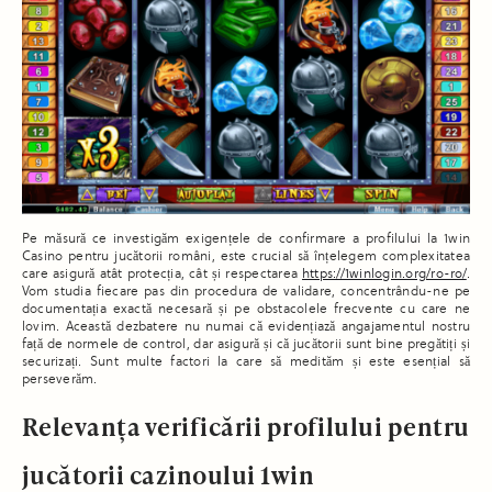
Pe măsură ce investigăm exigențele de confirmare a profilului la 1win
Casino pentru jucătorii români, este crucial să înțelegem complexitatea
care asigură atât protecția, cât și respectarea
https://1winlogin.org/ro-ro/
.
Vom studia fiecare pas din procedura de validare, concentrându-ne pe
documentația exactă necesară și pe obstacolele frecvente cu care ne
lovim. Această dezbatere nu numai că evidențiază angajamentul nostru
față de normele de control, dar asigură și că jucătorii sunt bine pregătiți și
securizați. Sunt multe factori la care să medităm și este esențial să
perseverăm.
Relevanța verificării profilului pentru
jucătorii cazinoului 1win