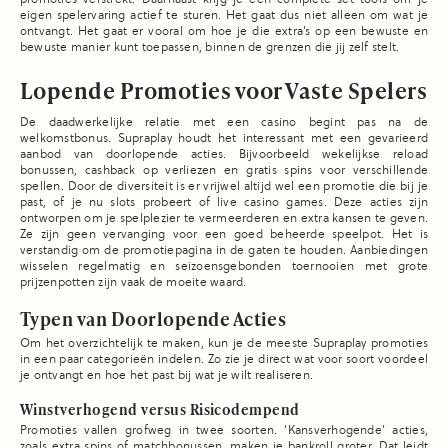
promoties verstrekt. Daarnaast krijg je een complete set tools om je
eigen spelervaring actief te sturen. Het gaat dus niet alleen om wat je
ontvangt. Het gaat er vooral om hoe je die extra’s op een bewuste en
bewuste manier kunt toepassen, binnen de grenzen die jij zelf stelt.
Lopende Promoties voor Vaste Spelers
De daadwerkelijke relatie met een casino begint pas na de
welkomstbonus. Supraplay houdt het interessant met een gevarieerd
aanbod van doorlopende acties. Bijvoorbeeld wekelijkse reload
bonussen, cashback op verliezen en gratis spins voor verschillende
spellen. Door de diversiteit is er vrijwel altijd wel een promotie die bij je
past, of je nu slots probeert of live casino games. Deze acties zijn
ontworpen om je spelplezier te vermeerderen en extra kansen te geven.
Ze zijn geen vervanging voor een goed beheerde speelpot. Het is
verstandig om de promotiepagina in de gaten te houden. Aanbiedingen
wisselen regelmatig en seizoensgebonden toernooien met grote
prijzenpotten zijn vaak de moeite waard.
Typen van Doorlopende Acties
Om het overzichtelijk te maken, kun je de meeste Supraplay promoties
in een paar categorieën indelen. Zo zie je direct wat voor soort voordeel
je ontvangt en hoe het past bij wat je wilt realiseren.
Winstverhogend versus Risicodempend
Promoties vallen grofweg in twee soorten. ‘Kansverhogende’ acties,
zoals extra spins of matchbonussen, maken je bankroll groter. Dat leidt