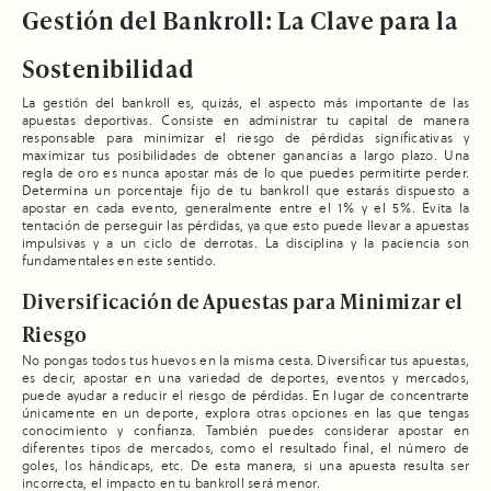
Gestión del Bankroll: La Clave para la
Sostenibilidad
La gestión del bankroll es, quizás, el aspecto más importante de las
apuestas deportivas. Consiste en administrar tu capital de manera
responsable para minimizar el riesgo de pérdidas significativas y
maximizar tus posibilidades de obtener ganancias a largo plazo. Una
regla de oro es nunca apostar más de lo que puedes permitirte perder.
Determina un porcentaje fijo de tu bankroll que estarás dispuesto a
apostar en cada evento, generalmente entre el 1% y el 5%. Evita la
tentación de perseguir las pérdidas, ya que esto puede llevar a apuestas
impulsivas y a un ciclo de derrotas. La disciplina y la paciencia son
fundamentales en este sentido.
Diversificación de Apuestas para Minimizar el
Riesgo
No pongas todos tus huevos en la misma cesta. Diversificar tus apuestas,
es decir, apostar en una variedad de deportes, eventos y mercados,
puede ayudar a reducir el riesgo de pérdidas. En lugar de concentrarte
únicamente en un deporte, explora otras opciones en las que tengas
conocimiento y confianza. También puedes considerar apostar en
diferentes tipos de mercados, como el resultado final, el número de
goles, los hándicaps, etc. De esta manera, si una apuesta resulta ser
incorrecta, el impacto en tu bankroll será menor.