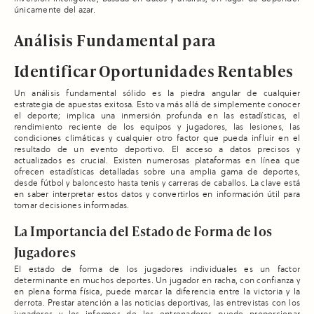
únicamente del azar.
Análisis Fundamental para
Identificar Oportunidades Rentables
Un análisis fundamental sólido es la piedra angular de cualquier
estrategia de apuestas exitosa. Esto va más allá de simplemente conocer
el deporte; implica una inmersión profunda en las estadísticas, el
rendimiento reciente de los equipos y jugadores, las lesiones, las
condiciones climáticas y cualquier otro factor que pueda influir en el
resultado de un evento deportivo. El acceso a datos precisos y
actualizados es crucial. Existen numerosas plataformas en línea que
ofrecen estadísticas detalladas sobre una amplia gama de deportes,
desde fútbol y baloncesto hasta tenis y carreras de caballos. La clave está
en saber interpretar estos datos y convertirlos en información útil para
tomar decisiones informadas.
La Importancia del Estado de Forma de los
Jugadores
El estado de forma de los jugadores individuales es un factor
determinante en muchos deportes. Un jugador en racha, con confianza y
en plena forma física, puede marcar la diferencia entre la victoria y la
derrota. Prestar atención a las noticias deportivas, las entrevistas con los