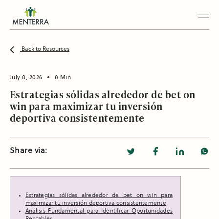
Back to Resources
July 8, 2026
8 Min
Estrategias sólidas alrededor de bet on
win para maximizar tu inversión
deportiva consistentemente
Share via:
Estrategias sólidas alrededor de bet on win para
maximizar tu inversión deportiva consistentemente
Análisis Fundamental para Identificar Oportunidades