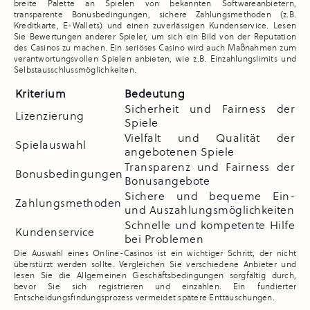
breite Palette an Spielen von bekannten Softwareanbietern,
transparente Bonusbedingungen, sichere Zahlungsmethoden (z.B.
Kreditkarte, E-Wallets) und einen zuverlässigen Kundenservice. Lesen
Sie Bewertungen anderer Spieler, um sich ein Bild von der Reputation
des Casinos zu machen. Ein seriöses Casino wird auch Maßnahmen zum
verantwortungsvollen Spielen anbieten, wie z.B. Einzahlungslimits und
Selbstausschlussmöglichkeiten.
Kriterium
Bedeutung
Sicherheit und Fairness der
Lizenzierung
Spiele
Vielfalt und Qualität der
Spielauswahl
angebotenen Spiele
Transparenz und Fairness der
Bonusbedingungen
Bonusangebote
Sichere und bequeme Ein-
Zahlungsmethoden
und Auszahlungsmöglichkeiten
Schnelle und kompetente Hilfe
Kundenservice
bei Problemen
Die Auswahl eines Online-Casinos ist ein wichtiger Schritt, der nicht
überstürzt werden sollte. Vergleichen Sie verschiedene Anbieter und
lesen Sie die Allgemeinen Geschäftsbedingungen sorgfältig durch,
bevor Sie sich registrieren und einzahlen. Ein fundierter
Entscheidungsfindungsprozess vermeidet spätere Enttäuschungen.