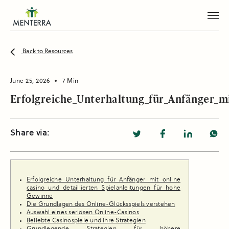
Back to Resources
June 25, 2026
7 Min
Erfolgreiche_Unterhaltung_für_Anfänger_mi
Share via:
Erfolgreiche Unterhaltung für Anfänger mit online
casino und detaillierten Spielanleitungen für hohe
Gewinne
Die Grundlagen des Online-Glücksspiels verstehen
Auswahl eines seriösen Online-Casinos
Beliebte Casinospiele und ihre Strategien