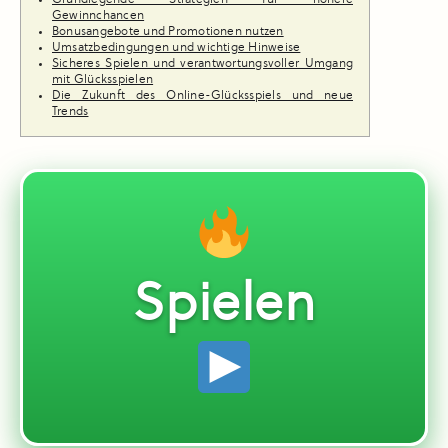
Grundlegende Strategien für höhere
Gewinnchancen
Bonusangebote und Promotionen nutzen
Umsatzbedingungen und wichtige Hinweise
Sicheres Spielen und verantwortungsvoller Umgang
mit Glücksspielen
Die Zukunft des Online-Glücksspiels und neue
Trends
Spielen