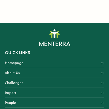
QUICK LINKS
Homepage
About Us
Challenges
Impact
People