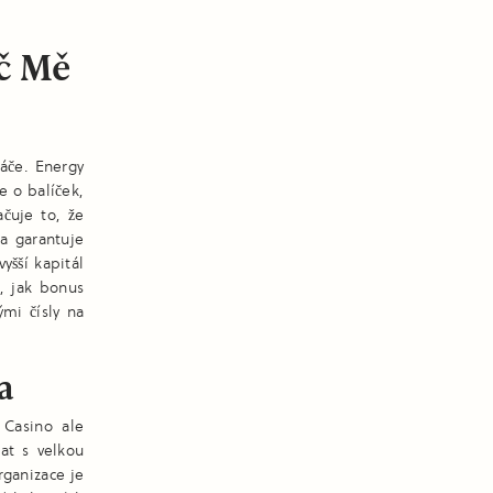
oč Mě
ráče. Energy
e o balíček,
ačuje to, že
a garantuje
yšší kapitál
, jak bonus
mi čísly na
a
 Casino ale
at s velkou
ganizace je