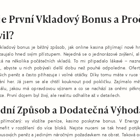
 je První Vkladový Bonus a Pr
il?
vkladový bonus je běžný způsob, jak online kasina přijímají nové h
zaujalo hned svým přístupem. Nejedná se o jednorázové zvýšení, al
ká na několika počátečních vkladů. To mi připadalo lákavé – nazn
e, abyste u nich pobývali delší dobu než pouhé odpoledne. Ofert
šich peněz a často přihazuje i volné otáčky. Díky tomu máte v ruce v
ání her. Já jsem se ale chtěl kouknout pod pokličku. Zajímalo mě
eálu, jakou má opravdovou význam a co se nachází za oněmi pěkný
ce. První dojem byl živý, ale realitu odhalíte až v detailech.
adní Způsob a Dodatečná Výhod
přímočarý: vy vložíte peníze, kasino poskytne bonus. V Energy
enefit v rozdělení do více bloků. Nejste nuceni se tak hned potýk
nusových peněz a jediným náročným požadavkem na obrat. Taková or