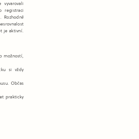
 vyvarovali
 registraci
e. Rozhodně
nesrovnalost
 je aktivní.
o možností,
tku si vždy
onusu. Občas
t prakticky