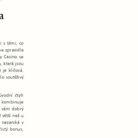
a
i s těmi, co
e zpravidla
y Casino se
, která jsou
je klíčová.
lo soutěživý
vodní čtyři
ý kombinuje
e vám dobrý
 větší než u
 nezaniká v
čistý bonus,