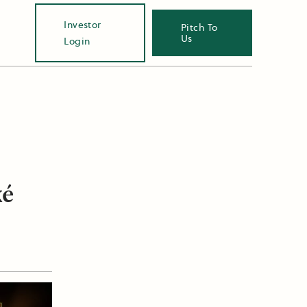
Investor
Pitch To
Us
Login
ké