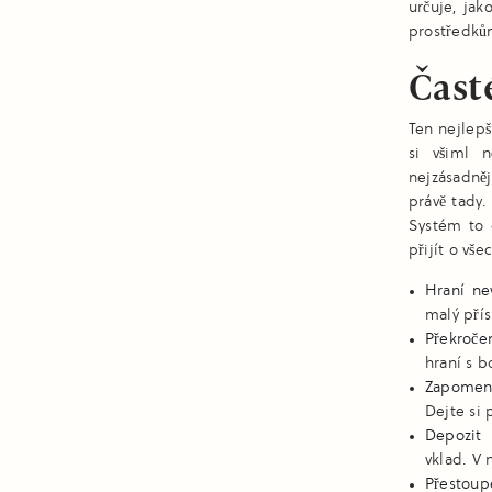
určuje, jak
prostředků
Čast
Ten nejlepš
si všiml n
nejzásadněj
právě tady.
Systém to 
přijít o vše
Hraní nev
malý přís
Překročen
hraní s b
Zapomenu
Dejte si
Depozit
vklad. V
Přestoup