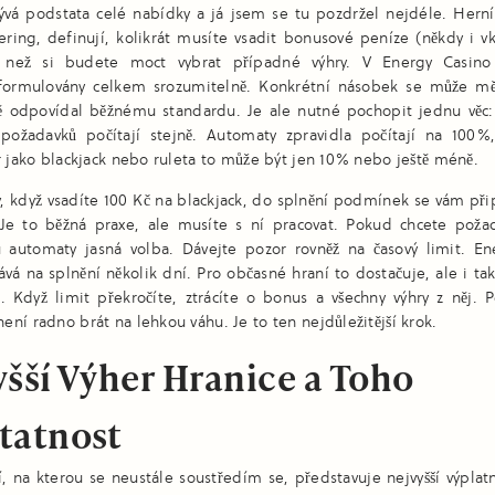
ývá podstata celé nabídky a já jsem se tu pozdržel nejdéle. Hern
ring, definují, kolikrát musíte vsadit bonusové peníze (někdy i v
 než si budete moct vybrat případné výhry. V Energy Casino 
ormulovány celkem srozumitelně. Konkrétní násobek se může měn
ě odpovídal běžnému standardu. Je ale nutné pochopit jednu věc:
požadavků počítají stejně. Automaty zpravidla počítají na 100%
r jako blackjack nebo ruleta to může být jen 10% nebo ještě méně.
y, když vsadíte 100 Kč na blackjack, do splnění podmínek se vám při
 Je to běžná praxe, ale musíte s ní pracovat. Pokud chcete požad
ou automaty jasná volba. Dávejte pozor rovněž na časový limit. En
ává na splnění několik dní. Pro občasné hraní to dostačuje, ale i ta
t. Když limit překročíte, ztrácíte o bonus a všechny výhry z něj. P
ní radno brát na lehkou váhu. Je to ten nejdůležitější krok.
yšší Výher Hranice a Toho
tatnost
í, na kterou se neustále soustředím se, představuje nejvyšší výplatn