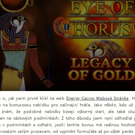
si, jak jsem prvně klikl na web
Energy Casino Webová Stránka
. H
 na bonusovou nabídku pro začínající hráče. Jako někdo, kdo už
, znám, že podobné nabídky bývají výborný start, ale také sku
jen na sázkových podmínkách. Z toho důvodu jsem nyní odhodlal 
o v podmínkách a odhalit, jestli tenhle bonus má reálnou hodno
 provázím celým procesem, od vyplnění formuláře až po výběr peněz