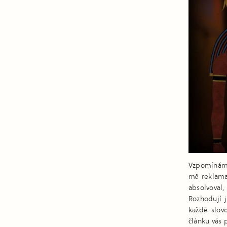
Vzpomínám 
mě reklama
absolvoval
Rozhodují 
každé slov
článku vás