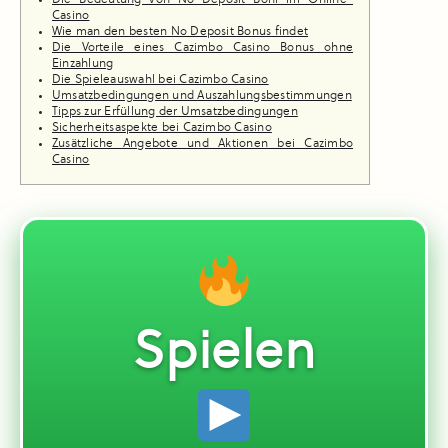
Die Bedeutung von No Deposit Boni im Online-
Casino
Wie man den besten No Deposit Bonus findet
Die Vorteile eines Cazimbo Casino Bonus ohne
Einzahlung
Die Spieleauswahl bei Cazimbo Casino
Umsatzbedingungen und Auszahlungsbestimmungen
Tipps zur Erfüllung der Umsatzbedingungen
Sicherheitsaspekte bei Cazimbo Casino
Zusätzliche Angebote und Aktionen bei Cazimbo
Casino
Spielen