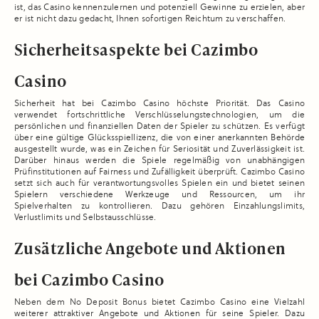
ist, das Casino kennenzulernen und potenziell Gewinne zu erzielen, aber
er ist nicht dazu gedacht, Ihnen sofortigen Reichtum zu verschaffen.
Sicherheitsaspekte bei Cazimbo
Casino
Sicherheit hat bei Cazimbo Casino höchste Priorität. Das Casino
verwendet fortschrittliche Verschlüsselungstechnologien, um die
persönlichen und finanziellen Daten der Spieler zu schützen. Es verfügt
über eine gültige Glücksspiellizenz, die von einer anerkannten Behörde
ausgestellt wurde, was ein Zeichen für Seriosität und Zuverlässigkeit ist.
Darüber hinaus werden die Spiele regelmäßig von unabhängigen
Prüfinstitutionen auf Fairness und Zufälligkeit überprüft. Cazimbo Casino
setzt sich auch für verantwortungsvolles Spielen ein und bietet seinen
Spielern verschiedene Werkzeuge und Ressourcen, um ihr
Spielverhalten zu kontrollieren. Dazu gehören Einzahlungslimits,
Verlustlimits und Selbstausschlüsse.
Zusätzliche Angebote und Aktionen
bei Cazimbo Casino
Neben dem No Deposit Bonus bietet Cazimbo Casino eine Vielzahl
weiterer attraktiver Angebote und Aktionen für seine Spieler. Dazu