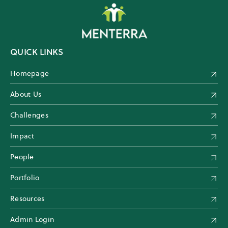
QUICK LINKS
Homepage
About Us
Challenges
Impact
People
Portfolio
Resources
Admin Login