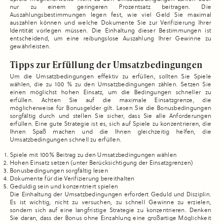
nur zu einem geringeren Prozentsatz beitragen. Die
Auszahlungsbestimmungen legen fest, wie viel Geld Sie maximal
auszahlen können und welche Dokumente Sie zur Verifizierung Ihrer
Identität vorlegen müssen. Die Einhaltung dieser Bestimmungen ist
entscheidend, um eine reibungslose Auszahlung Ihrer Gewinne zu
gewährleisten.
Tipps zur Erfüllung der Umsatzbedingungen
Um die Umsatzbedingungen effektiv zu erfüllen, sollten Sie Spiele
wählen, die zu 100 % zu den Umsatzbedingungen zählen. Setzen Sie
einen möglichst hohen Einsatz, um die Bedingungen schneller zu
erfüllen. Achten Sie auf die maximale Einsatzgrenze, die
möglicherweise für Bonusgelder gilt. Lesen Sie die Bonusbedingungen
sorgfältig durch und stellen Sie sicher, dass Sie alle Anforderungen
erfüllen. Eine gute Strategie ist es, sich auf Spiele zu konzentrieren, die
Ihnen Spaß machen und die Ihnen gleichzeitig helfen, die
Umsatzbedingungen schnell zu erfüllen.
Spiele mit 100% Beitrag zu den Umsatzbedingungen wählen
Hohen Einsatz setzen (unter Berücksichtigung der Einsatzgrenzen)
Bonusbedingungen sorgfältig lesen
Dokumente für die Verifizierung bereithalten
Geduldig sein und konzentriert spielen
Die Einhaltung der Umsatzbedingungen erfordert Geduld und Disziplin.
Es ist wichtig, nicht zu versuchen, zu schnell Gewinne zu erzielen,
sondern sich auf eine langfristige Strategie zu konzentrieren. Denken
Sie daran, dass der Bonus ohne Einzahlung eine großartige Möglichkeit