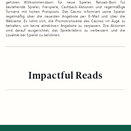
gehören Willkommensboni für neue Spieler, Reload-Boni für
bestehende Spieler, Freispiele, Cashback-Aktionen und regelmäßige
Turniere mit hohen Preispools. Das Casino informiert seine Spieler
regelmäßig über die neuesten Angebote per E-Mail und über die
Webseite. Es lohnt sich, die Promotionsseite des Casinos im Auge zu
behalten, um keine attraktiven Angebote zu verpassen. Die Aktionen
sind darauf ausgerichtet, das Spielerlebnis zu verbessern und die
Loyalität der Spieler zu belohnen.
Impactful Reads