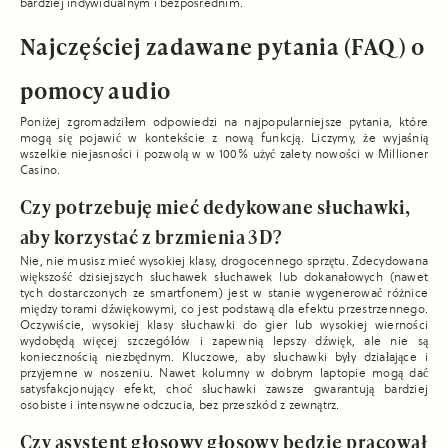
bardziej indywidualnym i bezpośrednim.
Najczęściej zadawane pytania (FAQ) o
pomocy audio
Poniżej zgromadziłem odpowiedzi na najpopularniejsze pytania, które
mogą się pojawić w kontekście z nową funkcją. Liczymy, że wyjaśnią
wszelkie niejasności i pozwolą w w 100% użyć zalety nowości w Millioner
Casino.
Czy potrzebuję mieć dedykowane słuchawki,
aby korzystać z brzmienia 3D?
Nie, nie musisz mieć wysokiej klasy, drogocennego sprzętu. Zdecydowana
większość dzisiejszych słuchawek słuchawek lub dokanałowych (nawet
tych dostarczonych ze smartfonem) jest w stanie wygenerować różnice
między torami dźwiękowymi, co jest podstawą dla efektu przestrzennego.
Oczywiście, wysokiej klasy słuchawki do gier lub wysokiej wierności
wydobędą więcej szczegółów i zapewnią lepszy dźwięk, ale nie są
koniecznością niezbędnym. Kluczowe, aby słuchawki były działające i
przyjemne w noszeniu. Nawet kolumny w dobrym laptopie mogą dać
satysfakcjonujący efekt, choć słuchawki zawsze gwarantują bardziej
osobiste i intensywne odczucia, bez przeszkód z zewnątrz.
Czy asystent głosowy głosowy będzie pracował