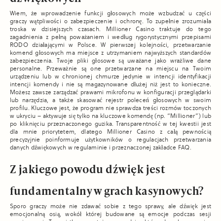
Wiem, że wprowadzenie funkcji głosowych może wzbudzać u części
graczy wątpliwości o zabezpieczenie i ochronę. To zupełnie zrozumiała
troska w dzisiejszych czasach. Millioner Casino traktuje do tego
zagadnienia z pełną poważaniem i według rygorystycznymi przepisami
RODO działającymi w Polsce. W pierwszej kolejności, przetwarzanie
komend głosowych ma miejsce z utrzymaniem najwyższych standardów
zabezpieczenia. Twoje pliki głosowe są uważane jako wrażliwe dane
personalne. Przeważnie są one przetwarzane na miejscu na Twoim
urządzeniu lub w chronionej chmurze jedynie w intencji identyfikacji
intencji komendy i nie są magazynowane dłużej niż jest to konieczne.
Możesz zawsze zarządzać prawami mikrofonu w konfiguracji przeglądarki
lub narzędzia, a także skasować rejestr poleceń głosowych w swoim
profilu. Kluczowe jest, że program nie sprawdza treści rozmów toczonych
w ukryciu – aktywuje się tylko na kluczowe komendę (np. “Millioner”) lub
po kliknięciu przeznaczonego guzika. Transparentność w tej kwestii jest
dla mnie priorytetem, dlatego Millioner Casino z całą pewnością
precyzyjnie poinformuje użytkowników o regulacjach przetwarzania
danych dźwiękowych w regulaminie i przeznaczonej zakładce FAQ.
Z jakiego powodu dźwięk jest
fundamentalny w grach kasynowych?
Sporo graczy może nie zdawać sobie z tego sprawy, ale dźwięk jest
emocjonalną osią, wokół której budowane są emocje podczas sesji