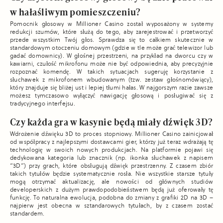
w hałaśliwym pomieszczeniu?
Pomocnik głosowy w Millioner Casino został wyposażony w systemy
redukcji szumów, które służą do tego, aby zarejestrować i przetworzyć
przede wszystkim Twój głos. Sprawdza się to całkiem skutecznie w
standardowym otoczeniu domowym (gdzie w tle może grać telewizor lub
gadać domownicy). W głośnej przestrzeni, na przykład na dworcu czy w
kawiarni, czułość mikrofonu może nie być odpowiednia, aby precyzyjnie
rozpoznać komendę. W takich sytuacjach sugeruję korzystanie z
słuchawek z mikrofonem wbudowanym (tzw. zestaw głośnomówiący),
który znajduje się bliżej ust i lepiej tłumi hałas. W najgorszym razie zawsze
możesz tymczasowo wyłączyć nawigację głosową i posługiwać się z
tradycyjnego interfejsu.
Czy każda gra w kasynie będą miały dźwięk 3D?
Wdrożenie dźwięku 3D to proces stopniowy. Millioner Casino zainicjował
od współpracy z najlepszymi dostawcami gier, którzy już teraz wdrażają tę
technologię w swoich nowych produkcjach. Na platformie pojawi się
dedykowana kategoria lub znacznik (np. ikonka słuchawek z napisem
“3D”) przy grach, które obsługują dźwięk przestrzenny. Z czasem zbiór
takich tytułów będzie systematycznie rosła. Nie wszystkie starsze tytuły
mogą otrzymać aktualizację, ale nowości od głównych studiów
developerskich z dużym prawdopodobieństwem będą już oferowały tę
funkcję. To naturalna ewolucja, podobna do zmiany z grafiki 2D na 3D –
najpierw jest obecna w sztandarowych tytułach, by z czasem zostać
standardem.