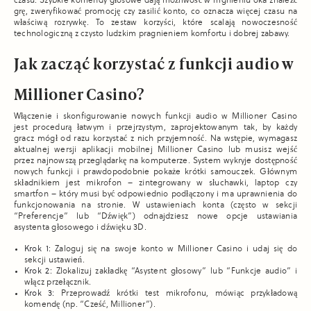
czasu. Szybkie komendy głosowe dają możliwość w mgnieniu oka znaleźć
grę, zweryfikować promocję czy zasilić konto, co oznacza więcej czasu na
właściwą rozrywkę. To zestaw korzyści, które scalają nowoczesność
technologiczną z czysto ludzkim pragnieniem komfortu i dobrej zabawy.
Jak zacząć korzystać z funkcji audio w
Millioner Casino?
Włączenie i skonfigurowanie nowych funkcji audio w Millioner Casino
jest procedurą łatwym i przejrzystym, zaprojektowanym tak, by każdy
gracz mógł od razu korzystać z nich przyjemność. Na wstępie, wymagasz
aktualnej wersji aplikacji mobilnej Millioner Casino lub musisz wejść
przez najnowszą przeglądarkę na komputerze. System wykryje dostępność
nowych funkcji i prawdopodobnie pokaże krótki samouczek. Głównym
składnikiem jest mikrofon – zintegrowany w słuchawki, laptop czy
smartfon – który musi być odpowiednio podłączony i ma uprawnienia do
funkcjonowania na stronie. W ustawieniach konta (często w sekcji
“Preferencje” lub “Dźwięk”) odnajdziesz nowe opcje ustawiania
asystenta głosowego i dźwięku 3D.
Krok 1:
Zaloguj się na swoje konto w Millioner Casino i udaj się do
sekcji ustawień.
Krok 2:
Zlokalizuj zakładkę “Asystent głosowy” lub “Funkcje audio” i
włącz przełącznik.
Krok 3:
Przeprowadź krótki test mikrofonu, mówiąc przykładową
komendę (np. “Cześć, Millioner”).