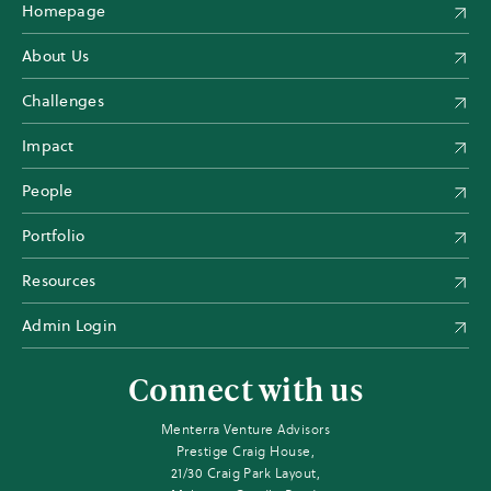
Homepage
About Us
Challenges
Impact
People
Portfolio
Resources
Admin Login
Connect with us
Menterra Venture Advisors
Prestige Craig House,
21/30 Craig Park Layout,