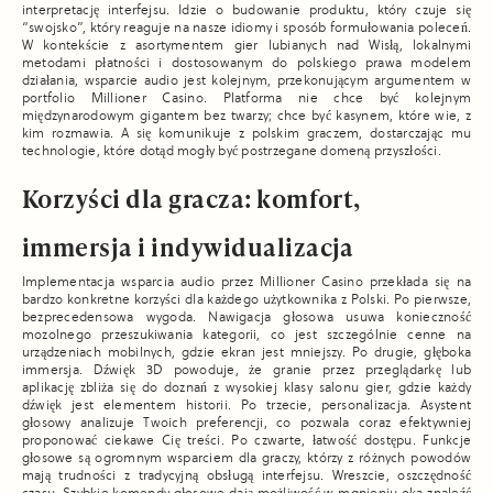
interpretację interfejsu. Idzie o budowanie produktu, który czuje się
“swojsko”, który reaguje na nasze idiomy i sposób formułowania poleceń.
W kontekście z asortymentem gier lubianych nad Wisłą, lokalnymi
metodami płatności i dostosowanym do polskiego prawa modelem
działania, wsparcie audio jest kolejnym, przekonującym argumentem w
portfolio Millioner Casino. Platforma nie chce być kolejnym
międzynarodowym gigantem bez twarzy; chce być kasynem, które wie, z
kim rozmawia. A się komunikuje z polskim graczem, dostarczając mu
technologie, które dotąd mogły być postrzegane domeną przyszłości.
Korzyści dla gracza: komfort,
immersja i indywidualizacja
Implementacja wsparcia audio przez Millioner Casino przekłada się na
bardzo konkretne korzyści dla każdego użytkownika z Polski. Po pierwsze,
bezprecedensowa wygoda. Nawigacja głosowa usuwa konieczność
mozolnego przeszukiwania kategorii, co jest szczególnie cenne na
urządzeniach mobilnych, gdzie ekran jest mniejszy. Po drugie, głęboka
immersja. Dźwięk 3D powoduje, że granie przez przeglądarkę lub
aplikację zbliża się do doznań z wysokiej klasy salonu gier, gdzie każdy
dźwięk jest elementem historii. Po trzecie, personalizacja. Asystent
głosowy analizuje Twoich preferencji, co pozwala coraz efektywniej
proponować ciekawe Cię treści. Po czwarte, łatwość dostępu. Funkcje
głosowe są ogromnym wsparciem dla graczy, którzy z różnych powodów
mają trudności z tradycyjną obsługą interfejsu. Wreszcie, oszczędność