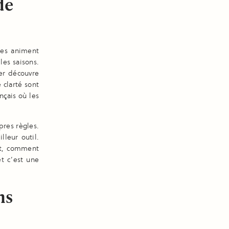
de
les animent
les saisons.
er découvre
 clarté sont
nçais où les
pres règles.
lleur outil.
ut, comment
et c’est une
ns