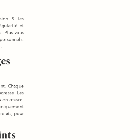
ino. Si les
égularité et
s. Plus vous
personnels.
.
ges
ant. Chaque
ogresse. Les
is en œuvre.
 uniquement
elais, pour
ints