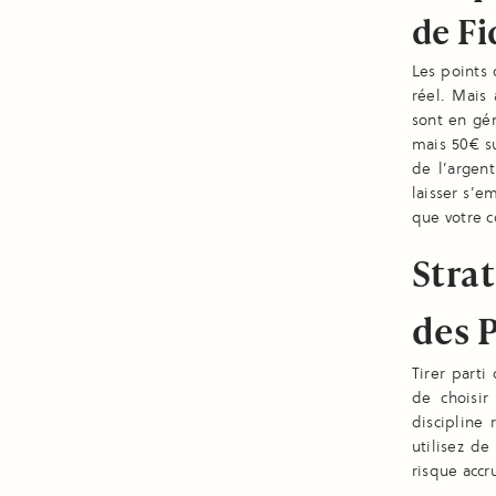
de Fi
Les points 
réel. Mais
sont en gé
mais 50€ su
de l’argen
laisser s’e
que votre 
Stra
des 
Tirer parti
de choisir
discipline
utilisez de
risque accr