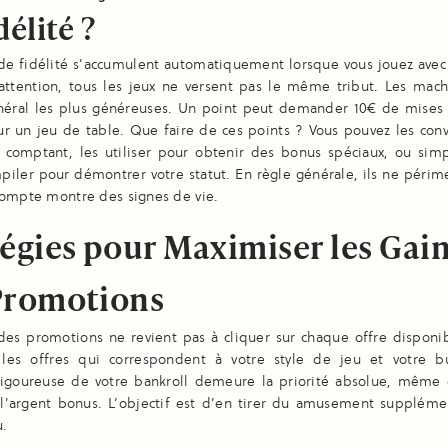
délité ?
de fidélité s’accumulent automatiquement lorsque vous jouez avec
 attention, tous les jeux ne versent pas le même tribut. Les mach
néral les plus généreuses. Un point peut demander 10€ de mises s
r un jeu de table. Que faire de ces points ? Vous pouvez les conv
t comptant, les utiliser pour obtenir des bonus spéciaux, ou sim
mpiler pour démontrer votre statut. En règle générale, ils ne périm
compte montre des signes de vie.
tégies pour Maximiser les Gai
Promotions
 des promotions ne revient pas à cliquer sur chaque offre disponibl
 les offres qui correspondent à votre style de jeu et votre 
 rigoureuse de votre bankroll demeure la priorité absolue, même
 l’argent bonus. L’objectif est d’en tirer du amusement suppléme
u.