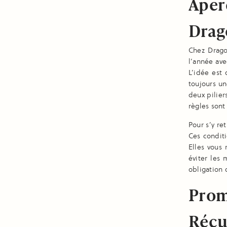
Aper
Drag
Chez Drago
l’année ave
L’idée est
toujours un
deux pilier
règles sont 
Pour s’y re
Ces conditi
Elles vous
éviter les 
obligation 
Prom
Récu