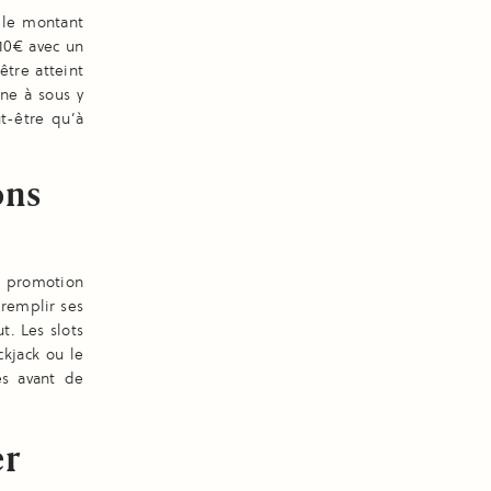
e le montant
 10€ avec un
tre atteint
ne à sous y
t-être qu’à
ons
ne promotion
 remplir ses
t. Les slots
ckjack ou le
es avant de
er