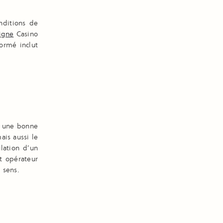
nditions de
igne
Casino
ormé inclut
e une bonne
ais aussi le
ulation d’un
t opérateur
e sens.