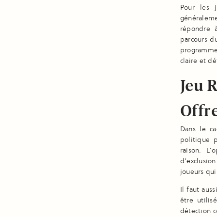
Pour les 
généralemen
répondre à
parcours du
programme 
claire et d
Jeu 
Offr
Dans le ca
politique 
raison. L’
d’exclusion
joueurs qui
Il faut aus
être utili
détection c