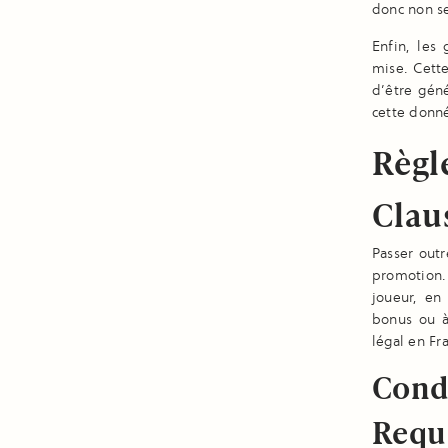
donc non s
Enfin, les
mise. Cett
d’être gén
cette donné
Règle
Clau
Passer out
promotion. 
joueur, en 
bonus ou à
légal en Fr
Condi
Requ