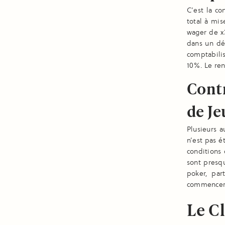
C’est la co
total à mis
wager de x
dans un dé
comptabili
10%. Le re
Contr
de Je
Plusieurs a
n’est pas é
conditions 
sont presqu
poker, par
commencer à
Le Cl