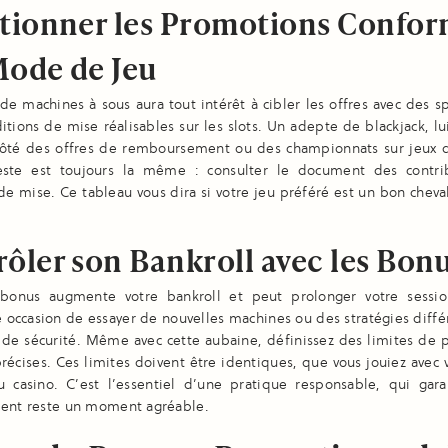
tionner les Promotions Confor
Mode de Jeu
e machines à sous aura tout intérêt à cibler les offres avec des sp
itions de mise réalisables sur les slots. Un adepte de blackjack, lu
côté des offres de remboursement ou des championnats sur jeux d
ste est toujours la même : consulter le document des contri
de mise. Ce tableau vous dira si votre jeu préféré est un bon cheva
ôler son Bankroll avec les Bon
bonus augmente votre bankroll et peut prolonger votre sessio
ccasion de essayer de nouvelles machines ou des stratégies diffé
de sécurité. Même avec cette aubaine, définissez des limites de 
précises. Ces limites doivent être identiques, que vous jouiez avec 
u casino. C’est l’essentiel d’une pratique responsable, qui gara
ment reste un moment agréable.