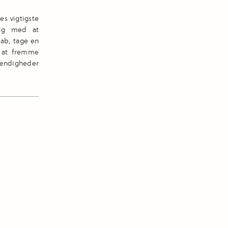
es vigtigste
dig med at
tab, tage en
m at fremme
stændigheder