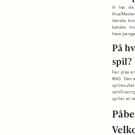
Vi har de
Visa/Master
danske kro
betaler. In
have pengen
På hv
spil?
Fair play e
RNG. Den er
spilresult
certificeri
spiller et r
Påbe
Velk