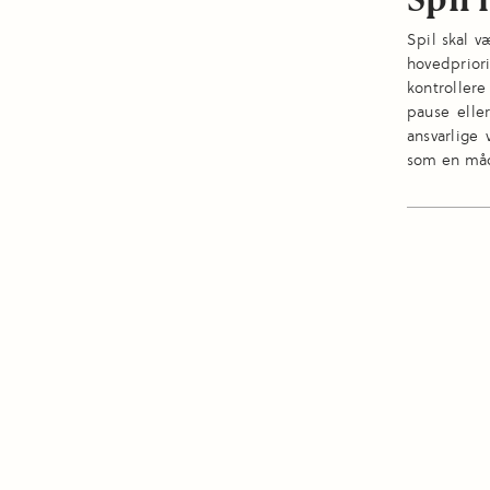
Spil
Spil skal v
hovedprio
kontrollere
pause elle
ansvarlige 
som en måde