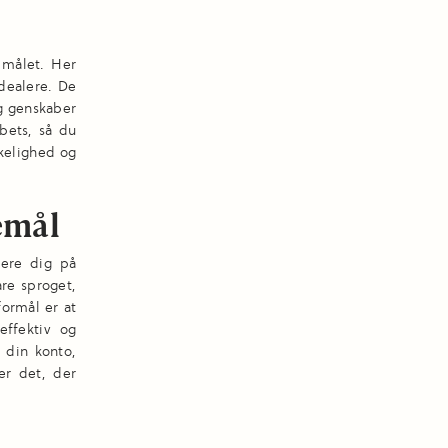
 målet. Her
 dealere. De
ng genskaber
ebets, så du
rkelighed og
emål
tere dig på
are sproget,
ormål er at
effektiv og
 din konto,
er det, der