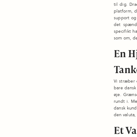
til dig. D
platform, d
support og 
det spænde
specifikt h
som om, det
En H
Tank
Vi stræber 
bare dansk
øje. Grænse
rundt i. Me
dansk kunde
den valuta, 
Et V