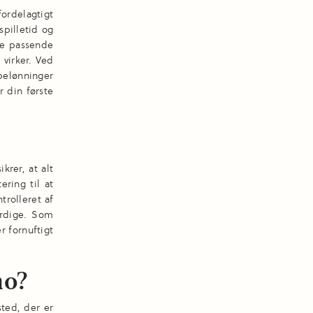
fordelagtigt
spilletid og
ave passende
 virker. Ved
sbelønninger
r din første
krer, at alt
ering til at
trolleret af
færdige. Som
er fornuftigt
no?
ted, der er