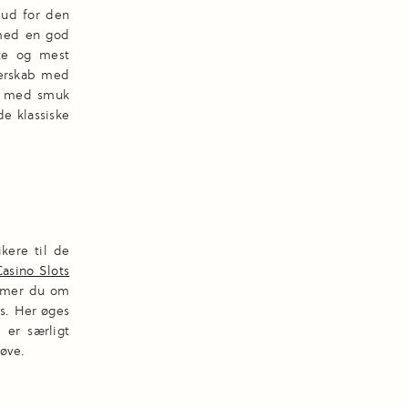
t ud for den
 med en god
ste og mest
tnerskab med
pil med smuk
e klassiske
ikere til de
Casino Slots
ømmer du om
ts. Her øges
l er særligt
røve.