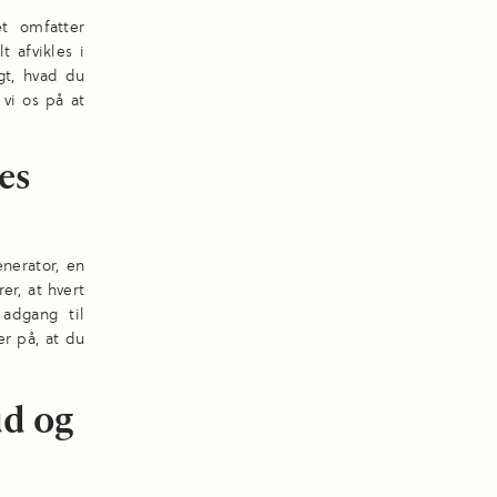
t omfatter
t afvikles i
gt, hvad du
 vi os på at
res
enerator, en
er, at hvert
 adgang til
er på, at du
ud og