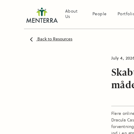
About
People
Portfoli
Us
Back to Resources
July 4, 202
Skab
måde
Flere onlin
Dracula Cas
forventning
ind i en a