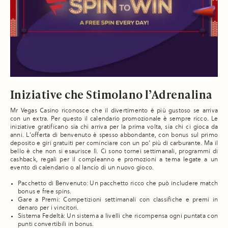
Iniziative che Stimolano l’Adrenalina
Mr Vegas Casino riconosce che il divertimento è più gustoso se arriva
con un extra. Per questo il calendario promozionale è sempre ricco. Le
iniziative gratificano sia chi arriva per la prima volta, sia chi ci gioca da
anni. L’offerta di benvenuto è spesso abbondante, con bonus sul primo
deposito e giri gratuiti per cominciare con un po’ più di carburante. Ma il
bello è che non si esaurisce lì. Ci sono tornei settimanali, programmi di
cashback, regali per il compleanno e promozioni a tema legate a un
evento di calendario o al lancio di un nuovo gioco.
Pacchetto di Benvenuto: Un pacchetto ricco che può includere match
bonus e free spins.
Gare a Premi: Competizioni settimanali con classifiche e premi in
denaro per i vincitori.
Sistema Fedeltà: Un sistema a livelli che ricompensa ogni puntata con
punti convertibili in bonus.