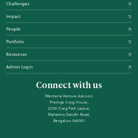
Challenges
Impact
People
Portfolio
Resources
Admin Login
Connect with us
Menterra Venture Advisors
Prestige Craig House,
21/30 Craig Park Layout,
Mahatma Gandhi Road,
Bengaluru 560001