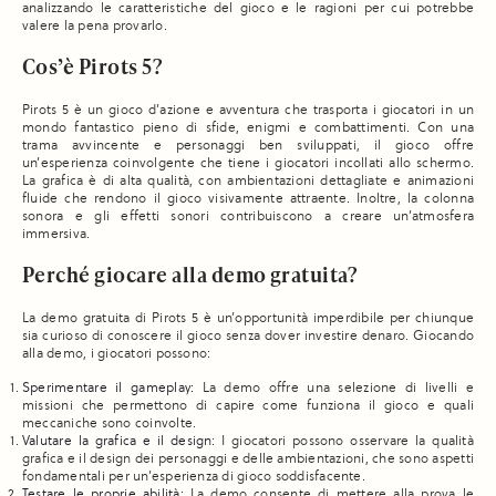
analizzando le caratteristiche del gioco e le ragioni per cui potrebbe
valere la pena provarlo.
Cos’è Pirots 5?
Pirots 5 è un gioco d’azione e avventura che trasporta i giocatori in un
mondo fantastico pieno di sfide, enigmi e combattimenti. Con una
trama avvincente e personaggi ben sviluppati, il gioco offre
un’esperienza coinvolgente che tiene i giocatori incollati allo schermo.
La grafica è di alta qualità, con ambientazioni dettagliate e animazioni
fluide che rendono il gioco visivamente attraente. Inoltre, la colonna
sonora e gli effetti sonori contribuiscono a creare un’atmosfera
immersiva.
Perché giocare alla demo gratuita?
La demo gratuita di Pirots 5 è un’opportunità imperdibile per chiunque
sia curioso di conoscere il gioco senza dover investire denaro. Giocando
alla demo, i giocatori possono:
Sperimentare il gameplay
: La demo offre una selezione di livelli e
missioni che permettono di capire come funziona il gioco e quali
meccaniche sono coinvolte.
Valutare la grafica e il design
: I giocatori possono osservare la qualità
grafica e il design dei personaggi e delle ambientazioni, che sono aspetti
fondamentali per un’esperienza di gioco soddisfacente.
Testare le proprie abilità
: La demo consente di mettere alla prova le