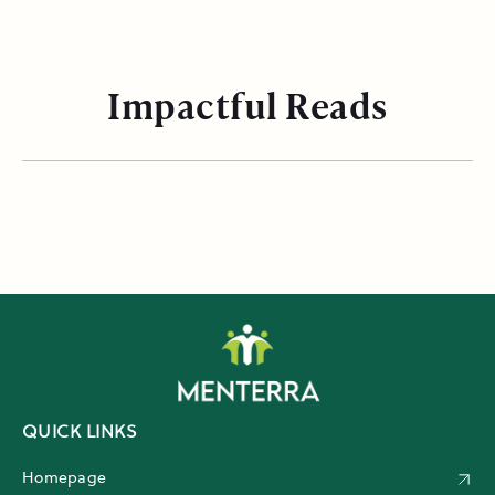
Impactful Reads
QUICK LINKS
Homepage