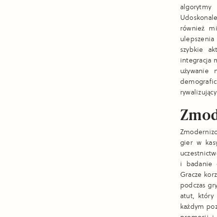
algorytmy
Udoskonalen
również mi
ulepszenia
szybkie ak
integracja
używanie n
demografic
rywalizując
Zmod
Zmodernizo
gier w kas
uczestnictw
i badanie 
Gracze korz
podczas gry
atut, który
każdym poz