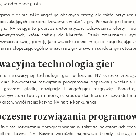
ą w odmienne gusta.
gama gier nie tylko angażuje obecnych graczy, ale także przyciąg
oszukujących spersonalizowanych wrażeń z gry. Poznanie preferencji
asyno NV osiąga to poprzez systematyczne odświeżanie oferty i w
ematycznych, które trafiają do klientów. Dzięki zmiennemu wyb
wzmacnia swoją pozycję jako wszechstronne miejsce, zaspokajając z
ania i ulepszając ogólne wrażenia z gry w swoim serdecznym otocze
wacyjna technologia gier
ie innowacyjnej technologii gier w kasynie NV oznacza znaczą
e gier. Nowoczesne rozwiązania programowe poprawiają wrażenia u
c graczom gładką nawigację i angażującą rozgrywkę. Ponadto,
rzeczywistości tworzy immersyjne środowiska, które na nowo definiu
w grach, wyróżniając kasyno NV na tle konkurencji.
czesne rozwiązania programo
śniejsze rozwiązania oprogramowania w zakresie nowatorskich techn
blicze kasyna NV. Kasyno wdrożyło najnowsze trendy, stosując