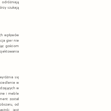
 odróżniają
órzy szukają
ych wpływów
cja gier nie
jąc gościom
ojektowania
yróżnia się
rciedlenie w
dzających w
czne i meble
ment został
 obszaru, od
astrój jest