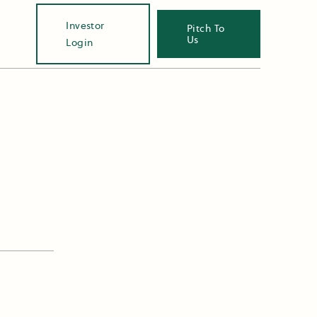
Investor
Pitch To
Us
Login