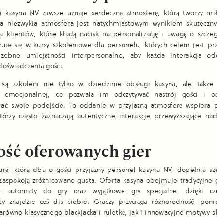
ci kasyna NV zawsze uznaje serdeczną atmosferę, którą tworzy mił
Ta niezwykła atmosfera jest natychmiastowym wynikiem skutecznyc
a klientów, które kładą nacisk na personalizację i uwagę o szczeg
żuje się w kursy szkoleniowe dla personelu, których celem jest p
ebne umiejętności interpersonalne, aby każda interakcja od
doświadczenia gości.
 są szkoleni nie tylko w dziedzinie obsługi kasyna, ale także
ji emocjonalnej, co pozwala im odczytywać nastrój gości i 
ać swoje podejście. To oddanie w przyjazną atmosferę wspiera p
którzy często zaznaczają autentyczne interakcje przewyższające na
ość oferowanych gier
aurę, którą dba o gości przyjazny personel kasyna NV, dopełnia sz
 zaspokoją zróżnicowane gusta. Oferta kasyna obejmuje tradycyjne 
e automaty do gry oraz wyjątkowe gry specjalne, dzięki c
cy znajdzie coś dla siebie. Graczy przyciąga różnorodność, poni
równo klasycznego blackjacka i ruletkę, jak i innowacyjne motywy s