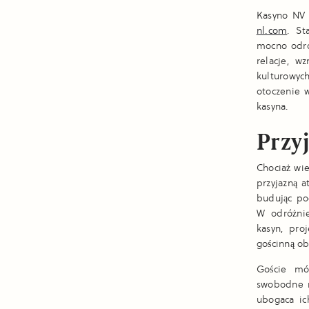
Kasyno NV 
nl.com
. St
mocno odró
relacje, w
kulturowych
otoczenie w
kasyna.
Przy
Chociaż wie
przyjazną a
budując poc
W odróżnie
kasyn, pro
gościnną ob
Goście mów
swobodne r
ubogaca ic