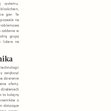
ę systemu.
 blockchain,
ie gier. Te
 pozwala na
zproblemowa
o oddanie w
rodną grupę
o lidera na
nika
technologii
y zwiększyć
na zbieranie
nie oferty.
 działaniach
s to kolejny
ytkowników o
m dotyczące