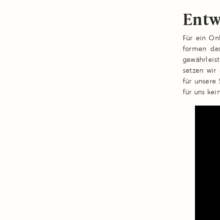
Entw
Für ein On
formen das
gewährleis
setzen wir 
für unsere 
für uns kei