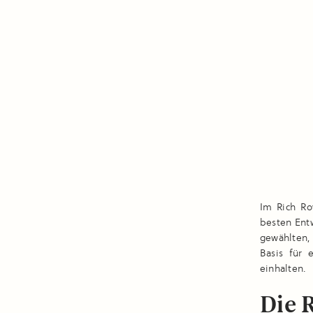
Im Rich Ro
besten Ent
gewählten,
Basis für 
einhalten.
Die 