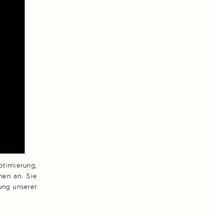
ptimierung,
nen an. Sie
ung unserer