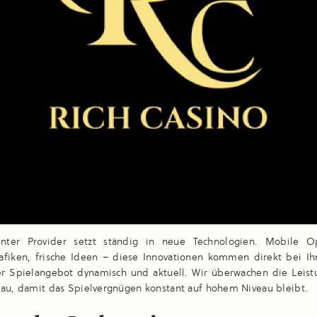
enter Provider setzt ständig in neue Technologien. Mobile O
afiken, frische Ideen – diese Innovationen kommen direkt bei Ih
er Spielangebot dynamisch und aktuell. Wir überwachen die Leist
nau, damit das Spielvergnügen konstant auf hohem Niveau bleibt.