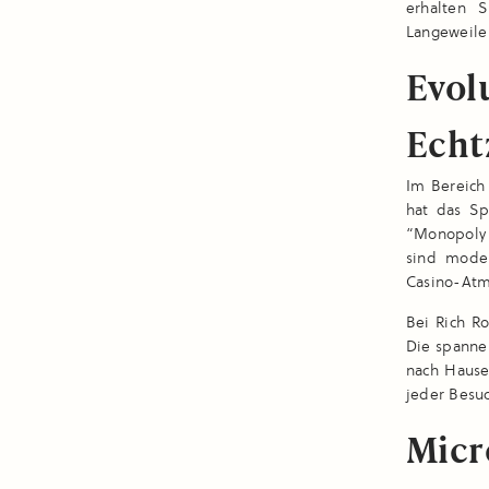
erhalten S
Langeweile s
Evol
Echt
Im Bereich
hat das Sp
“Monopoly 
sind moder
Casino-Atm
Bei Rich R
Die spanne
nach Hause
jeder Besu
Micr