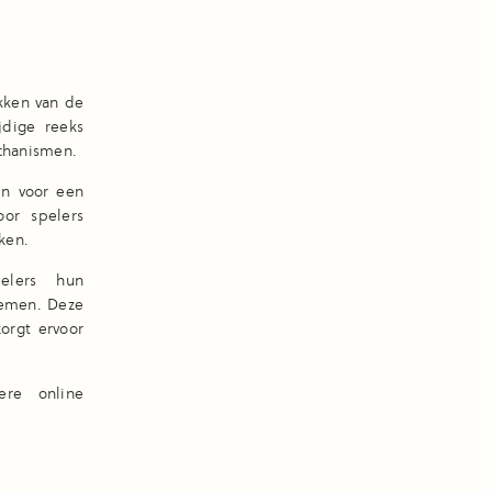
kken van de
jdige reeks
echanismen.
en voor een
oor spelers
ken.
pelers hun
nemen. Deze
orgt ervoor
re online