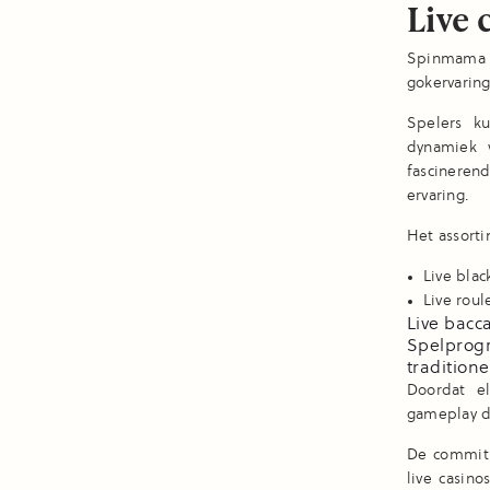
Live 
Spinmama C
gokervaring
Spelers k
dynamiek 
fascineren
ervaring.
Het assort
Live blac
Live rou
Live bacca
Spelprog
traditione
Doordat e
gameplay d
De commitm
live casin