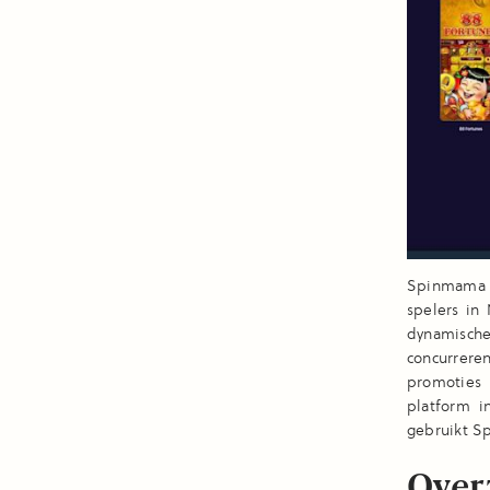
Spinmama C
spelers in
dynamische 
concurrere
promoties 
platform i
gebruikt S
Over