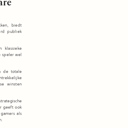
are
kken, biedt
rd publiek
n klassieke
e speler wel
n de totale
rekkelijke
rse winsten
strategische
r geeft ook
 gamers als
n.