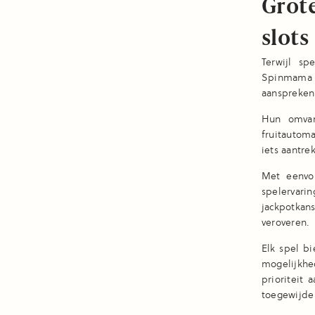
Grote
slots
Terwijl sp
Spinmama 
aanspreken
Hun omvang
fruitautoma
iets aantrek
Met eenvou
spelervar
jackpotkan
veroveren.
Elk spel bi
mogelijkhe
prioriteit
toegewijde 