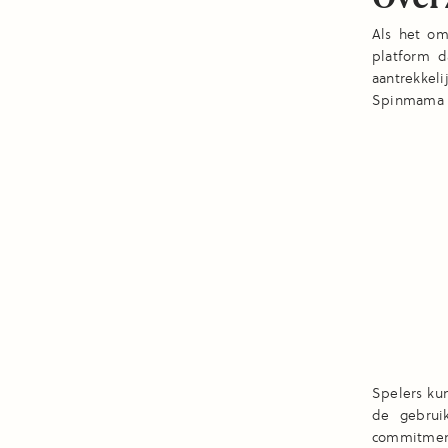
Als het om
platform d
aantrekkeli
Spinmama d
Spelers ku
de gebruik
commitment