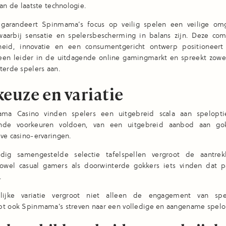
van de laatste technologie.
garandeert Spinmama’s focus op veilig spelen een veilige om
waarbij sensatie en spelersbescherming in balans zijn. Deze com
heid, innovatie en een consumentgericht ontwerp positionee
 een leider in de uitdagende online gamingmarkt en spreekt zowe
terde spelers aan.
keuze en variatie
ama Casino vinden spelers een uitgebreid scala aan spelopti
ende voorkeuren voldoen, van een uitgebreid aanbod aan gok
ve casino-ervaringen.
dig samengestelde selectie tafelspellen vergroot de aantrekk
owel casual gamers als doorwinterde gokkers iets vinden dat p
.
lijke variatie vergroot niet alleen de engagement van spe
pt ook Spinmama’s streven naar een volledige en aangename spel