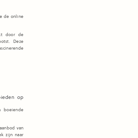
e de online
kt door de
otst. Deze
ascinerende
bieden op
n boeiende
 aanbod van
k zijn naar