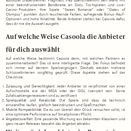
absoluter Dauerbrenner. Pragmatic Play überschwemmt den Markt mit
einer beeindruckenden Bandbreite an Slots, Tischspielen und Live-
Casino-Produkten. Ihre Spiele “Sweet Bonanza” oder “Gates of
Olympus” punkten durch leuchtende Farben, aufregende Bonus-Kauf-
Optionen und hohe Volatilität. Beide Anbieter stehen bei Casoola dafür,
dass dir nie die Auswahl ausgeht.
Auf welche Weise Casoola die Anbieter
für dich auswählt
Auf welche Weise bestimmt Casoola denn, mit welchen Partnern es
zusammenarbeitet? Das ist eine intelligente Frage. Der Fokus befindet
sich immer auf deinem Spielvergnügen. Deshalb werden mehrere
Schlüsselkriterien sorgfältig geprüft. Diese Aspekte stehen auf der
Checkliste:
Zulassung und Gerechtigkeit:
Jeder Anbieter ist verpflichtet von einer
Aufsichtsstelle wie der MGA oder der GGL lizenziert sein. Seine
Zufallszahlengeneratoren sind zu zertifiziert
Spielqualität und Kreativität:
Die Spiele sind dazu da technisch
einwandfrei laufen, grafisch beeindrucken und Spaß machen.
Mobile Kompatibilität:
Da du von überall dein Glück versuchen sollst, ist
eine optimale Performance auf Smartphones Pflicht.
Angebotsvielfalt:
Eine passende Mischung aus bekannten Klassikern und
ganz neuen Releases bewahrt das Angebot attraktiv.