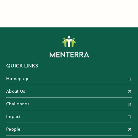
QUICK LINKS
Homepage
About Us
Challenges
Impact
People