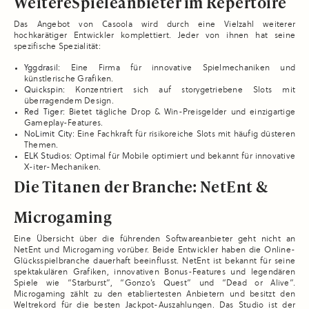
WeitereSpieleanbieter im Repertoire
Das Angebot von Casoola wird durch eine Vielzahl weiterer
hochkarätiger Entwickler komplettiert. Jeder von ihnen hat seine
spezifische Spezialität:
Yggdrasil:
Eine Firma für innovative Spielmechaniken und
künstlerische Grafiken.
Quickspin:
Konzentriert sich auf storygetriebene Slots mit
überragendem Design.
Red Tiger:
Bietet tägliche Drop & Win-Preisgelder und einzigartige
Gameplay-Features.
NoLimit City:
Eine Fachkraft für risikoreiche Slots mit häufig düsteren
Themen.
ELK Studios:
Optimal für Mobile optimiert und bekannt für innovative
X-iter-Mechaniken.
Die Titanen der Branche: NetEnt &
Microgaming
Eine Übersicht über die führenden Softwareanbieter geht nicht an
NetEnt und Microgaming vorüber. Beide Entwickler haben die Online-
Glücksspielbranche dauerhaft beeinflusst. NetEnt ist bekannt für seine
spektakulären Grafiken, innovativen Bonus-Features und legendären
Spiele wie “Starburst”, “Gonzo’s Quest” und “Dead or Alive”.
Microgaming zählt zu den etabliertesten Anbietern und besitzt den
Weltrekord für die besten Jackpot-Auszahlungen. Das Studio ist der