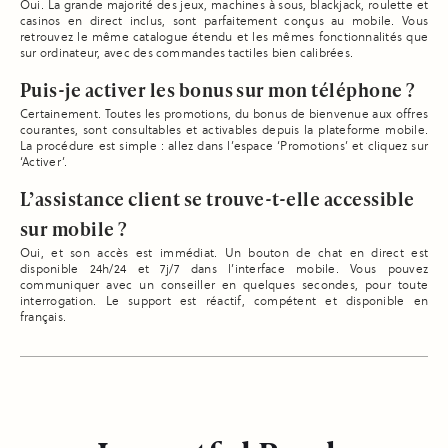
Oui. La grande majorité des jeux, machines à sous, blackjack, roulette et
casinos en direct inclus, sont parfaitement conçus au mobile. Vous
retrouvez le même catalogue étendu et les mêmes fonctionnalités que
sur ordinateur, avec des commandes tactiles bien calibrées.
Puis-je activer les bonus sur mon téléphone ?
Certainement. Toutes les promotions, du bonus de bienvenue aux offres
courantes, sont consultables et activables depuis la plateforme mobile.
La procédure est simple : allez dans l’espace ‘Promotions’ et cliquez sur
‘Activer’.
L’assistance client se trouve-t-elle accessible
sur mobile ?
Oui, et son accès est immédiat. Un bouton de chat en direct est
disponible 24h/24 et 7j/7 dans l’interface mobile. Vous pouvez
communiquer avec un conseiller en quelques secondes, pour toute
interrogation. Le support est réactif, compétent et disponible en
français.