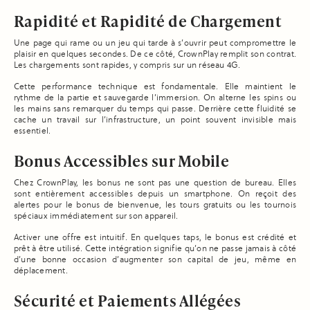
Rapidité et Rapidité de Chargement
Une page qui rame ou un jeu qui tarde à s’ouvrir peut compromettre le
plaisir en quelques secondes. De ce côté, CrownPlay remplit son contrat.
Les chargements sont rapides, y compris sur un réseau 4G.
Cette performance technique est fondamentale. Elle maintient le
rythme de la partie et sauvegarde l’immersion. On alterne les spins ou
les mains sans remarquer du temps qui passe. Derrière cette fluidité se
cache un travail sur l’infrastructure, un point souvent invisible mais
essentiel.
Bonus Accessibles sur Mobile
Chez CrownPlay, les bonus ne sont pas une question de bureau. Elles
sont entièrement accessibles depuis un smartphone. On reçoit des
alertes pour le bonus de bienvenue, les tours gratuits ou les tournois
spéciaux immédiatement sur son appareil.
Activer une offre est intuitif. En quelques taps, le bonus est crédité et
prêt à être utilisé. Cette intégration signifie qu’on ne passe jamais à côté
d’une bonne occasion d’augmenter son capital de jeu, même en
déplacement.
Sécurité et Paiements Allégées