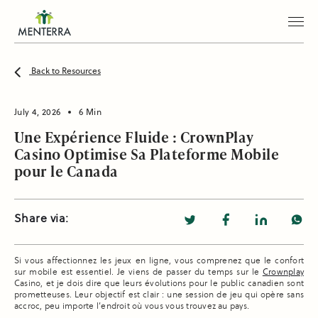
Back to Resources
July 4, 2026
6 Min
Une Expérience Fluide : CrownPlay
Casino Optimise Sa Plateforme Mobile
pour le Canada
Share via:
Si vous affectionnez les jeux en ligne, vous comprenez que le confort
sur mobile est essentiel. Je viens de passer du temps sur le
Crownplay
Casino, et je dois dire que leurs évolutions pour le public canadien sont
prometteuses. Leur objectif est clair : une session de jeu qui opère sans
accroc, peu importe l’endroit où vous vous trouvez au pays.