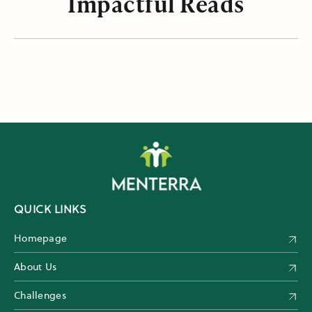
Impactful Reads
QUICK LINKS
Homepage
About Us
Challenges