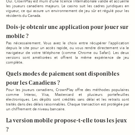
Oui. CrownPlay est muni d’une licence internationale valide et accueille
les joueurs canadiens majeurs. Le casino suit les cadres juridiques en
vigueur, ce qui assure un environnement de jeu sûr et régulé pour les
résidents du Canada.
Dois-je obtenir une application pour jouer sur
mobile ?
Pas nécessairement. Vous avez le choix entre récupérer l’application
depuis le site pour un accès rapide, ou vous rendre directement via le
navigateur de votre téléphone (comme Chrome ou Safari). Les deux
versions sont améliorées et offrent la même expérience de jeu
complète.
Quels modes de paiement sont disponibles
pour les Canadiens ?
Pour les joueurs canadiens, CrownPlay offre des méthodes populaires
comme Interac, Visa, Mastercard et plusieurs portefeuilles
électroniques. Les dépôts sont crédités sans délai et les retraits sont
traités dans des délais raisonnables. Chaque transaction est protégée par
un chiffrement de niveau bancaire.
La version mobile propose-t-elle tous les jeux
?