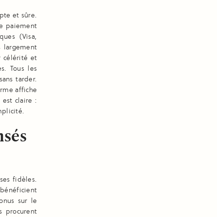
pte et sûre.
de paiement
ques (Visa,
s largement
 célérité et
s. Tous les
ans tarder.
orme affiche
est claire :
plicité.
nsés
ses fidèles.
bénéficient
onus sur le
s procurent