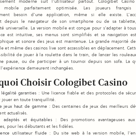
ssement moderne suit l’utilisateur partout. Cologibet Casin
e mobile parfaitement optimisée. Les joueurs français
rement besoin d’une application, même si elle existe. L’acc
nt depuis le navigateur de son smartphone ou de sa tablette
té universelle. La version mobile est conçue pour s’adapter à tous
ace est intuitive, ses menus sont simplifiés et sa navigation est
aphique et sonore des jeus est maintenue. La grande majorité des
le et même des casinos live sont accessibles en déplacement. Cet
ssibilité de jouer à la roulette dans le train, de lancer les rouleau
e pause, ou de participer à un tournoi depuis son sofa. La qu
e l’expérience demeurent inchangées.
uoi Choisir Cologibet Casino
 légalité garanties
: Une licence fiable et des protocoles de sécur
 jouer en toute tranquillité.
de jeux haut de gamme
: Des centaines de jeux des meilleurs dé
nt actualisés.
 adaptés et équitables
: Des promotions avantageuses aux 
es, pour les débutants et les fidèles.
ence utilisateur fluide
: Du site web à la version mobile, l’e