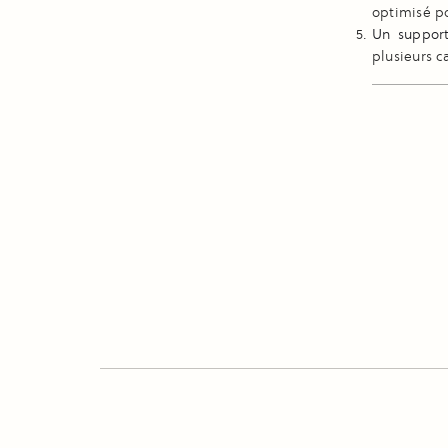
optimisé po
Un support
plusieurs c