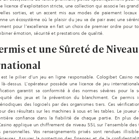
ne licence d’exploitation stricte, une collection qui associe les grand
velles sorties, et un accent mis aux modes de paiement locaux 
nne un écosystème où le plaisir du jeu va de pair avec une sérén
ment pour l’excellence en fait un choix de premier ordre pour to
biner émotion, sécurité et prestations de qualité.
ermis et une Sûreté de Niveau
rnational
 est le pilier d’un jeu en ligne responsable. Cologibet Casino n
là-dessus. L’opérateur possède une licence de jeu international
ification garantit sa conformité à des normes sévères pour la s
’équité des jeux et la prévention du blanchiment. Ce permis
ériodiques des logiciels par des organismes tiers. Ces vérification
 pur des résultats sur les machines à sous et les tables. Le joueur
entière confiance dans la fiabilité de chaque partie. En plus de 
Casino applique un chiffrement de niveau SSL sur l’ensemble des t
 personnelles. Vos renseignements privés sont rendues illisibl
érieures. Assurer la protection des finances et de la confidentiali