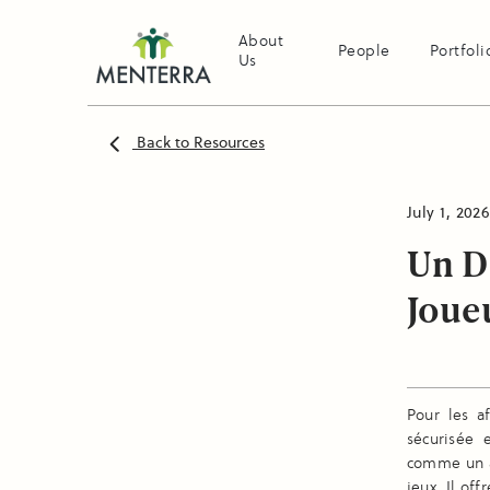
About
People
Portfoli
Us
Back to Resources
July 1, 2026
Un D
Joue
Pour les a
sécurisée 
comme un ac
jeux. Il of