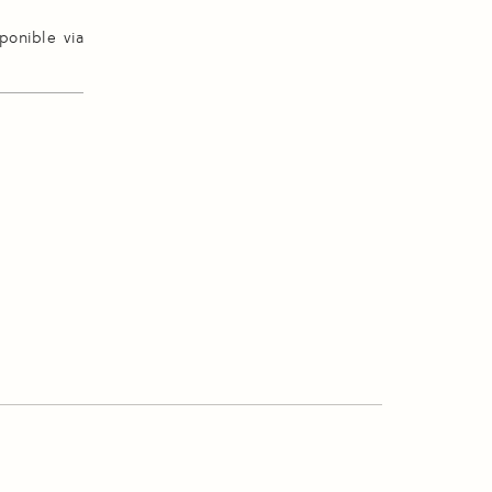
ponible via