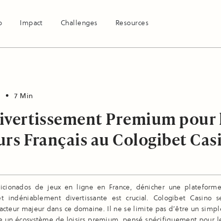
o
Impact
Challenges
Resources
7 Min
ivertissement Premium pour 
urs Français au Cologibet Cas
ficionados de jeux en ligne en France, dénicher une plateform
et indéniablement divertissante est crucial. Cologibet Casino s
teur majeur dans ce domaine. Il ne se limite pas d’être un simpl
fre un écosystème de loisirs premium, pensé spécifiquement pour 