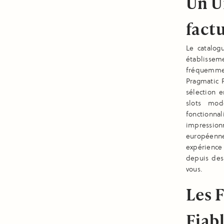
Un Un
fact
Le catalog
établissem
fréquemmen
Pragmatic 
sélection 
slots mod
fonctionn
impressio
européenne
expérience
depuis des
vous.
Les 
Fiab