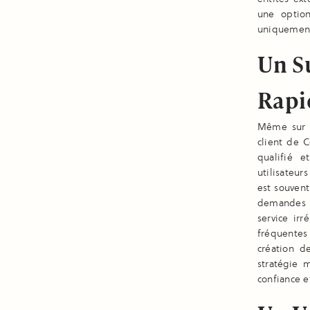
une optio
uniquement 
Un Su
Rapi
Même sur u
client de C
qualifié 
utilisateur
est souvent
demandes m
service irr
fréquentes 
création d
stratégie 
confiance et