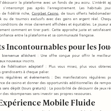
d’découvrir la plateforme avec un fonds de jeu accru. L’intérêt 
 s’interrompt pas après l’enregistrement. Les habitués jou
de fidélité riche,
Corgibet Casino
, de tours offerts hebdomadair
k ou de tournois exclusifs avec des gains en argent réel. Chaqu
 conditions de mise clairement affichées et équitables. Le joueu
ement comment en tirer parti. Cette approche juste et satisfaisan
confiance entre la plateforme et sa communauté française.
s Incontournables pour les Jo
 bienvenue alléchant
: Une offre conçue pour offrir le meilleu
aux nouveaux inscrits.
de fidélisation adaptatif
: Plus vous misez, plus vous obtene
 grandissants à chaque palier.
ns régulières et événements
: Des manifestations régulières po
ence de casino et donner des opportunités additionnelles de rempor
 sans dépôt (tours gratuits)
: La possibilité de découvrir de jeux r
r des récompenses sans investir ses propres ressources.
Expérience Mobile Fluide