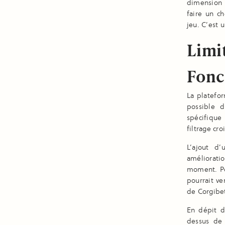
dimension 
faire un c
jeu. C’est 
Limi
Fonc
La platefor
possible d
spécifique 
filtrage cr
L’ajout d
amélioratio
moment. Pou
pourrait ve
de Corgibe
En dépit d
dessus de 