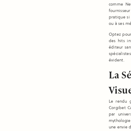
comme NetE
fournisseu
pratique si
ou à ses m
Optez pour
des hits in
éditeur san
spécialist
évident.
La S
Visue
Le rendu g
Corgibet C
par univer
mythologie 
une envie d