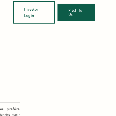
Investor
Pitch To
Us
Login
jeu préféré
 Après avoir