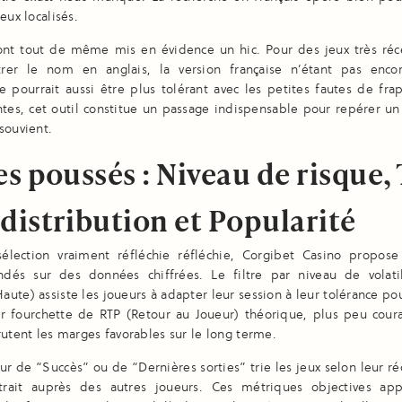
eux localisés.
ont tout de même mis en évidence un hic. Pour des jeux très récen
trer le nom en anglais, la version française n’étant pas enco
e pourrait aussi être plus tolérant avec les petites fautes de fr
ntes, cet outil constitue un passage indispensable pour repérer un 
souvient.
es poussés : Niveau de risque,
distribution et Popularité
élection vraiment réfléchie réfléchie, Corgibet Casino propose 
ndés sur des données chiffrées. Le filtre par niveau de volatil
ute) assiste les joueurs à adapter leur session à leur tolérance pou
ar fourchette de RTP (Retour au Joueur) théorique, plus peu cour
rutent les marges favorables sur le long terme.
ur de “Succès” ou de “Dernières sorties” trie les jeux selon leur ré
trait auprès des autres joueurs. Ces métriques objectives ap