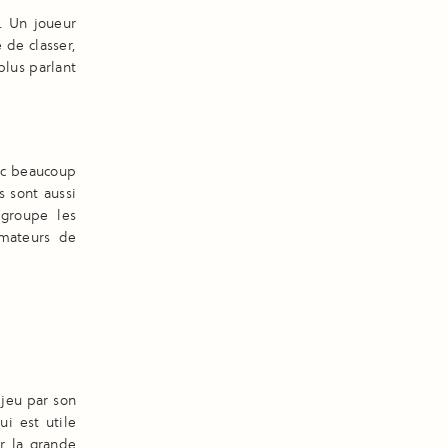
. Un joueur
 de classer,
plus parlant
vec beaucoup
s sont aussi
egroupe les
amateurs de
jeu par son
ui est utile
r la grande