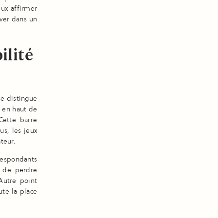
eux affirmer
uver dans un
ilité
se distingue
s en haut de
Cette barre
us, les jeux
teur.
rrespondants
t de perdre
 Autre point
ute la place