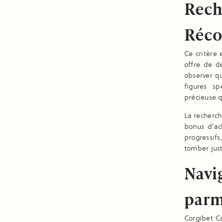
Rech
Réco
Ce critère 
offre de dé
observer qu
figures sp
précieuse q
La recherch
bonus d’ach
progressifs
tomber just
Navi
parmi
Corgibet Ca