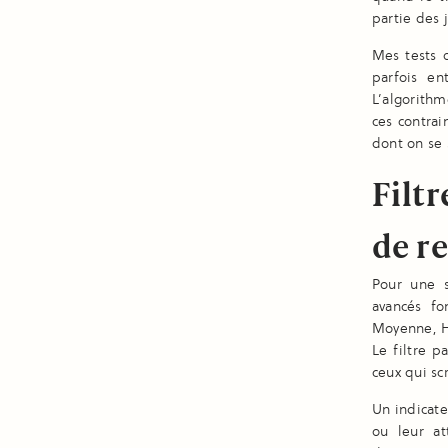
partie des j
Mes tests 
parfois en
L’algorithm
ces contrai
dont on se 
Filtr
de re
Pour une s
avancés fo
Moyenne, Ha
Le filtre p
ceux qui sc
Un indicate
ou leur at