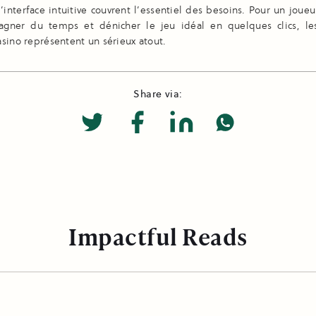
 l’interface intuitive couvrent l’essentiel des besoins. Pour un joue
agner du temps et dénicher le jeu idéal en quelques clics, les
sino représentent un sérieux atout.
Share via:
Impactful Reads