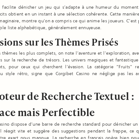
 facilite dénicher un jeu qui s’adapte à une humeur du moment
cits obtient en un instant à une sélection cohérente. Cette manière
imaginaire, montre qu’on a compris ce qui anime les joueurs. C’est 
ple liste alphabétique, généralement ennuyeuse.
sions sur les Thèmes Prisés
 thèmes les plus complets, on note l’aventure et l’exploration, a
s sur la recherche de trésors. Les univers magiques et fantastique
nts, pour ceux qui cherchent l’évasion. La catégorie “Fruits” r
u style rétro, signe que Corgibet Casino ne néglige pas les 
oteur de Recherche Textuel :
cace mais Perfectible
asino dispose d’une barre de recherche standard pour dénicher un 
l réagit vite et suggère des suggestions pendant la frappe, ce q
itre exact nous manque. La recherche en français opère bien pou