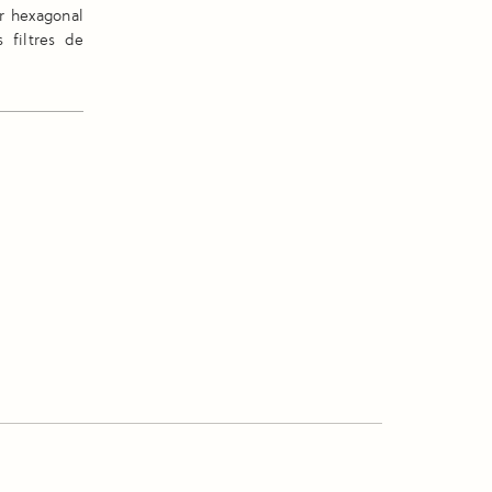
ur hexagonal
 filtres de