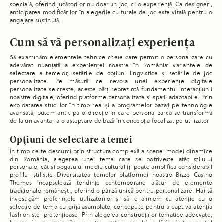
specială, oferind jucătorilor nu doar un joc, ci o experiență. Ca designeri,
anticiparea modificărilor în alegerile culturale de joc este vitală pentru o
angajare susținută.
Cum să vă personalizați experiența
Să examinăm elementele tehnice cheie care permit o personalizare cu
adevărat nuanțată a experienței noastre în România: variantele de
selectare a temelor, setările de opțiuni lingvistice și setările de joc
personalizate. Pe măsură ce nevoia unei experiențe digitale
personalizate se crește, aceste părți reprezintă fundamentul interacțiunii
noastre digitale, oferind platforme personalizate și spații adaptabile. Prin
exploatarea studiilor în timp real și a programelor bazați pe tehnologie
avansată, putem anticipa o direcție în care personalizarea se transformă
de la un avantaj la o așteptare de bază în concepția focalizat pe utilizator.
Opțiuni de selectare a temei
În timp ce te descurci prin structura complexă a scenei modei dinamice
din România, alegerea unei teme care se potrivește atât stilului
personale, cât și bogatului mediu cultural îți poate amplifica considerabil
profilul stilistic. Diversitatea temelor platformei noastre Bizzo Casino
Themes încapsulează tendințe contemporane alături de elemente
tradiționale românești, oferind o pânză unică pentru personalizare. Hai să
investigăm preferințele utilizatorilor și să le aliniem cu atenție cu o
selecție de teme cu grijă asamblate, concepute pentru a captiva atenția
fashionistei pretențioase. Prin alegerea construcțiilor tematice adecvate,