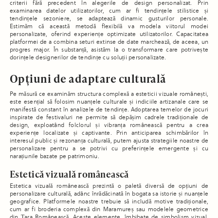
criterii fără precedent în alegerile de design personalizat. Prin
examinarea datelor utilizatorilor, cum ar fi tendințele stilistice și
tendințele sezoniere, se adaptează dinamic gusturilor personale.
Estimăm că această metodă flexibilă va modela viitorul modei
personalizate, oferind experiențe optimizate utilizatorilor. Capacitatea
platformei de a combina seturi extinse de date marchează, de aceea, un
progres major. În substanță, asistăm la o transformare care potrivește
dorințele designerilor de tendințe cu soluții personalizate.
Opțiuni de adaptare culturală
Pe măsură ce examinăm structura complexă a esteticii vizuale românești,
este esențial să folosim nuanțele culturale și indiciile artizanale care se
manifestă constant în analizele de tendințe. Adoptarea temelor de jocuri
inspirate de festivaluri ne permite să depășim cadrele tradiționale de
design, exploatând folclorul și vibranța românească pentru a crea
experiențe localizate și captivante. Prin anticiparea schimbărilor în
interesul public și rezonanța culturală, putem ajusta strategiile noastre de
personalizare pentru a se potrivi cu preferințele emergente și cu
narațiunile bazate pe patrimoniu.
Estetică vizuală românească
Estetica vizuală românească prezintă o paletă diversă de opțiuni de
personalizare culturală, adânc înrădăcinată în bogata sa istorie și nuanțele
geografice. Platformele noastre trebuie să includă motive tradiționale,
cum ar fi broderia complexă din Maramureș sau modelele geometrice
din Țara Românească. Aceste elemente, îmbibate de simbolism vizual,