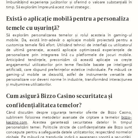
îmbunătățind experiența jucătorilor și oferind o valoare substanțială în
timp. Să explorăm împreună acest nivel strategic.
Există o aplicație mobilă pentru a personaliza
temele cu ușurință?
Să explorăm personalizarea temelor și rolul acesteia în gaming-ul
mobile. Da, există într-adevăr o aplicație mobilă proiectată pentru a
customiza temele fără efort. Utilizând tehnici de interfață cu utilizatorul
de ultimă generație, această aplicație optimizează experiențele de
personalizare prin integrarea lină cu platformele de jocuri mobile.
Anticipând tendințele, preconizăm că această aplicație va crește
angajamentul utilizatorilor prin teme flexibile bazate pe inteligență
artificială, care răspund preferințelor estetice individuale. Pe măsură ce
gaming-ul mobile se dezvoltă, astfel de instrumente versatile de
personalizare vor deveni norme în industrie, transformând interacțiunea
și mulțumirea utilizatorilor.
Cum asigură Bizzo Casino securitatea și
confidențialitatea temelor?
Când discutăm despre siguranța temelor oferite de Bizzo Casino,
subliniem folosirea metodelor avansate de criptare a temelor
bizzo-
kaszino.com
. Acestea garantează securitatea datelor în timpul
personalizării temei. Politicile stricte de confidențialitate ale Bizzo sunt
concepute pentru a safeguarda datele utilizatorilor, respectând normelor
globale. Pe măsură ce trendurile indică o awareness sporită a securității,