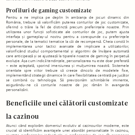
Profiluri de gaming customizate
Pentru a ne implica pe deplin în ambianța de jocuri dinamic din
România, trebuie să valorificăm puterea conturilor de joc customizate,
oferind o trăire la fel de distinctă precum preferințele noastre. Prin
utilizarea unor funcții sofisticate ale conturilor de joc, putem ajusta
interfața și gameplay-ul nostru pentru a corespunde cu preferințele
personale, de la tematici tematice la căi de recompensă. Cheia constă în
implementarea unor tactici avansate de implicare a utilizatorilor,
valorificând studiul comportamental și algoritmi de învățare automată
care anticipează și se ajustează la tiparele noastre de gaming în perpetuă
evoluție. Așa cum indică tendințele, personalizarea nu este doar preferată
– este așteptată, sporind imersiunea și mulțumirea noastră. Sistemele
orientate spre viitor trebuie să creeze dincolo de modelele fixe,
implementând strategii dinamice în care flexibilitatea centrată pe jucător
se combină cu tehnologia. Să previzionăm schimbările iminente,
asigurându-ne că conturile noastre de joc rămân în avangarda
personalizării.
Beneficiile unei călătorii customizate
la cazinou
Atunci când explorăm domeniul evolutiv al cazinourilor moderne, este
crucial să identificăm avantajele unei abordări personalizate în cazinou,