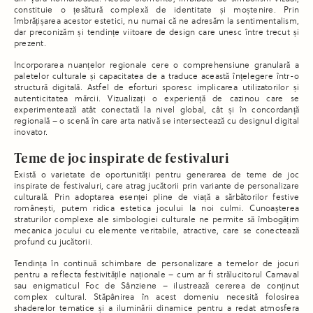
constituie o țesătură complexă de identitate și moștenire. Prin
îmbrățișarea acestor estetici, nu numai că ne adresăm la sentimentalism,
dar preconizăm și tendințe viitoare de design care unesc între trecut și
prezent.
Incorporarea nuanțelor regionale cere o comprehensiune granulară a
paletelor culturale și capacitatea de a traduce această înțelegere într-o
structură digitală. Astfel de eforturi sporesc implicarea utilizatorilor și
autenticitatea mărcii. Vizualizați o experiență de cazinou care se
experimentează atât conectată la nivel global, cât și în concordanță
regională – o scenă în care arta nativă se intersectează cu designul digital
inovator.
Teme de joc inspirate de festivaluri
Există o varietate de oportunități pentru generarea de teme de joc
inspirate de festivaluri, care atrag jucătorii prin variante de personalizare
culturală. Prin adoptarea esenței pline de viață a sărbătorilor festive
românești, putem ridica estetica jocului la noi culmi. Cunoașterea
straturilor complexe ale simbologiei culturale ne permite să îmbogățim
mecanica jocului cu elemente veritabile, atractive, care se conectează
profund cu jucătorii.
Tendința în continuă schimbare de personalizare a temelor de jocuri
pentru a reflecta festivitățile naționale – cum ar fi strălucitorul Carnaval
sau enigmaticul Foc de Sânziene – ilustrează cererea de conținut
complex cultural. Stăpânirea în acest domeniu necesită folosirea
shaderelor tematice și a iluminării dinamice pentru a redat atmosfera