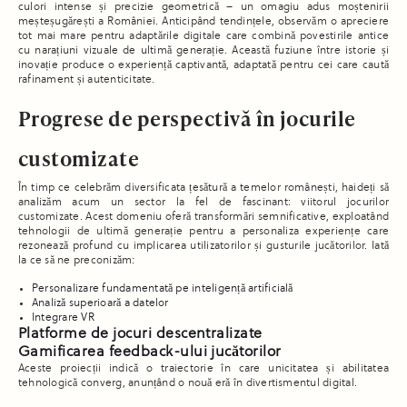
culori intense și precizie geometrică – un omagiu adus moștenirii
meșteșugărești a României. Anticipând tendințele, observăm o apreciere
tot mai mare pentru adaptările digitale care combină povestirile antice
cu narațiuni vizuale de ultimă generație. Această fuziune între istorie și
inovație produce o experiență captivantă, adaptată pentru cei care caută
rafinament și autenticitate.
Progrese de perspectivă în jocurile
customizate
În timp ce celebrăm diversificata țesătură a temelor românești, haideți să
analizăm acum un sector la fel de fascinant: viitorul jocurilor
customizate. Acest domeniu oferă transformări semnificative, exploatând
tehnologii de ultimă generație pentru a personaliza experiențe care
rezonează profund cu implicarea utilizatorilor și gusturile jucătorilor. Iată
la ce să ne preconizăm:
Personalizare fundamentată pe inteligență artificială
Analiză superioară a datelor
Integrare VR
Platforme de jocuri descentralizate
Gamificarea feedback-ului jucătorilor
Aceste proiecții indică o traiectorie în care unicitatea și abilitatea
tehnologică converg, anunțând o nouă eră în divertismentul digital.