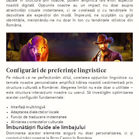
bazate în structura țării noastre, putem amplifica fără efort aspectul
noastră digitală. Opțiunile noastre au un impact nu doar asupra
atractivității vizuale instantanee, ci se corelează și cu tendințele în
dezvoltare ale experților din modă. Împreună, ne sculptăm cu grijă
identitățile, menținându-ne nu doar în ton cu tendințele stilistice din
România.
Configurări de preferințe lingvistice
Pe măsură ce ne perfectionăm stilul, corelarea opțiunilor lingvistice cu
temele noastre personalizate amplifică trăirea noastră vestimentară prin
structura culturală a României. Alegerea limbii nu este doar o utilitate –
este structura interacțiunii noastre cu userul. Să investigăm optimizarea
acestei configurări fundamentale:
Interfață multilingvă
Adaptarea dialectelor locale
Funcții de traducere instantanee
Alinierea contextelor culturale
Îmbunătățiri fluide ale limbajului
Dominarea acestor elemente asigură nu doar personalizarea, ci și
controlul trăirii noastre la Bizzo Casino în România.