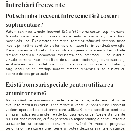
Întrebări frecvente
Pot schimba frecvent între teme fără costuri
suplimentare?
Putem schimba temele frecvent fără a întâmpina costuri suplimentare.
Această capacitate optimizează experiența utilizatorului, permițând
modificări line. Exploatarea schimbării temelor rafinează personalizarea
interfeței, ținând cont de preferințele utilizatorilor în continuă evoluție.
Previzionarea tendințelor din industrie sugerează că această flexibilitate
rămâne esențială, promovând implicarea prin intermediul unei estetici
vizuale personalizate. În calitate de utilizatori pretențioși, cunoașterea și
exploatarea unor astfel de funcții ne oferă un avantaj strategic,
asigurându-ne că interfața noastră rămâne dinamică și se aliniază cu
cadrele de design actuale.
Există bonusuri speciale pentru utilizarea
anumitor teme?
Atunci când se evaluează stimulentele tematice, este esențial să se
evalueze mediul în continuă schimbare al variațiilor bonusurilor. Frecvent
vedem operatori de platforme care utilizează teme specifice pentru a
stimula implicarea prin oferirea de bonusuri exclusive. Aceste stimulente
nu sunt doar estetice, ci funcționează ca mijloc strategic pentru retenția
utilizatorilor și creșterea conversiilor. Având în vedere prognoza
tendințelor, selectarea unei teme ar putea dezvălui avantaje distincte,