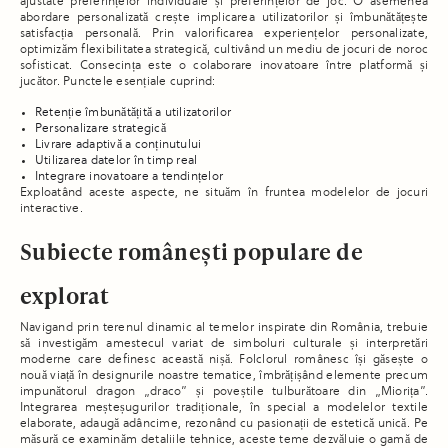
ajustate preferințelor individuale și preferințelor de joc. O asemenea
abordare personalizată crește implicarea utilizatorilor și îmbunătățește
satisfacția personală. Prin valorificarea experiențelor personalizate,
optimizăm flexibilitatea strategică, cultivând un mediu de jocuri de noroc
sofisticat. Consecința este o colaborare inovatoare între platformă și
jucător. Punctele esențiale cuprind:
Retenție îmbunătățită a utilizatorilor
Personalizare strategică
Livrare adaptivă a conținutului
Utilizarea datelor în timp real
Integrare inovatoare a tendințelor
Exploatând aceste aspecte, ne situăm în fruntea modelelor de jocuri
interactive.
Subiecte românești populare de
explorat
Navigand prin terenul dinamic al temelor inspirate din România, trebuie
să investigăm amestecul variat de simboluri culturale și interpretări
moderne care definesc această nișă. Folclorul românesc își găsește o
nouă viață în designurile noastre tematice, îmbrățișând elemente precum
impunătorul dragon „draco” și poveștile tulburătoare din „Miorița”.
Integrarea meșteșugurilor tradiționale, în special a modelelor textile
elaborate, adaugă adâncime, rezonând cu pasionații de estetică unică. Pe
măsură ce examinăm detaliile tehnice, aceste teme dezvăluie o gamă de