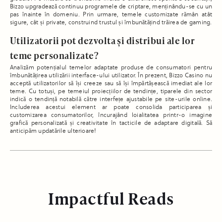
Bizzo upgradează continuu programele de criptare, menținându-se cu un
pas înainte în domeniu. Prin urmare, temele customizate rămân atât
sigure, cât și private, construind trustul și îmbunătățind trăirea de gaming.
Utilizatorii pot dezvolta și distribui ale lor
teme personalizate?
Analizăm potențialul temelor adaptate produse de consumatori pentru
îmbunătățirea utilizării interface-ului utilizator. În prezent, Bizzo Casino nu
acceptă utilizatorilor să își creeze sau să își împărtășească imediat ale lor
teme. Cu totuși, pe temeiul proiecțiilor de tendințe, tiparele din sector
indică o tendință notabilă către interfețe ajustabile pe site-urile online.
Includerea acestui element ar poate consolida participarea și
customizarea consumatorilor, încurajând loialitatea printr-o imagine
grafică personalizată și creativitate în tacticile de adaptare digitală. Să
anticipăm updatările ulterioare!
Impactful Reads