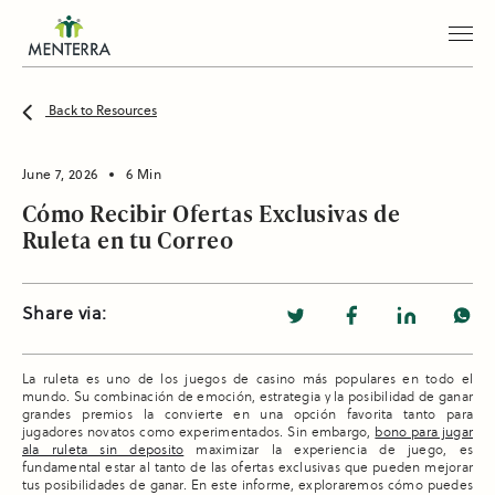
Back to Resources
June 7, 2026
6 Min
Cómo Recibir Ofertas Exclusivas de
Ruleta en tu Correo
Share via:
La ruleta es uno de los juegos de casino más populares en todo el
mundo. Su combinación de emoción, estrategia y la posibilidad de ganar
grandes premios la convierte en una opción favorita tanto para
jugadores novatos como experimentados. Sin embargo,
bono para jugar
ala ruleta sin deposito
maximizar la experiencia de juego, es
fundamental estar al tanto de las ofertas exclusivas que pueden mejorar
tus posibilidades de ganar. En este informe, exploraremos cómo puedes