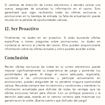
Si cambias de dirección de correo electrónico o decides utilizar una
nueva, asegúrate de actualizar tu información en el casino. Esto
garantizará que sigas recibiendo todas las ofertas exclusivas y
promociones en tu bandeja de entrada. La falta de actualización puede
resultar en la pérdida de oportunidades valiosas.
12. Ser Proactivo
Finalmente, no dudes en ser proactivo. Si estás buscando ofertas
específicas o tienes preguntas sobre promociones, no dudes en
contactar al servicio al cliente del casino. Ellos pueden proporcionarte
información sobre las ofertas actuales y cómo puedes acceder a ellas.
Conclusión
Recibir ofertas exclusivas de ruleta en tu correo electrónico puede
mejorar significativamente tu experiencia de juego y aumentar tus
posibilidades de ganar. Al elegir el casino adecuado, registrarte,
suscribirte a las comunicaciones y participar activamente en
promociones, puedes asegurarte de no perderte ninguna oportunidad
valiosa. Recuerda siempre leer los términos y condiciones y mantener tu
información actualizada para disfrutar de todas las ventajas que las
ofertas exclusivas tienen para ofrecer. Con un enfoque proactivo y la
atención adecuada, estarás en el camino correcto para maximizar tus
ganancias en la ruleta. ¡Buena suerte y que disfrutes del juego!