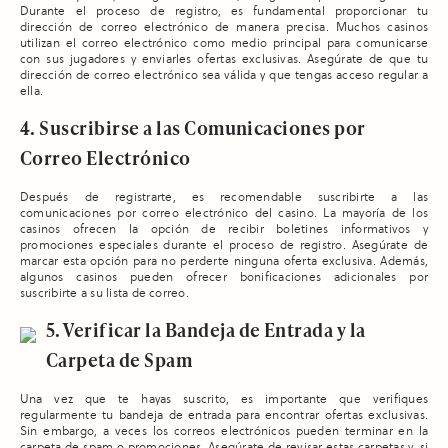
Durante el proceso de registro, es fundamental proporcionar tu
dirección de correo electrónico de manera precisa. Muchos casinos
utilizan el correo electrónico como medio principal para comunicarse
con sus jugadores y enviarles ofertas exclusivas. Asegúrate de que tu
dirección de correo electrónico sea válida y que tengas acceso regular a
ella.
4. Suscribirse a las Comunicaciones por
Correo Electrónico
Después de registrarte, es recomendable suscribirte a las
comunicaciones por correo electrónico del casino. La mayoría de los
casinos ofrecen la opción de recibir boletines informativos y
promociones especiales durante el proceso de registro. Asegúrate de
marcar esta opción para no perderte ninguna oferta exclusiva. Además,
algunos casinos pueden ofrecer bonificaciones adicionales por
suscribirte a su lista de correo.
5. Verificar la Bandeja de Entrada y la
Carpeta de Spam
Una vez que te hayas suscrito, es importante que verifiques
regularmente tu bandeja de entrada para encontrar ofertas exclusivas.
Sin embargo, a veces los correos electrónicos pueden terminar en la