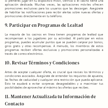
Si prefieres jugar en tu dispositivo móvil, verifica si el casino tiene una
aplicación dedicada. Muchas veces, las aplicaciones móviles ofrecen
promociones exclusivas para los usuarios que las descargan. Asegúrate
de habilitar las notificaciones para recibir alertas sobre nuevas ofertas y
promociones directamente en tu teléfono.
9. Participar en Programas de Lealtad
La mayoría de los casinos en línea tienen programas de lealtad que
recompensan a los jugadores por su actividad. Al participar en estos
programas, puedes acumular puntos que se pueden canjear por bonos,
giros gratis y otras recompensas. A menudo, los miembros de estos
programas reciben ofertas exclusivas y promociones personalizadas a
través de correo electrónico.
10. Revisar Términos y Condiciones
Antes de aceptar cualquier oferta, es crucial que revises los términos y
condiciones asociados. Asegúrate de entender los requisitos de apuesta,
las fechas de caducidad y cualquier otra restricción que pueda aplicarse.
Esto te ayudará a evitar sorpresas desagradables y a maximizar tus
posibilidades de aprovechar al máximo las ofertas que recibes.
11. Mantener Actualizada tu Información de
Contacto