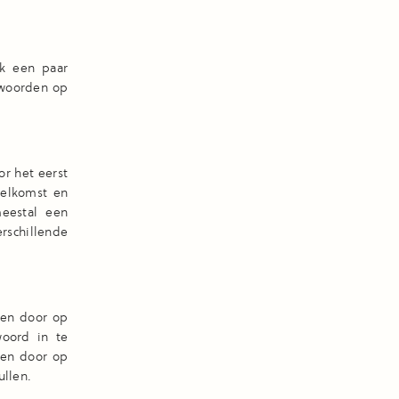
jk een paar
ntwoorden op
r het eerst
elkomst en
eestal een
erschillende
oen door op
woord in te
ken door op
ullen.