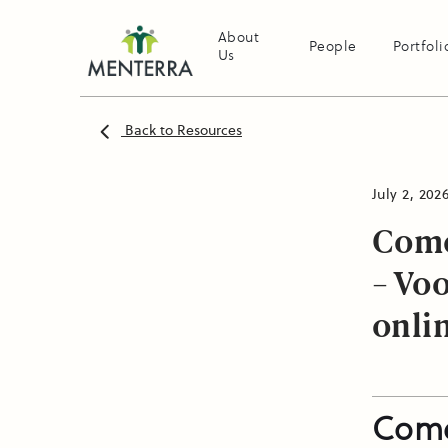
About
People
Portfoli
Us
Back to Resources
July 2, 202
Come
– Vo
onli
Come