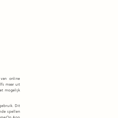
 van online
lfs maar uit
et mogelijk
ebruik. Dit
ende spellen
 ComeOn App