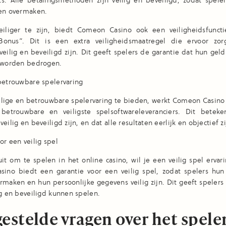
ts. Alle betalingsmethoden zijn veilig en beveiligd, zodat spele
nen overmaken.
liger te zijn, biedt Comeon Casino ook een veiligheidsfunc
nus”. Dit is een extra veiligheidsmaatregel die ervoor zor
 veilig en beveiligd zijn. Dit geeft spelers de garantie dat hun geld 
t worden bedrogen.
betrouwbare spelervaring
lige en betrouwbare spelervaring te bieden, werkt Comeon Casin
etrouwbare en veiligste spelsoftwareleveranciers. Dit beteke
eilig en beveiligd zijn, en dat alle resultaten eerlijk en objectief zi
or een veilig spel
uit om te spelen in het online casino, wil je een veilig spel erva
ino biedt een garantie voor een veilig spel, zodat spelers hun 
maken en hun persoonlijke gegevens veilig zijn. Dit geeft spelers
ig en beveiligd kunnen spelen.
gestelde vragen over het spele