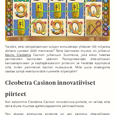
Tiesitkö, että nettipelaamisen tulojen ennustetaan ylittävän 100 miljardia
dollaria vuoteen 2025 mennessä? Tämä kasinoalan muutos on johtanut
Kasino Cleobetra
Casinon julkaisuun Suomessa, joka aikoo haastaa
perinteisten kasinoiden säännöt. Painopisteenään yhteisölliseen
kanssakäymiseen ja käyttäjäkeskeisiin piirteisiin se herättää kysymyksiä
siitä, miten perinteiset kasinot mukautuvat. Mitä uusia strategioita
saattaa syntyä reaktiona tälle tuoreelle kilpailijalle?
Cleobetra Casinon innovatiiviset
piirteet
Kun katsomme Cleobetra Casinon innovatiivisia piirteitä, on selvää, että
tämä alusta muuttaa ajattelutapaamme pelimaailmasta.
Yksi alustan erottuvista piirteistä on sen painotus yhteisölliseen