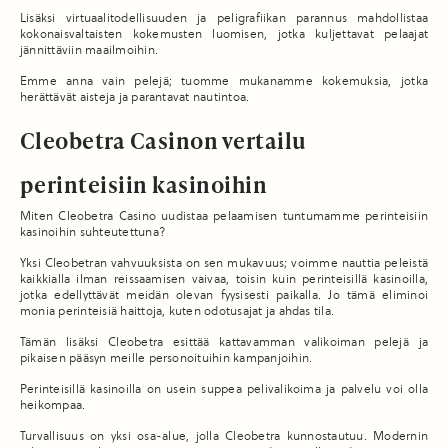
Lisäksi virtuaalitodellisuuden ja peligrafiikan parannus mahdollistaa
kokonaisvaltaisten kokemusten luomisen, jotka kuljettavat pelaajat
jännittäviin maailmoihin.
Emme anna vain pelejä; tuomme mukanamme kokemuksia, jotka
herättävät aisteja ja parantavat nautintoa.
Cleobetra Casinon vertailu
perinteisiin kasinoihin
Miten Cleobetra Casino uudistaa pelaamisen tuntumamme perinteisiin
kasinoihin suhteutettuna?
Yksi Cleobetran vahvuuksista on sen mukavuus; voimme nauttia peleistä
kaikkialla ilman reissaamisen vaivaa, toisin kuin perinteisillä kasinoilla,
jotka edellyttävät meidän olevan fyysisesti paikalla. Jo tämä eliminoi
monia perinteisiä haittoja, kuten odotusajat ja ahdas tila.
Tämän lisäksi Cleobetra esittää kattavamman valikoiman pelejä ja
pikaisen pääsyn meille personoituihin kampanjoihin.
Perinteisillä kasinoilla on usein suppea pelivalikoima ja palvelu voi olla
heikompaa.
Turvallisuus on yksi osa-alue, jolla Cleobetra kunnostautuu. Modernin