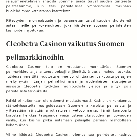
salausmenetelmien ansiosta voimme saada turvallisuuden tunteesta
pelatessamme, kun taas perinteisissä ympäristöissä toisinaan
huolehdimme käteisrahan käsittelystä.
Kätevyyden, moninaisuuden ja parannetun turvallisuuden yhdistelmä
antaa meille pelikokemuksen, joka käsittelee suoraan perinteisten
kasinoiden rajoituksia.
Cleobetra Casinon vaikutus Suomen
pelimarkkinoihin
Cleobetra Casinon tulo on muuttanut merkittävästi Suomen
pelimarkkinoita ja antanut pelaajille jännittäviä uusia mahdollisuuksia.
Tutkiessamme tätä muutosta emme voi ohittaa sen vaikutusta pelaajien
mieltymyksiin. Laajan pelivalikoimansa ja uudenlaisten alustojensa
ansiosta Cleobetra tyydyttää monipuolista yleisöä ja siirtyy pois
perinteisistä tarjouksista.
Kaikki ei kuitenkaan ole edennyt mutkattomasti. Kasino on kohdannut
sääntelyhaasteita navigoidessaan Suomen ankaroista pelilaeista ja
yrittäessään säilyttää ainutlaatuisen vetovoimansa. Tämä kamppailu
korostaa herkkää tasapainoa vaatimustenmukaisuuden ja luovuuden
välillä, kun kasino pyrkii antamaan pelaajille parhaan mahdollisen
kokemuksen.
Viime kädessä Cleobetra Casinon olemus saa perinteiset kasinot