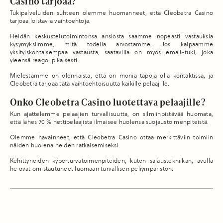
Casino tarjoaa?
Tukipalveluiden suhteen olemme huomanneet, että Cleobetra Casino
tarjoaa loistavia vaihtoehtoja.
Heidän keskustelutoimintonsa ansiosta saamme nopeasti vastauksia
kysymyksiimme, mitä todella arvostamme. Jos kaipaamme
yksityiskohtaisempaa vastausta, saatavilla on myös email-tuki, joka
yleensä reagoi pikaisesti.
Mielestämme on olennaista, että on monia tapoja olla kontaktissa, ja
Cleobetra tarjoaa tätä vaihtoehtoisuutta kaikille pelaajille.
Onko Cleobetra Casino luotettava pelaajille?
Kun ajattelemme pelaajien turvallisuutta, on silmiinpistävää huomata,
että lähes 70 % nettipelaajista ilmaisee huolensa suojaustoimenpiteistä.
Olemme havainneet, että Cleobetra Casino ottaa merkittäviin toimiin
näiden huolenaiheiden ratkaisemiseksi.
Kehittyneiden kyberturvatoimenpiteiden, kuten salaustekniikan, avulla
he ovat omistautuneet luomaan turvallisen peliympäristön.