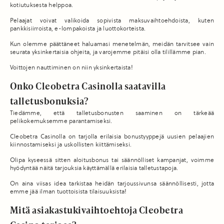
kotiutuksesta helppoa.
Pelaajat voivat valikoida sopivista maksuvaihtoehdoista, kuten
pankkisiirroista, e-lompakoista ja luottokorteista.
Kun olemme päättäneet haluamasi menetelmän, meidän tarvitsee vain
seurata yksinkertaisia ohjeita, ja varojemme pitäisi olla tilillämme pian.
Voittojen nauttiminen on niin yksinkertaista!
Onko Cleobetra Casinolla saatavilla
talletusbonuksia?
Tiedämme, että talletusbonusten saaminen on tärkeää
pelikokemuksemme parantamiseksi.
Cleobetra Casinolla on tarjolla erilaisia bonustyyppejä uusien pelaajien
kiinnostamiseksi ja uskollisten kiittämiseksi.
Olipa kyseessä sitten aloitusbonus tai säännölliset kampanjat, voimme
hyödyntää näitä tarjouksia käyttämällä erilaisia talletustapoja.
On aina viisas idea tarkistaa heidän tarjoussivunsa säännöllisesti, jotta
emme jää ilman tuottoisista tilaisuuksista!
Mitä asiakastukivaihtoehtoja Cleobetra