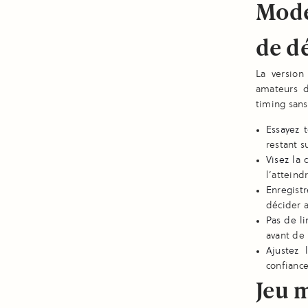
Mode
de d
La version
amateurs d
timing sans
Essayez t
restant s
Visez la 
l’atteind
Enregist
décider a
Pas de l
avant de 
Ajustez 
confiance
Jeu m