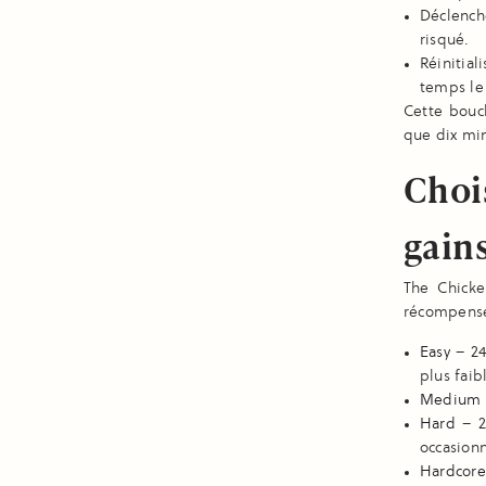
Déclench
risqué.
Réinitia
temps le
Cette bouc
que dix mi
Chois
gain
The Chicke
récompense.
Easy
– 24
plus faib
Medium
Hard
– 20
occasionn
Hardcore