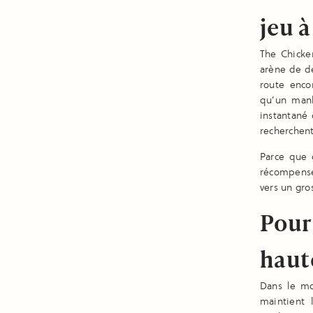
jeu 
The Chicke
arène de dé
route enco
qu’un manh
instantané 
recherchent
Parce que c
récompense
vers un gro
Pourq
haut
Dans le mo
maintient 