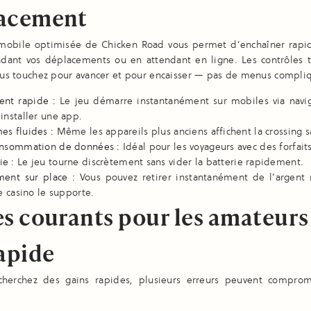
acement
 mobile optimisée de Chicken Road vous permet d’enchaîner rap
dant vos déplacements ou en attendant en ligne. Les contrôles ta
vous touchez pour avancer et pour encaisser — pas de menus compli
nt rapide :
Le jeu démarre instantanément sur mobiles via navig
installer une app.
es fluides :
Même les appareils plus anciens affichent la crossing s
onsommation de données :
Idéal pour les voyageurs avec des forfaits
e :
Le jeu tourne discrètement sans vider la batterie rapidement.
ment sur place :
Vous pouvez retirer instantanément de l’argent 
le casino le supporte.
es courants pour les amateurs
rapide
cherchez des gains rapides, plusieurs erreurs peuvent comprom