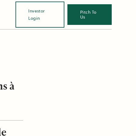
Investor
Pitch To
Us
Login
ns à
le