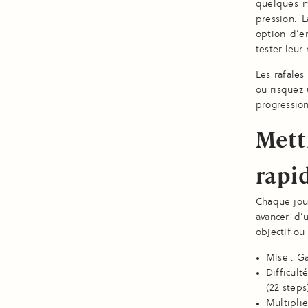
quelques m
pression. 
option d’e
tester leur
Les rafales
ou risquez
progression
Mett
rapi
Chaque joue
avancer d’
objectif ou
Mise : Ga
Difficul
(22 steps
Multiplie