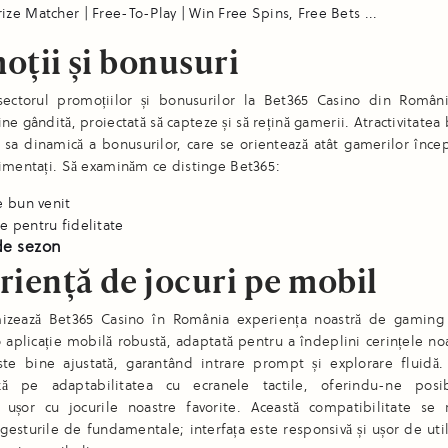
oții și bonusuri
sectorul promoțiilor și bonusurilor la Bet365 Casino din Român
ne gândită, proiectată să capteze și să rețină gamerii. Atractivitatea 
a sa dinamică a bonusurilor, care se orientează atât gamerilor începă
imentați. Să examinăm ce distinge Bet365:
e bun venit
 pentru fidelitate
de sezon
riență de jocuri pe mobil
zează Bet365 Casino în România experiența noastră de gamin
 aplicație mobilă robustă, adaptată pentru a îndeplini cerințele noa
este bine ajustată, garantând intrare prompt și explorare fluidă.
ză pe adaptabilitatea cu ecranele tactile, oferindu-ne posib
ușor cu jocurile noastre favorite. Această compatibilitate se 
gesturile de fundamentale; interfața este responsivă și ușor de util