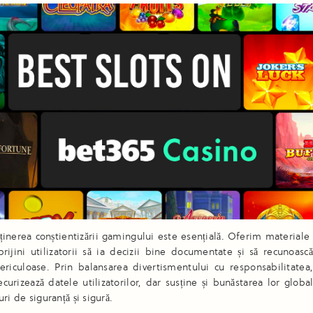
sținerea conștientizării gamingului este esențială. Oferim materiale
rijini utilizatorii să ia decizii bine documentate și să recunoască
ericuloase. Prin balansarea divertismentului cu responsabilitate
curizează datele utilizatorilor, dar susține și bunăstarea lor globa
ri de siguranță și sigură.