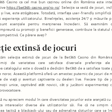
t365 Casino ca cel mai bun cazinou online din România este inte
tive
https://bet365-casino.org/ro-ro/
. Selecția sa vastă de jocuri, inc
 și live, este atrăgătoare. Totodată, interfața user-friendly simplifică
 experiența utilizatorului. Bineînțeles, asistența 24/7 și măsurile 
e sunt esențiale pentru menținerea încrederii. Să examinăm 
mpreună cu promoții și beneficii generoase, contribuie la statutul 
competitivă. Ce părere aveți?
ție extinsă de jocuri
zăm selecția extinsă de jocuri de la Bet365 Casino din Român
miți de varietatea care satisface diversele preferințe ale j
 catalogului este o dovadă a dedicării Bet365 de a satisface toate 
e noroc. Această platformă oferă un amestec puternic de jocuri de m
ne de viață și aventuri captivante cu dealeri live. Fiecare tip de
emoții unice, captivând atât novicii, cât și jucătorii experimentați 
provocatoare.
 nu apreciem modul în care diversitatea jocurilor este aranjată cu 
a intereselor diverse ale utilizatorilor săi. Fie că ne simțim c
ea tactică a blackjack-ului sau de adrenalina sloturilor care se în