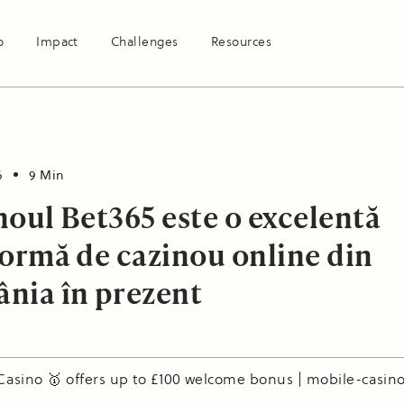
o
Impact
Challenges
Resources
6
9 Min
noul Bet365 este o excelentă
formă de cazinou online din
nia în prezent