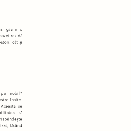
ia, găsim o
bazei rezidă
tori, cât și
g pe mobil?
stre înalte.
 Aceasta se
ilitatea să
răspândește
izat, făcând