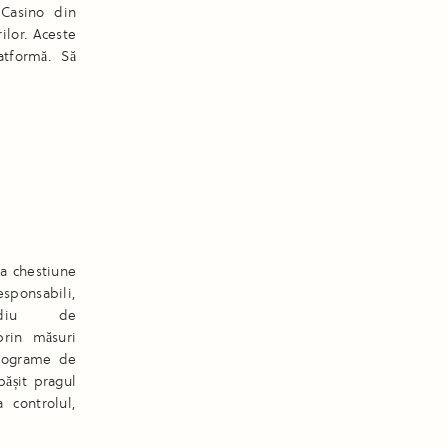
 Casino din
ilor. Aceste
latformă. Să
ra chestiune
esponsabili,
ediu de
rin măsuri
programe de
ășit pragul
 controlul,