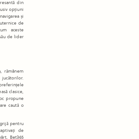
resantă din
lusiv opțiuni
 navigarea și
puternice de
cum aceste
său de lider
ia, rămânem
ucătorilor.
preferințele
asă clasice,
 joc propune
care caută o
grijă pentru
aptivați de
vârt, Bet365