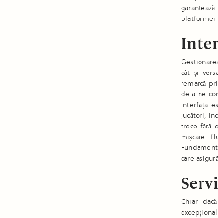
garantează 
platformei 
Inter
Gestionarea
cât și vers
remarcă pri
de a ne con
Interfața e
jucători, i
trece fără 
mișcare fl
Fundamental
care asigur
Servi
Chiar dacă
excepțional