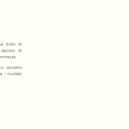
Le Slots di
 opzioni di
commessa.
si caricano
i risultati