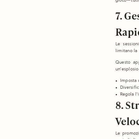
gioco—tutto
7. Ge
Rapi
Le session
limitano la
Questo app
un’esplosio
Imposta 
Diversific
Regola l’
8. S
Velo
Le promozi