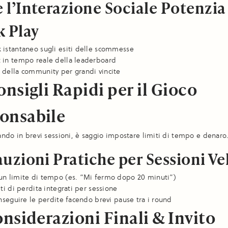
l’Interazione Sociale Potenzia 
k Play
 istantaneo sugli esiti delle scommesse
 in tempo reale della leaderboard
 della community per grandi vincite
onsigli Rapidi per il Gioco
onsabile
ndo in brevi sessioni, è saggio impostare limiti di tempo e denaro
uzioni Pratiche per Sessioni Ve
un limite di tempo (es. “Mi fermo dopo 20 minuti”)
iti di perdita integrati per sessione
inseguire le perdite facendo brevi pause tra i round
onsiderazioni Finali & Invito