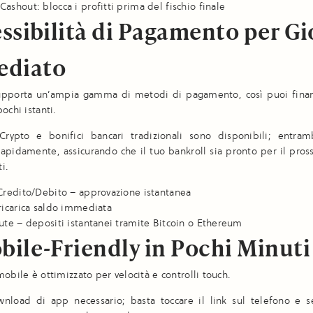
ashout: blocca i profitti prima del fischio finale
essibilità di Pagamento per G
diato
pporta un’ampia gamma di metodi di pagamento, così puoi finanz
ochi istanti.
Crypto e bonifici bancari tradizionali sono disponibili; entra
rapidamente, assicurando che il tuo bankroll sia pronto per il pros
i.
 Credito/Debito – approvazione istantanea
ricarica saldo immediata
ute – depositi istantanei tramite Bitcoin o Ethereum
obile-Friendly in Pochi Minuti
mobile è ottimizzato per velocità e controlli touch.
nload di app necessario; basta toccare il link sul telefono e s