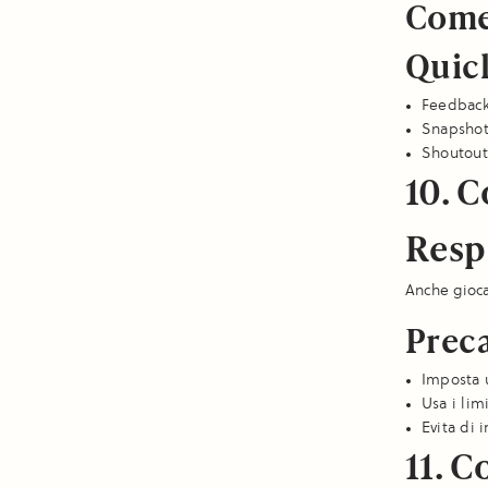
Come 
Quic
Feedback
Snapshot
Shoutout
10. C
Resp
Anche gioca
Preca
Imposta 
Usa i lim
Evita di 
11. C