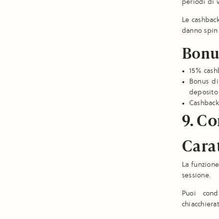
periodi di v
Le cashback
danno spin 
Bonu
15% cash
Bonus di
deposito
Cashback
9. C
Carat
La funzione
sessione.
Puoi cond
chiacchiera