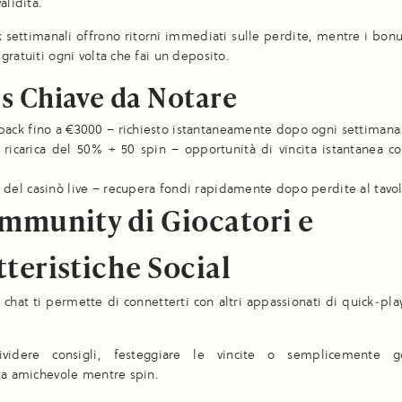
alidità.
 settimanali offrono ritorni immediati sulle perdite, mentre i bonus
gratuiti ogni volta che fai un deposito.
s Chiave da Notare
back fino a €3000 – richiesto istantaneamente dopo ogni settimana
 ricarica del 50% + 50 spin – opportunità di vincita istantanea c
 del casinò live – recupera fondi rapidamente dopo perdite al tavo
ommunity di Giocatori e
teristiche Social
 chat ti permette di connetterti con altri appassionati di quick‑pla
ividere consigli, festeggiare le vincite o semplicemente g
ta amichevole mentre spin.