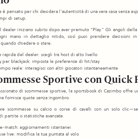
mo
ive è pensato per chi desidera l’autenticità di una vera casa senza as
mpi di setup.
 dealer iniziano subito dopo aver premuto “Play.” Gli angoli dell
ogni mano in dettaglio nitido, così puoi prendere decisioni in 
 quando chiedere o stare.
 rapida del dealer: scegli tra host di alto livello
 per blackjack: imposta le preferenze di hit/stay
empo reale: interagisci con altri giocatori istantaneamente
commesse Sportive con Quick 
ssionato di scommesse sportive, la sportsbook di Cazimbo offre un
he fornisce quote senza ingombro.
are scommesse su calcio o corse di cavalli con un solo clic—s
i partite o statistiche avanzate.
e‑match: aggiornamenti istantanei
 live: modifica la tua puntata al volo