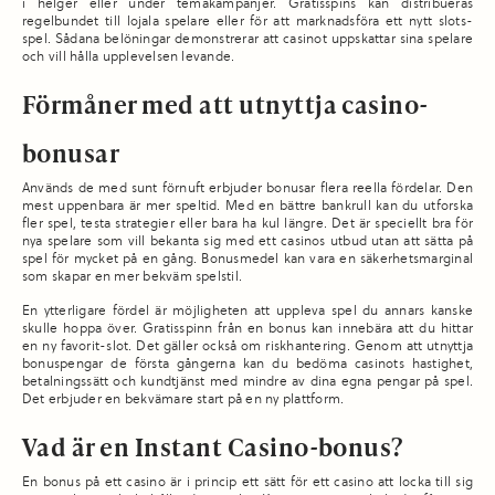
i helger eller under temakampanjer. Gratisspins kan distribueras
regelbundet till lojala spelare eller för att marknadsföra ett nytt slots-
spel. Sådana belöningar demonstrerar att casinot uppskattar sina spelare
och vill hålla upplevelsen levande.
Förmåner med att utnyttja casino-
bonusar
Används de med sunt förnuft erbjuder bonusar flera reella fördelar. Den
mest uppenbara är mer speltid. Med en bättre bankrull kan du utforska
fler spel, testa strategier eller bara ha kul längre. Det är speciellt bra för
nya spelare som vill bekanta sig med ett casinos utbud utan att sätta på
spel för mycket på en gång. Bonusmedel kan vara en säkerhetsmarginal
som skapar en mer bekväm spelstil.
En ytterligare fördel är möjligheten att uppleva spel du annars kanske
skulle hoppa över. Gratisspinn från en bonus kan innebära att du hittar
en ny favorit-slot. Det gäller också om riskhantering. Genom att utnyttja
bonuspengar de första gångerna kan du bedöma casinots hastighet,
betalningssätt och kundtjänst med mindre av dina egna pengar på spel.
Det erbjuder en bekvämare start på en ny plattform.
Vad är en Instant Casino-bonus?
En bonus på ett casino är i princip ett sätt för ett casino att locka till sig