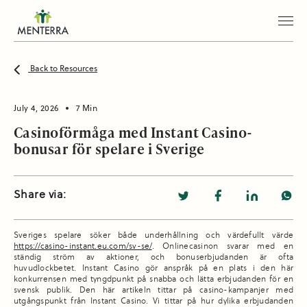
Back to Resources
July 4, 2026
7 Min
Casinoförmåga med Instant Casino-
bonusar för spelare i Sverige
Share via:
Sveriges spelare söker både underhållning och värdefullt värde
https://casino-instant.eu.com/sv-se/
. Onlinecasinon svarar med en
ständig ström av aktioner, och bonuserbjudanden är ofta
huvudlockbetet. Instant Casino gör anspråk på en plats i den här
konkurrensen med tyngdpunkt på snabba och lätta erbjudanden för en
svensk publik. Den här artikeln tittar på casino-kampanjer med
utgångspunkt från Instant Casino. Vi tittar på hur dylika erbjudanden