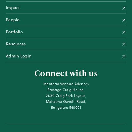
Impact
People
Portfolio
Resources
Admin Login
Connect with us
Menterra Venture Advisors
Prestige Craig House,
21/30 Craig Park Layout,
Mahatma Gandhi Road,
Bengaluru 560001