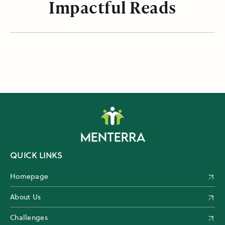
Impactful Reads
QUICK LINKS
Homepage
About Us
Challenges