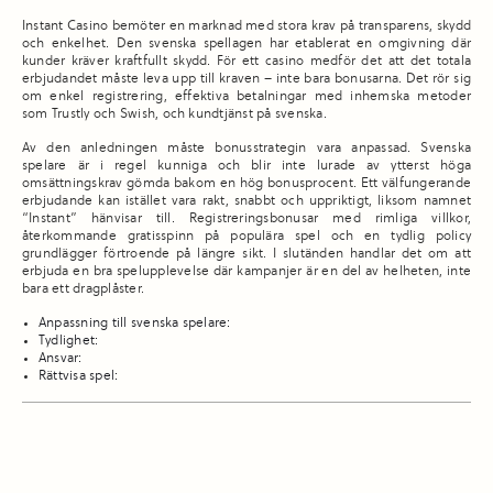
Instant Casino bemöter en marknad med stora krav på transparens, skydd
och enkelhet. Den svenska spellagen har etablerat en omgivning där
kunder kräver kraftfullt skydd. För ett casino medför det att det totala
erbjudandet måste leva upp till kraven – inte bara bonusarna. Det rör sig
om enkel registrering, effektiva betalningar med inhemska metoder
som Trustly och Swish, och kundtjänst på svenska.
Av den anledningen måste bonusstrategin vara anpassad. Svenska
spelare är i regel kunniga och blir inte lurade av ytterst höga
omsättningskrav gömda bakom en hög bonusprocent. Ett välfungerande
erbjudande kan istället vara rakt, snabbt och uppriktigt, liksom namnet
“Instant” hänvisar till. Registreringsbonusar med rimliga villkor,
återkommande gratisspinn på populära spel och en tydlig policy
grundlägger förtroende på längre sikt. I slutänden handlar det om att
erbjuda en bra spelupplevelse där kampanjer är en del av helheten, inte
bara ett dragplåster.
Anpassning till svenska spelare:
Tydlighet:
Ansvar:
Rättvisa spel: