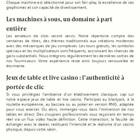
Chaque machine est sélectionné pour son fair-play, la excellence de ses
graphismes et son capacité de divertissement.
Les machines à sous, un domaine à part
entière
Les amateurs de slots seront servis. Notre répertoire compte des
centaines de titres, des thèmes traditionnels aux créations modernes
avec des mécaniques de jeu complexes. Les tours gratuits, les symboles
spéciaux et les multiplicateurs sont fréquents, accroissant les chances de
gains substantiels. Nous intégrons régulièrement les dernières sorties de
nos fournisseurs. Votre expérience reste ainsi toujours renouvelée et
étonnante.
Jeux de table et live casino : l’authenticité à
portée de clic
Si vous privilégiez l’ambiance d’un établissement classique, cap sur
notre espace jeux de table et live casino. Participez au blackjack, à la
roulette européenne, au baccara ou au poker en version RNG, adaptée
pour vous exercer. Ou alors, immergez-vous dans l’immersion de nos
tables en direct. Des croupiers professionnels vous reçoivent en temps
réel via un flux vidéo haute définition. Cette interaction, la faculté de
échanger avec le dealer, restituent l’intensité et le réalisme d’un casino
physique, depuis votre salon.