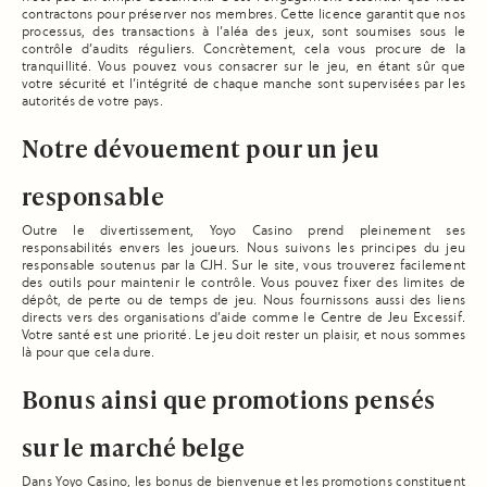
contractons pour préserver nos membres. Cette licence garantit que nos
processus, des transactions à l’aléa des jeux, sont soumises sous le
contrôle d’audits réguliers. Concrètement, cela vous procure de la
tranquillité. Vous pouvez vous consacrer sur le jeu, en étant sûr que
votre sécurité et l’intégrité de chaque manche sont supervisées par les
autorités de votre pays.
Notre dévouement pour un jeu
responsable
Outre le divertissement, Yoyo Casino prend pleinement ses
responsabilités envers les joueurs. Nous suivons les principes du jeu
responsable soutenus par la CJH. Sur le site, vous trouverez facilement
des outils pour maintenir le contrôle. Vous pouvez fixer des limites de
dépôt, de perte ou de temps de jeu. Nous fournissons aussi des liens
directs vers des organisations d’aide comme le Centre de Jeu Excessif.
Votre santé est une priorité. Le jeu doit rester un plaisir, et nous sommes
là pour que cela dure.
Bonus ainsi que promotions pensés
sur le marché belge
Dans Yoyo Casino, les bonus de bienvenue et les promotions constituent