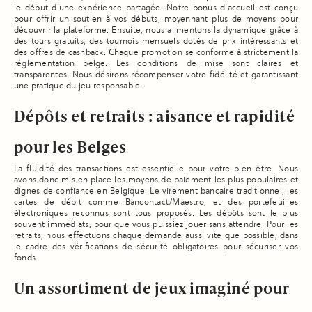
le début d’une expérience partagée. Notre bonus d’accueil est conçu
pour offrir un soutien à vos débuts, moyennant plus de moyens pour
découvrir la plateforme. Ensuite, nous alimentons la dynamique grâce à
des tours gratuits, des tournois mensuels dotés de prix intéressants et
des offres de cashback. Chaque promotion se conforme à strictement la
réglementation belge. Les conditions de mise sont claires et
transparentes. Nous désirons récompenser votre fidélité et garantissant
une pratique du jeu responsable.
Dépôts et retraits : aisance et rapidité
pour les Belges
La fluidité des transactions est essentielle pour votre bien-être. Nous
avons donc mis en place les moyens de paiement les plus populaires et
dignes de confiance en Belgique. Le virement bancaire traditionnel, les
cartes de débit comme Bancontact/Maestro, et des portefeuilles
électroniques reconnus sont tous proposés. Les dépôts sont le plus
souvent immédiats, pour que vous puissiez jouer sans attendre. Pour les
retraits, nous effectuons chaque demande aussi vite que possible, dans
le cadre des vérifications de sécurité obligatoires pour sécuriser vos
fonds.
Un assortiment de jeux imaginé pour