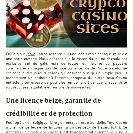
En Belgique,
Yoyo
Casino se fonde sur une idée simple : chaque mise est
une porte ouverte. Nous pensons que le frisson du jeu ne découle pas
exclusivement du gain, mais de toutes les histoires qui peuvent
commencer à chaque tour de roue ou lancer de dé. Notre plateforme
est conçue aux joueurs belges qui désirent plus qu’un simple pari. Ils
recherchent un endroit où l’attente compose du plaisir. Yoyo Casino
entretient cet espace de possibles, en veillant à ce que chaque visite
soit sécurisée, équitable et remplie de nouveautés.
Une licence belge, garantie de
crédibilité et de protection
Pour opérer en Belgique, la réglementation est essentielle. Yoyo Casino
a une licence légale de la Commission des Jeux de Hasard (CJH). Ce
n’est pas un simple document. C’est l’engagement essentiel que nous