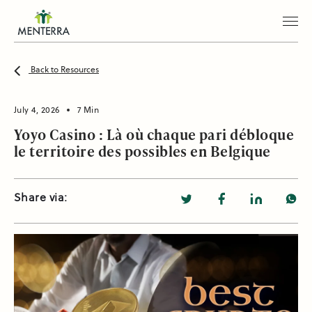
Back to Resources
July 4, 2026
7 Min
Yoyo Casino : Là où chaque pari débloque
le territoire des possibles en Belgique
Share via: