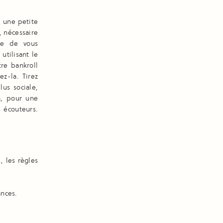
, une petite
, nécessaire
lle de vous
utilisant le
re bankroll
z-la. Tirez
us sociale,
n, pour une
 écouteurs.
, les règles
ances.