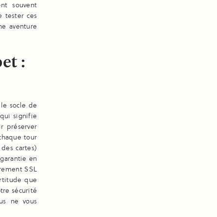
ont souvent
 tester ces
ne aventure
et :
 le socle de
qui signifie
r préserver
 chaque tour
 des cartes)
 garantie en
ffrement SSL
rtitude que
tre sécurité
ous ne vous