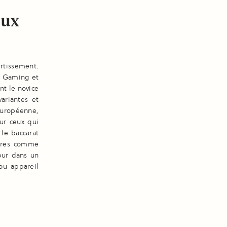
eux
ertissement.
n Gaming et
nt le novice
variantes et
européenne,
our ceux qui
 le baccarat
aires comme
pur dans un
ou appareil
e