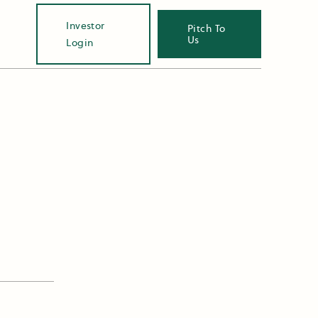
Investor
Pitch To
Us
Login