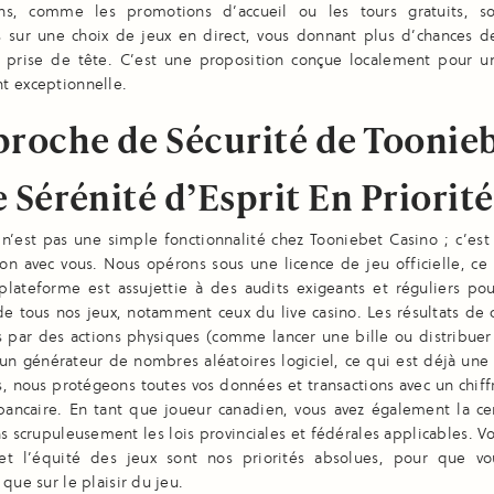
ns, comme les promotions d’accueil ou les tours gratuits, s
s sur une choix de jeux en direct, vous donnant plus d’chances de
s prise de tête. C’est une proposition conçue localement pour u
t exceptionnelle.
proche de Sécurité de Toonieb
 Sérénité d’Esprit En Priorité
 n’est pas une simple fonctionnalité chez Tooniebet Casino ; c’est
ion avec vous. Nous opérons sous une licence de jeu officielle, ce 
plateforme est assujettie à des audits exigeants et réguliers pou
 de tous nos jeux, notamment ceux du live casino. Les résultats de
s par des actions physiques (comme lancer une bille ou distribuer
un générateur de nombres aléatoires logiciel, ce qui est déjà une
s, nous protégeons toutes vos données et transactions avec un chi
bancaire. En tant que joueur canadien, vous avez également la ce
s scrupuleusement les lois provinciales et fédérales applicables. Vo
 et l’équité des jeux sont nos priorités absolues, pour que v
 que sur le plaisir du jeu.