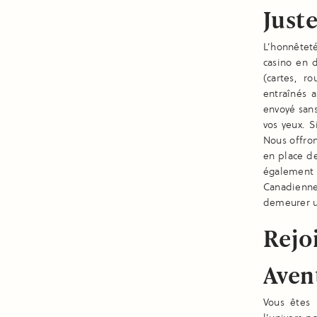
Juste
L’honnêteté
casino en d
(cartes, r
entraînés a
envoyé sans
vos yeux. S
Nous offron
en place d
également 
Canadienne
demeurer u
Rejoi
Aven
Vous êtes 