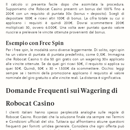
Il calcolo si presenta facile dopo che assimilata la procedura.
Supponiamo che Robocat Casino presenti un bonus del 100% fino a
200€ con un requisito di puntata 30x (bonus + deposito). Scegli di
depositare 100€ e ricevi altri 100€ di bonus. La cifra totale su cui si
applicano i requisiti è quindi 200€. Dovrai scommettere 200€
moltiplicati 30, ovvero 6.000€. Una volta aver puntato questo valore
riuscirai a prelevare le vincite ottenute provenienti dal bonus.
Esempio con Free Spin
Per i free spin, le modalità sono diverse leggermente. Di solito, ogni spin
ha un valore di puntata di puntata predefinito, come 0,10€. Immagina
che Robocat Casino ti dia 50 giri gratis con un wagering 30x applicato
alle vincite ottenute. Se da quei giri ricavi 50€, il requisito si applica su
quei 50€. Quindi, 50€ x 30 = 1.500€ da scommettere. Occhio: leggi
sempre se i termini della promozione applicano il requisito al valore
nominale del giro gratuito o alle vincite reali. La distanza è significativa.
Domande Frequenti sui Wagering di
Robocat Casino
I clienti italiani hanno spesso perplessità analoghe sulle regole di
Robocat Casino. Ricordati che la soluzione finale sta sempre nei Termini
e Condizioni ufficiali del sito. Tuttavia qui affrontiamo alcune questioni
frequenti per fornirti un’idea generale. Considera che ogni offerta può