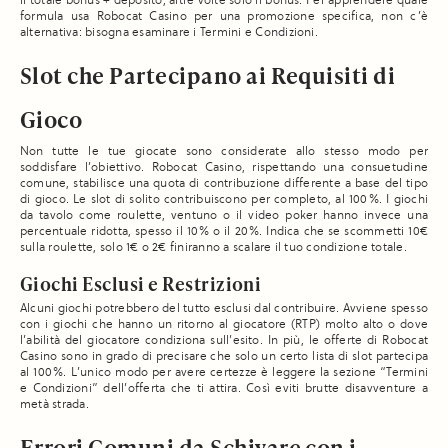
il totale bonus + deposito, altre volte solo il bonus. Per apprendere quale
formula usa Robocat Casino per una promozione specifica, non c’è
alternativa: bisogna esaminare i Termini e Condizioni.
Slot che Partecipano ai Requisiti di
Gioco
Non tutte le tue giocate sono considerate allo stesso modo per
soddisfare l’obiettivo. Robocat Casino, rispettando una consuetudine
comune, stabilisce una quota di contribuzione differente a base del tipo
di gioco. Le slot di solito contribuiscono per completo, al 100%. I giochi
da tavolo come roulette, ventuno o il video poker hanno invece una
percentuale ridotta, spesso il 10% o il 20%. Indica che se scommetti 10€
sulla roulette, solo 1€ o 2€ finiranno a scalare il tuo condizione totale.
Giochi Esclusi e Restrizioni
Alcuni giochi potrebbero del tutto esclusi dal contribuire. Avviene spesso
con i giochi che hanno un ritorno al giocatore (RTP) molto alto o dove
l’abilità del giocatore condiziona sull’esito. In più, le offerte di Robocat
Casino sono in grado di precisare che solo un certo lista di slot partecipa
al 100%. L’unico modo per avere certezze è leggere la sezione “Termini
e Condizioni” dell’offerta che ti attira. Così eviti brutte disavventure a
metà strada.