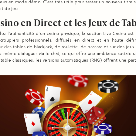
eux en mode démo. C’est très utile pour tester un nouveau titre s
t de jeu.
sino en Direct et les Jeux de Ta
lez l’authenticité d’un casino physique, la section Live Casino est
croupiers professionnels, diffusés en direct et en haute défin
ur des tables de blackjack, de roulette, de baccara et sur des jeux
z même dialoguer via le chat, ce qui offre une ambiance sociale u
 table classiques, les versions automatiques (RNG) offrent une part