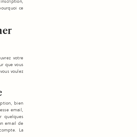
nscription,
 pourquoi ce
mer
uvrez votre
our que vous
 vous voulez
e
iption, bien
esse email,
ir quelques
 un email de
 compte. La