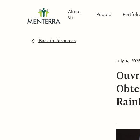
About
People
Portfoli
Us
Back to Resources
July 4, 202
Ouvr
Obte
Rain