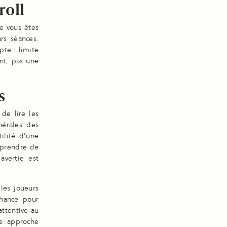
roll
e vous êtes
rs séances.
pte : limite
nt, pas une
s
 de lire les
nérales des
ilité d’une
 prendre de
avertie est
 les joueurs
chance pour
ttentive au
ne approche