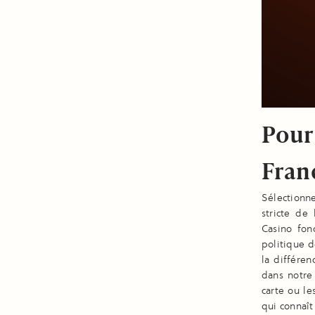
Pour
Fran
Sélectionne
stricte de
Casino fon
politique d
la différen
dans notre
carte ou le
qui connaît