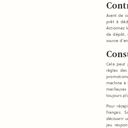
Contr
Avant de c
prêt à déd
Actionnez l
de dépôt, 
source d’an
Consu
Cela peut p
règles des
promotions
machine à 
meilleures
toujours plu
Pour récapi
français. 
découvrir 
jeu respon