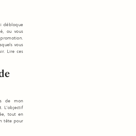
qui débloque
ué, ou vous
a promotion.
esquels vous
ir. Lire ces
 de
rés de mon
. L’objectif
ée, tout en
en tête pour