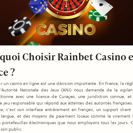
quoi Choisir Rainbet Casino 
ce ?
r un casino en ligne est une décision importante. En France, la ré
 l’Autorité Nationale des Jeux (ANJ) nous demande de la vigilan
ctionne avec une licence de Curaçao, une juridiction connue, et 
e jeu responsable qui répond aux attentes des autorités françaises.
ce, c’est son interface entièrement en français, un support clien
 langue, et des moyens de paiement locaux comme le virement b
s portefeuilles électroniques que nous employons tous les jours. C
 son public.