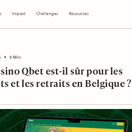
o
Impact
Challenges
Resources
6
9 Min
sino Qbet est-il sûr pour les
s et les retraits en Belgique ?