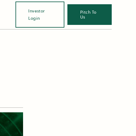
Investor
Pitch To
Us
Login