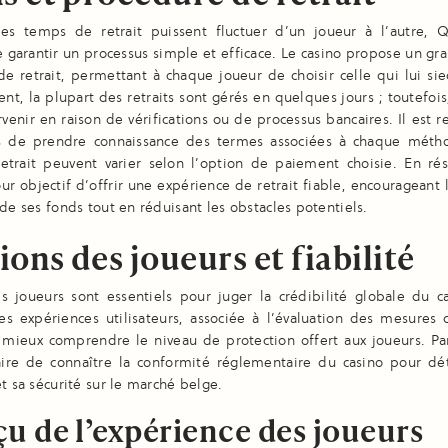
es temps de retrait puissent fluctuer d’un joueur à l’autre, 
e garantir un processus simple et efficace. Le casino propose un gr
 retrait, permettant à chaque joueur de choisir celle qui lui si
t, la plupart des retraits sont gérés en quelques jours ; toutefois
venir en raison de vérifications ou de processus bancaires. Il es
s de prendre connaissance des termes associées à chaque métho
retrait peuvent varier selon l’option de paiement choisie. En r
ur objectif d’offrir une expérience de retrait fiable, encourageant l
 de ses fonds tout en réduisant les obstacles potentiels.
ons des joueurs et fiabilité
es joueurs sont essentiels pour juger la crédibilité globale du c
es expériences utilisateurs, associée à l’évaluation des mesures 
ieux comprendre le niveau de protection offert aux joueurs. Par 
aire de connaître la conformité réglementaire du casino pour dé
et sa sécurité sur le marché belge.
u de l’expérience des joueurs