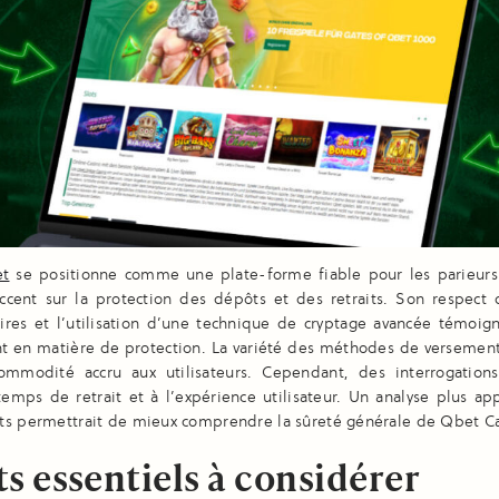
et
se positionne comme une plate-forme fiable pour les parieurs
accent sur la protection des dépôts et des retraits. Son respect
ires et l’utilisation d’une technique de cryptage avancée témoig
 en matière de protection. La variété des méthodes de versemen
ommodité accru aux utilisateurs. Cependant, des interrogations
emps de retrait et à l’expérience utilisateur. Un analyse plus a
ts permettrait de mieux comprendre la sûreté générale de Qbet Ca
s essentiels à considérer