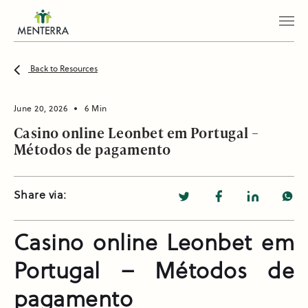
Back to Resources
June 20, 2026
6 Min
Casino online Leonbet em Portugal –
Métodos de pagamento
Share via:
Casino online Leonbet em
Portugal – Métodos de
pagamento