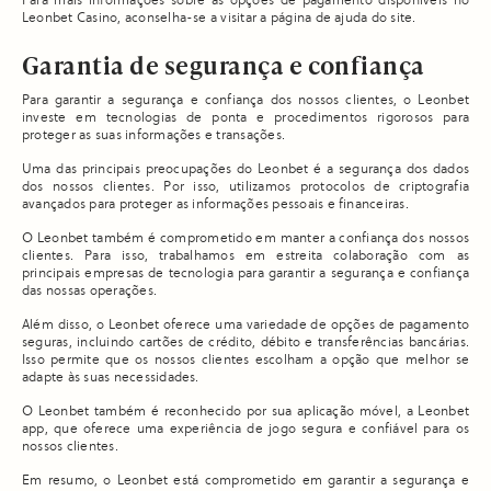
Para mais informações sobre as opções de pagamento disponíveis no
Leonbet Casino, aconselha-se a visitar a página de ajuda do site.
Garantia de segurança e confiança
Para garantir a segurança e confiança dos nossos clientes, o Leonbet
investe em tecnologias de ponta e procedimentos rigorosos para
proteger as suas informações e transações.
Uma das principais preocupações do Leonbet é a segurança dos dados
dos nossos clientes. Por isso, utilizamos protocolos de criptografia
avançados para proteger as informações pessoais e financeiras.
O Leonbet também é comprometido em manter a confiança dos nossos
clientes. Para isso, trabalhamos em estreita colaboração com as
principais empresas de tecnologia para garantir a segurança e confiança
das nossas operações.
Além disso, o Leonbet oferece uma variedade de opções de pagamento
seguras, incluindo cartões de crédito, débito e transferências bancárias.
Isso permite que os nossos clientes escolham a opção que melhor se
adapte às suas necessidades.
O Leonbet também é reconhecido por sua aplicação móvel, a Leonbet
app, que oferece uma experiência de jogo segura e confiável para os
nossos clientes.
Em resumo, o Leonbet está comprometido em garantir a segurança e