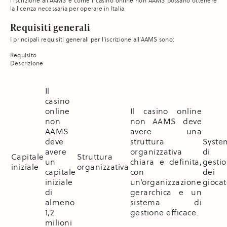
l’iscrizione all’AAMS e come i casino online non AAMS possano ottenere
la licenza necessaria per operare in Italia.
Requisiti generali
I principali requisiti generali per l’iscrizione all’AAMS sono:
Requisito
Descrizione
Il
casino
online
Il casino online
non
non AAMS deve
AAMS
avere una
deve
struttura
Syste
avere
organizzativa
di
Capitale
Struttura
un
chiara e definita,
gesti
iniziale
organizzativa
capitale
con
dei
iniziale
un’organizzazione
giocat
di
gerarchica e un
almeno
sistema di
1,2
gestione efficace.
milioni