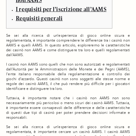
non AAMS
I requisiti per l’iscrizione all’AAMS
Requisiti generali
Se sei alla ricerca di un’esperienza di gioco online sicura e
regolamentata, è importante comprendere le differenze tra i casinò non
AAMS e quelli AAMS. In questo articolo, esploreremo le caratteristiche
dei casinò non AAMS e come distinguere tra loro e quelli regolamentati
dall’AAMS.
I casinò non AAMS sono quelli che non sono autorizzati e regolamentati
dall’Autorità per le Amministrazioni delle Monete e dei Pegni (AAMS),
l’ente italiano responsabile della regolamentazione e controllo dei
giochi d’azzardo. Questi casinò non sono soggetti alle stesse norme e
regole dei casinò AAMS, il che può rendere più difficile per i giocatori
identificare e distinguere tra loro.
Tuttavia, è importante notare che i casinò non AAMS non sono
necessariamente più pericolosi o meno sicuri dei casinò AAMS. Tuttavia,
è importante essere consapevoli delle differenze e delle caratteristiche
di questi due tipi di casinò per poter prendere decisioni informate e
responsabili.
Se sei alla ricerca di un’esperienza di gioco online sicura e
regolamentata, è importante cercare un casinò AAMS. I casinò AAMS