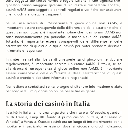
sono soggetti alle stesse norme e regole italiane, il che significa che i
giocatori hanno maggiori garanzie di sicurezza e trasparenza. Inoltre, i
casinò AAMS sono soggetti a controlli regolari e verifiche per assicurarsi
che i giochi siano equi e trasparenti.
Se sei alla ricerca di un’esperienza di gioco online non AAMS, è
importante essere consapevole delle differenze e delle caratteristiche di
questi casinò. Tuttavia, è importante notare che i casinò non AAMS non
sono necessariamente più pericolosi o meno sicuri dei casinò AAMS.
Tuttavia, è importante essere consapevoli delle differenze e delle
caratteristiche di questi due tipi di casinò per poter prendere decisioni
informate e responsabili.
In sintesi, se sei alla ricerca di un’esperienza di gioco online sicura e
regolamentata, è importante cercare un casinò AAMS. Tuttavia, se sei
alla ricerca di un’esperienza di gioco online non AAMS, è importante
essere consapevole delle differenze e delle caratteristiche di questi
casinò e prendere decisioni informate e responsabili.
Non esitare a contattarci se hai bisogno di ulteriore informazione o aiuto
per scegliere il miglior casinò online per le tue esigenze.
La storia dei casinò in Italia
I casinò in Italia hanno una lunga storia che risale al XV secolo, quando il
re di Francia, Luigi XII, fondò il primo casinò in Italia, il “Casino di
Venezia”, a Venezia. Questo casinò era un luogo di intrattenimento per la
nobiltà e il patriziato veneziano, dove si giocavano giochi d’azzardo