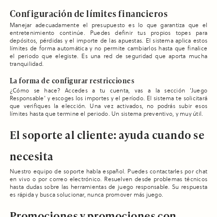
Configuración de límites financieros
Manejar adecuadamente el presupuesto es lo que garantiza que el
entretenimiento continúe. Puedes definir tus propios topes para
depósitos, pérdidas y el importe de las apuestas. El sistema aplica estos
límites de forma automática y no permite cambiarlos hasta que finalice
el periodo que elegiste. Es una red de seguridad que aporta mucha
tranquilidad.
La forma de configurar restricciones
¿Cómo se hace? Accedes a tu cuenta, vas a la sección ‘Juego
Responsable’ y escoges los importes y el período. El sistema te solicitará
que verifiques la elección. Una vez activados, no podrás subir esos
límites hasta que termine el periodo. Un sistema preventivo, y muy útil.
El soporte al cliente: ayuda cuando se
necesita
Nuestro equipo de soporte habla español. Puedes contactarles por chat
en vivo o por correo electrónico. Resuelven desde problemas técnicos
hasta dudas sobre las herramientas de juego responsable. Su respuesta
es rápida y busca solucionar, nunca promover más juego.