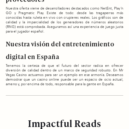
proveedores
Nuestra oferta viene de desarrolladores destacados como NetEnt, Play’n
GO y Pragmatic Play. Existe de todo: desde las tragaperras más
conocidas hasta ruleta en vivo con crupieres reales. Los gráficos son de
calidad y la imparcialidad de los generadores de números aleatorios
(RNG) está comprobada. Aseguramos así una experiencia de juego justa
para el jugador español.
Nuestra visión del entretenimiento
digital en España
Tenemos la certeza de que el futuro del sector radica en ofrecer
diversión de calidad dentro de un marco de seguridad robusto. En Mr
Vegas Casino actuamos para ser un ejemplo en ese armonía. Deseamos
demostrar que un casino online puede ser un espacio de ocio actual,
ameno y, por encima de todo, responsable para la gente en España.
Impactful Reads