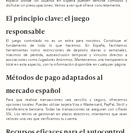
espacio donde los usuarios en España pueden sentirse cómodos y
disfrutar sin preocupaciones. Vamos a ver qué ofrece concretamente.
El principio clave: el juego
responsable
El juego controlado no es un extra para nosotros. Constituye el
fundamento de todo lo que hacemos. En España, facilitamos
herramientas como restricciones de depósito diarias o semanales,
máximos de pérdida, autoexclusión temporal y vínculos directos a
asociaciones como Jugadores Anónimos. Mantenemos una transparencia
total en este aspecto, con la información disponible en cualquier página.
Métodos de pago adaptados al
mercado español
Para que realizar transacciones sea sencillo y seguro, ofrecemos
opciones locales. Puedes utilizar tarjeta Visa o Mastercard, PayPal, Skrill y
transferencia bancaria. Todas las transacciones se aseguran con cifrado
SSL. Los retiros se gestionan en plazos atractivos; intentamos que sean
veloces una vez que verificamos tu cuenta.
Recursos eficaces para el autocontrol