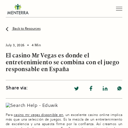
Back to Resources
July 3, 2026
4 Min
El casino Mr Vegas es donde el
entretenimiento se combina con el juego
responsable en España
Share via:
Para
casino mr vegas disponible en
, un excelente casino online implica
más que una selección de juegos. Es la mezcla de un entretenimiento
de excelencia y una apuesta firme por la confianza. Así creamos un