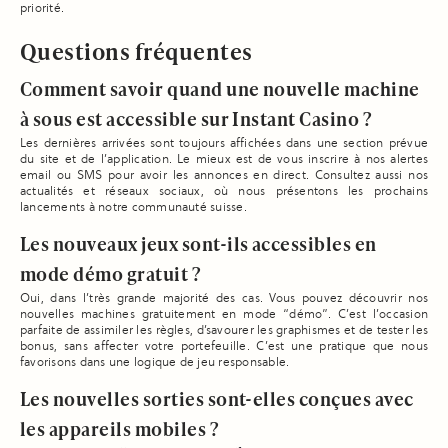
priorité.
Questions fréquentes
Comment savoir quand une nouvelle machine
à sous est accessible sur Instant Casino ?
Les dernières arrivées sont toujours affichées dans une section prévue
du site et de l’application. Le mieux est de vous inscrire à nos alertes
email ou SMS pour avoir les annonces en direct. Consultez aussi nos
actualités et réseaux sociaux, où nous présentons les prochains
lancements à notre communauté suisse.
Les nouveaux jeux sont-ils accessibles en
mode démo gratuit ?
Oui, dans l’très grande majorité des cas. Vous pouvez découvrir nos
nouvelles machines gratuitement en mode “démo”. C’est l’occasion
parfaite de assimiler les règles, d’savourer les graphismes et de tester les
bonus, sans affecter votre portefeuille. C’est une pratique que nous
favorisons dans une logique de jeu responsable.
Les nouvelles sorties sont-elles conçues avec
les appareils mobiles ?