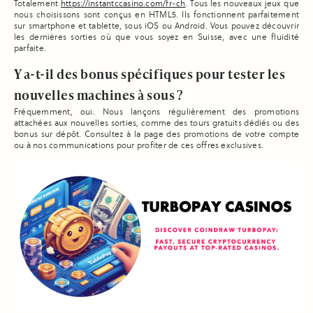
Totalement
https://instantccasino.com/fr-ch
. Tous les nouveaux jeux que
nous choisissons sont conçus en HTML5. Ils fonctionnent parfaitement
sur smartphone et tablette, sous iOS ou Android. Vous pouvez découvrir
les dernières sorties où que vous soyez en Suisse, avec une fluidité
parfaite.
Y a-t-il des bonus spécifiques pour tester les
nouvelles machines à sous ?
Fréquemment, oui. Nous lançons régulièrement des promotions
attachées aux nouvelles sorties, comme des tours gratuits dédiés ou des
bonus sur dépôt. Consultez à la page des promotions de votre compte
ou à nos communications pour profiter de ces offres exclusives.