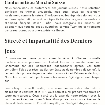
Conformité au Marché Suisse
Nous connaissons les préférences des joueurs suisses. Notre sélection
privilégie les thèmes universels, mais aussi ceux qui résonnent
localement, comme la nature, l’horlogerie ou les légendes alpines. Nous
vérifions systématiquement la disponibilité des langues nationales –
allemand, français, italien. Enfin, nous intégrons les moyens de
paiement que vous utilisez au quotidien, comme Twint ou les virements
bancaires locaux, pour une expérience fluide.
Sûreté et Impartialité des Derniers
Jeux
L’innovation ne passe jamais après la sécurité. Chaque nouvelle
machine à sous proposée sur Instant Casino est audité avant son
lancement par des laboratoires indépendants agréés. Ces tests
contrôlent l’aléa des résultats (les générateurs de nombres aléatoires), le
respect des pourcentages de retour annoncés et l’absence de bugs.
Notre licence attribuée par les autorités suisses régit légalement chaque
pari.
Pour chaque nouvelle sortie, nous communiquons des informations
claires sur la volatilité et le RTP. Vous pouvez ainsi prendre vos choix en
toute transparence. Cette clarté est la base de notre relation avec la
communauté de joueurs en Suisse. Vous pouvez vous concentrer sur le
plaisir de la découverte, l’esprit tranquille, car l’intégrité du jeu est notre