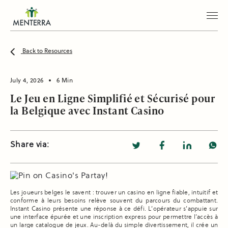
Back to Resources
July 4, 2026
6 Min
Le Jeu en Ligne Simplifié et Sécurisé pour
la Belgique avec Instant Casino
Share via:
Les joueurs belges le savent : trouver un casino en ligne fiable, intuitif et
conforme à leurs besoins relève souvent du parcours du combattant.
Instant Casino présente une réponse à ce défi. L’opérateur s’appuie sur
une interface épurée et une inscription express pour permettre l’accès à
un large catalogue de jeux. Au-delà du simple divertissement, il crée un