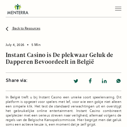
Back to Resources
July 4, 2026
5 Min
Instant Casino is De plek waar Geluk de
Dapperen Bevoordeelt in België
Share via:
In België treft u bij Instant Casino een unieke soort speelervaring. Dit
platform is opgezet voor spelers met lef, voor wie een gokje niet alleen
een simpele klik. Het test de standaard verwachtingen uit en overstijgt
het gebruikelijke online entertainment. Instant Casino combineert
spelplezier met een serieus streven naar veiligheid, allemaal volgens de
regels van de Belgische Kansspelcommissie. Hier begrijpt men dat geluk
soms een actieve keuze is, een moment dat je zelf grijpt.