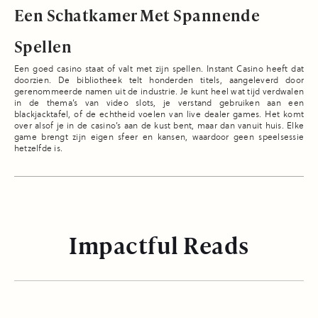
Een Schatkamer Met Spannende
Spellen
Een goed casino staat of valt met zijn spellen. Instant Casino heeft dat
doorzien. De bibliotheek telt honderden titels, aangeleverd door
gerenommeerde namen uit de industrie. Je kunt heel wat tijd verdwalen
in de thema’s van video slots, je verstand gebruiken aan een
blackjacktafel, of de echtheid voelen van live dealer games. Het komt
over alsof je in de casino’s aan de kust bent, maar dan vanuit huis. Elke
game brengt zijn eigen sfeer en kansen, waardoor geen speelsessie
hetzelfde is.
Impactful Reads