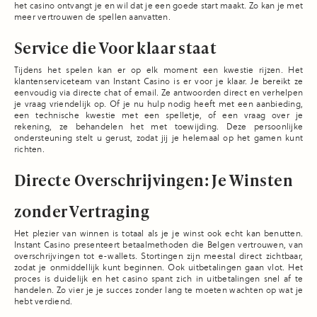
het casino ontvangt je en wil dat je een goede start maakt. Zo kan je met
meer vertrouwen de spellen aanvatten.
Service die Voor klaar staat
Tijdens het spelen kan er op elk moment een kwestie rijzen. Het
klantenserviceteam van Instant Casino is er voor je klaar. Je bereikt ze
eenvoudig via directe chat of email. Ze antwoorden direct en verhelpen
je vraag vriendelijk op. Of je nu hulp nodig heeft met een aanbieding,
een technische kwestie met een spelletje, of een vraag over je
rekening, ze behandelen het met toewijding. Deze persoonlijke
ondersteuning stelt u gerust, zodat jij je helemaal op het gamen kunt
richten.
Directe Overschrijvingen: Je Winsten
zonder Vertraging
Het plezier van winnen is totaal als je je winst ook echt kan benutten.
Instant Casino presenteert betaalmethoden die Belgen vertrouwen, van
overschrijvingen tot e-wallets. Stortingen zijn meestal direct zichtbaar,
zodat je onmiddellijk kunt beginnen. Ook uitbetalingen gaan vlot. Het
proces is duidelijk en het casino spant zich in uitbetalingen snel af te
handelen. Zo vier je je succes zonder lang te moeten wachten op wat je
hebt verdiend.