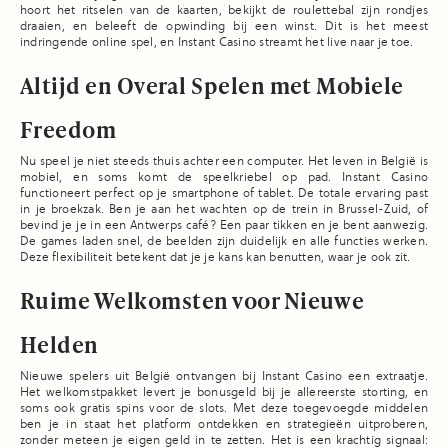
hoort het ritselen van de kaarten, bekijkt de roulettebal zijn rondjes
draaien, en beleeft de opwinding bij een winst. Dit is het meest
indringende online spel, en Instant Casino streamt het live naar je toe.
Altijd en Overal Spelen met Mobiele
Freedom
Nu speel je niet steeds thuis achter een computer. Het leven in België is
mobiel, en soms komt de speelkriebel op pad. Instant Casino
functioneert perfect op je smartphone of tablet. De totale ervaring past
in je broekzak. Ben je aan het wachten op de trein in Brussel-Zuid, of
bevind je je in een Antwerps café? Een paar tikken en je bent aanwezig.
De games laden snel, de beelden zijn duidelijk en alle functies werken.
Deze flexibiliteit betekent dat je je kans kan benutten, waar je ook zit.
Ruime Welkomsten voor Nieuwe
Helden
Nieuwe spelers uit België ontvangen bij Instant Casino een extraatje.
Het welkomstpakket levert je bonusgeld bij je allereerste storting, en
soms ook gratis spins voor de slots. Met deze toegevoegde middelen
ben je in staat het platform ontdekken en strategieën uitproberen,
zonder meteen je eigen geld in te zetten. Het is een krachtig signaal: