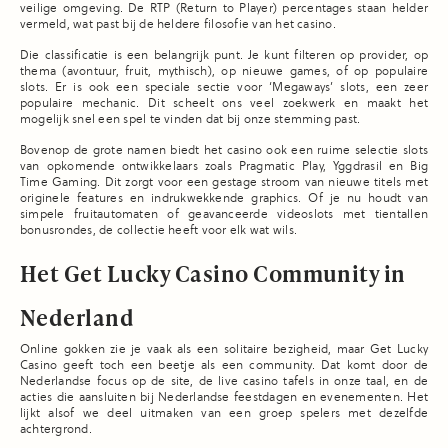
veilige omgeving. De RTP (Return to Player) percentages staan helder
vermeld, wat past bij de heldere filosofie van het casino.
Die classificatie is een belangrijk punt. Je kunt filteren op provider, op
thema (avontuur, fruit, mythisch), op nieuwe games, of op populaire
slots. Er is ook een speciale sectie voor ‘Megaways’ slots, een zeer
populaire mechanic. Dit scheelt ons veel zoekwerk en maakt het
mogelijk snel een spel te vinden dat bij onze stemming past.
Bovenop de grote namen biedt het casino ook een ruime selectie slots
van opkomende ontwikkelaars zoals Pragmatic Play, Yggdrasil en Big
Time Gaming. Dit zorgt voor een gestage stroom van nieuwe titels met
originele features en indrukwekkende graphics. Of je nu houdt van
simpele fruitautomaten of geavanceerde videoslots met tientallen
bonusrondes, de collectie heeft voor elk wat wils.
Het Get Lucky Casino Community in
Nederland
Online gokken zie je vaak als een solitaire bezigheid, maar Get Lucky
Casino geeft toch een beetje als een community. Dat komt door de
Nederlandse focus op de site, de live casino tafels in onze taal, en de
acties die aansluiten bij Nederlandse feestdagen en evenementen. Het
lijkt alsof we deel uitmaken van een groep spelers met dezelfde
achtergrond.