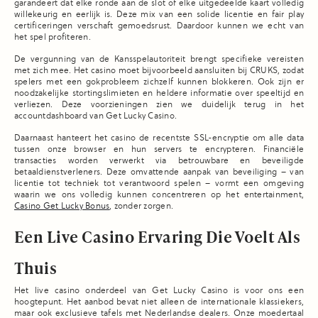
garandeert dat elke ronde aan de slot of elke uitgedeelde kaart volledig
willekeurig en eerlijk is. Deze mix van een solide licentie en fair play
certificeringen verschaft gemoedsrust. Daardoor kunnen we echt van
het spel profiteren.
De vergunning van de Kansspelautoriteit brengt specifieke vereisten
met zich mee. Het casino moet bijvoorbeeld aansluiten bij CRUKS, zodat
spelers met een gokprobleem zichzelf kunnen blokkeren. Ook zijn er
noodzakelijke stortingslimieten en heldere informatie over speeltijd en
verliezen. Deze voorzieningen zien we duidelijk terug in het
accountdashboard van Get Lucky Casino.
Daarnaast hanteert het casino de recentste SSL-encryptie om alle data
tussen onze browser en hun servers te encrypteren. Financiële
transacties worden verwerkt via betrouwbare en beveiligde
betaaldienstverleners. Deze omvattende aanpak van beveiliging – van
licentie tot techniek tot verantwoord spelen – vormt een omgeving
waarin we ons volledig kunnen concentreren op het entertainment,
Casino Get Lucky Bonus
, zonder zorgen.
Een Live Casino Ervaring Die Voelt Als
Thuis
Het live casino onderdeel van Get Lucky Casino is voor ons een
hoogtepunt. Het aanbod bevat niet alleen de internationale klassiekers,
maar ook exclusieve tafels met Nederlandse dealers. Onze moedertaal