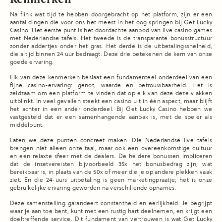
Kenmerken
Na flink wat tijd te hebben doorgebracht op het platform, zijn er een
aantal dingen die voor ons het meest in het oog springen bij Get Lucky
Casino. Het eerste punt is het doordachte aanbod van live casino games
met Nederlandse tafels. Het tweede is de transparante bonusstructuur
zonder addertjes onder het gras. Het derde is de uitbetalingssnelheid,
die altijd binnen 24 uur bedraagt. Deze drie betekenen de kern van onze
goede ervaring.
Elk van deze kenmerken beslaat een fundamenteel onderdeel van een
fijne casino-ervaring: genot, waarde en betrouwbaarheid. Het is
zeldzaam om een platform te vinden dat op elk van deze deze vlakken
uitblinkt. In veel gevallen steekt een casino uit in één aspect, maar blijft
het achter in een ander onderdeel. Bij Get Lucky Casino hebben we
vastgesteld dat er een samenhangende aanpak is, met de speler als
middelpunt.
Laten we deze punten concreet maken. Die Nederlandse live tafels
brengen niet alleen onze taal, maar ook een overeenkomstige cultuur
en een relaxte sfeer met de dealers. De heldere bonussen impliceren
dat de inzetvereisten bijvoorbeeld 35x het bonusbedrag zijn, wat
bereikbaar is, in plaats van de 50x of meer die je op andere plekken vaak
ziet. En die 24-uurs uitbetaling is geen marketingpraatje; het is onze
gebruikelijke ervaring geworden na verschillende opnames.
Deze samenstelling garandeert constantheid en eerlijkheid. Je begrijpt
waar je aan toe bent, kunt met een rustig hart deelnemen, en krijgt een
doeltreffende service. Dit fundament van vertrouwen is wat Get Lucky