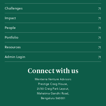
Challenges
Impact
People
Portfolio
Resources
Admin Login
Connect with us
Menterra Venture Advisors
Prestige Craig House,
21/30 Craig Park Layout,
Mahatma Gandhi Road,
Bengaluru 560001