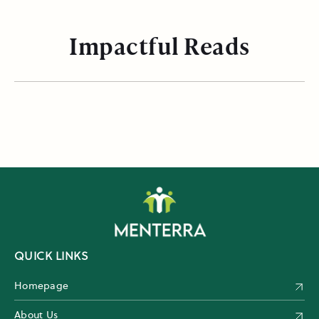
Impactful Reads
QUICK LINKS
Homepage
About Us