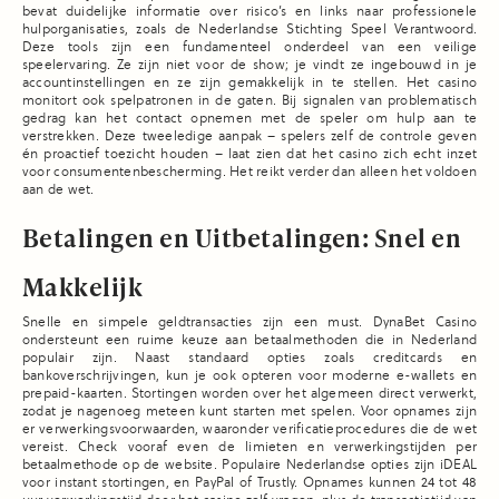
bevat duidelijke informatie over risico’s en links naar professionele
hulporganisaties, zoals de Nederlandse Stichting Speel Verantwoord.
Deze tools zijn een fundamenteel onderdeel van een veilige
speelervaring. Ze zijn niet voor de show; je vindt ze ingebouwd in je
accountinstellingen en ze zijn gemakkelijk in te stellen. Het casino
monitort ook spelpatronen in de gaten. Bij signalen van problematisch
gedrag kan het contact opnemen met de speler om hulp aan te
verstrekken. Deze tweeledige aanpak – spelers zelf de controle geven
én proactief toezicht houden – laat zien dat het casino zich echt inzet
voor consumentenbescherming. Het reikt verder dan alleen het voldoen
aan de wet.
Betalingen en Uitbetalingen: Snel en
Makkelijk
Snelle en simpele geldtransacties zijn een must. DynaBet Casino
ondersteunt een ruime keuze aan betaalmethoden die in Nederland
populair zijn. Naast standaard opties zoals creditcards en
bankoverschrijvingen, kun je ook opteren voor moderne e-wallets en
prepaid-kaarten. Stortingen worden over het algemeen direct verwerkt,
zodat je nagenoeg meteen kunt starten met spelen. Voor opnames zijn
er verwerkingsvoorwaarden, waaronder verificatieprocedures die de wet
vereist. Check vooraf even de limieten en verwerkingstijden per
betaalmethode op de website. Populaire Nederlandse opties zijn iDEAL
voor instant stortingen, en PayPal of Trustly. Opnames kunnen 24 tot 48