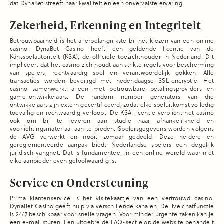
dat DynaBet streeft naar kwaliteit en een onvervalste ervaring.
Zekerheid, Erkenning en Integriteit
Betrouwbaarheid is het allerbelangrijkste bij het kiezen van een online
casino. DynaBet Casino heeft een geldende licentie van de
Kansspelautoriteit (KSA), de officiële toezichthouder in Nederland. Dit
impliceert dat het casino zich houdt aan strikte regels voor bescherming
van spelers, rechtvaardig spel en verantwoordelijk gokken. Alle
transacties worden beveiligd met hedendaagse SSL-encryptie. Het
casino samenwerkt alleen met betrouwbare betalingsproviders en
game-ontwikkelaars. De random number generators van die
ontwikkelaars zijn extern gecertificeerd, zodat elke speluitkomst volledig
toevallig en rechtvaardig verloopt. De KSA-licentie verplicht het casino
ook om bij te leveren aan studie naar afhankelijkheid en
voorlichtingsmateriaal aan te bieden. Spelersgegevens worden volgens
de AVG verwerkt en nooit zomaar gedeeld. Deze heldere en
gereglementeerde aanpak biedt Nederlandse spelers een degelijk
juridisch vangnet. Dat is fundamenteel in een online wereld waar niet
elke aanbieder even geloofwaardig is.
Service en Ondersteuning
Prima klantenservice is het visitekaartje van een vertrouwd casino.
DynaBet Casino geeft hulp via verschillende kanalen. De live chatfunctie
is 24/7 beschikbaar voor snelle vragen. Voor minder urgente zaken kan je
een e-mail sturen. Een uitgebreide FAQ-sectie op de website behandelt