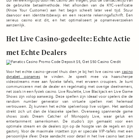
uur verwerkingstijd door het casino zelf vragen, plus de transactietijd van
de gebruikte betaalmethode. Het afronden van de KYC-verificatie
(Know Your Customer) aan het begin scheelt later veel tijd. Stuur
daarvoor een identiteitsbewijs en een recente rekeningafschrift. Een
serieus casino eist dit, en het optimaliseert je opnameverzoeken
aanzienlijk.
Het Live Casino-gedeelte: Echte Actie
met Echte Dealers
Voor het echte casino-gevoel thuis dien je bij het live casino van
casino
dynabet opnames
te vinden. Je speelt mee via haarscherpe
videostreams mee aan fysieke tafels, met ervaren croupiers. Je kunt
communiceren met de dealer en regelmatig met overige deelnemers,
net zoals in een fysiek casino. Live Roulette, Live Blackjack en Live Game
Shows zijn volop aanwezig. Deze spellen zijn ideaal voor spelers die de
random number generator van virtuele spellen niet helemaal
vertrouwen. Zij kunnen het echte spelverloop live volgen. Het aanbod
strekt zich uit dan de klassieke spellen. Overweeg spannende game
shows zoals Dream Catcher of Monopoly Live, waar geluk en
entertainment samenkomen. De studio’s zijn gemaakt voor een
optimale stream en de dealers zijn op de hoogte van de regels en zijn
gastvrij. Voor de maximale inzetten zijn er speciale VIP-tafels met een
persoonlijke sfeer. Deze aandacht voor detail in het live casino laat zien