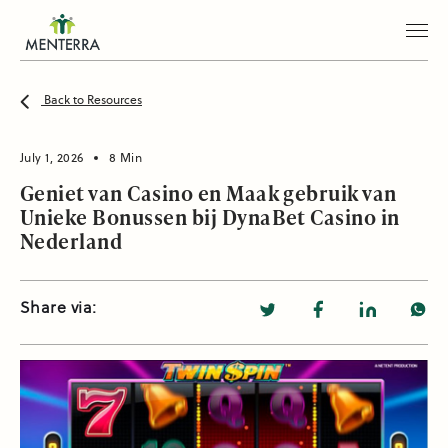
Back to Resources
July 1, 2026
8 Min
Geniet van Casino en Maak gebruik van
Unieke Bonussen bij DynaBet Casino in
Nederland
Share via: