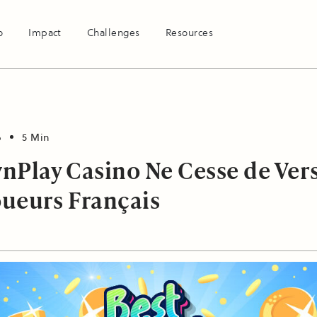
o
Impact
Challenges
Resources
6
5 Min
nPlay Casino Ne Cesse de Ver
oueurs Français