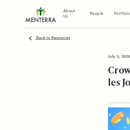
About
People
Portfoli
Us
Back to Resources
July 3, 202
Crow
les J