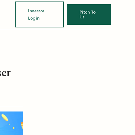
Investor
Pitch To
Us
Login
ser