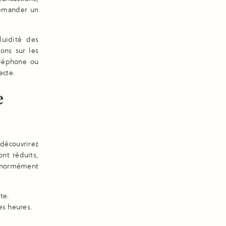
demander un
luidité des
ions sur les
téléphone ou
ecte.
e
découvrirez
nt réduits,
 énormément
te.
es heures.