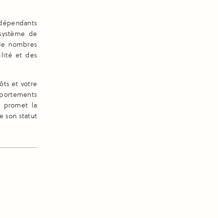
ndépendants
 système de
 de nombres
lité et des
ôts et votre
mportements
o promet la
e son statut