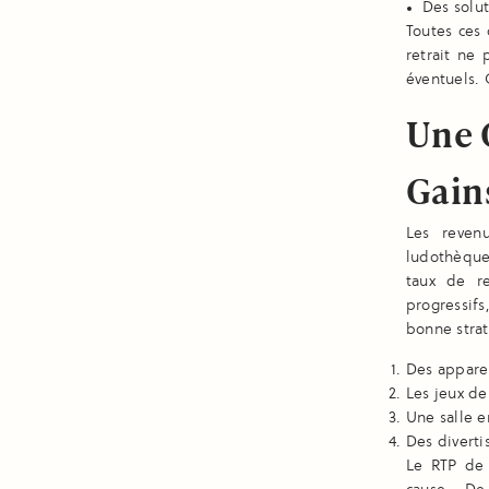
Des solut
Toutes ces
retrait ne 
éventuels. 
Une 
Gain
Les reven
ludothèque.
taux de re
progressif
bonne strat
Des appare
Les jeux de
Une salle e
Des diverti
Le RTP de 