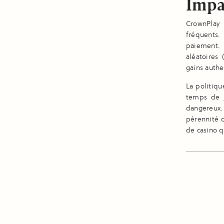
Impa
CrownPlay 
fréquents.
paiement. 
aléatoires
gains authe
La politiqu
temps de j
dangereux.
pérennité d
de casino q