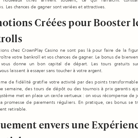
 nouveaux titres arrivent souvent, ce qui rafraîchit const
s. Les chances de gagner sont variées et attractives.
otions Créées pour Booster l
rolls
ions chez CrownPlay Casino ne sont pas là pour faire de la figura
croître votre bankroll et vos chances de gagner. Le bonus de bienve
 vous donne un bon capital de départ. Les tours gratuits su
vous laissent à essayer sans toucher à votre argent.
e de fidélité gratifie votre activité par des points transformabl
e semaine, des tours de dépôt ou des tournois à prix garantis aj
système met en place un cercle vertueux : on vous récompense de j
 la promesse de paiements réguliers. En pratique, ces bonus se t
ent retirable.
uement envers une Expérien