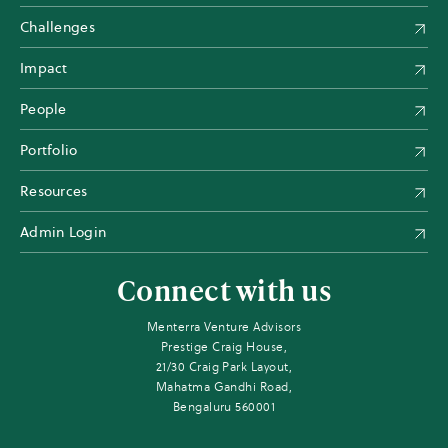
Challenges
Impact
People
Portfolio
Resources
Admin Login
Connect with us
Menterra Venture Advisors
Prestige Craig House,
21/30 Craig Park Layout,
Mahatma Gandhi Road,
Bengaluru 560001