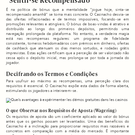
“Sentir-se Recompensado”
É na política de bónus que a mentalidade “jogue hoje, sinta-se
recompensado amanhã” se torna mais concreta. O Casinacho desvia-se
das ofertas inflacionadas e de termos impossíveis, focando-se em
promoções relevantes e atingíveis. O bónus de boas-vindas é atrativo e
distribuído ao longo dos primeiros depósitos, permitindo uma
navegação prolongada da plataforma. No entanto, a verdadeira magia
está nas recompensas regulares: um programa de fidelidade
consistente, torneios hebdomadários com prémios em dinheiro, ofertas
de cashback que atenuam os dias menos sortudos, e rodadas grátis
imprevistas. Estas ações certificam que a perceção de ser valorizado não
cessa após o depósito inicial, mas prolonga-se por toda a jornada do
jogador.
Decifrando os Termos e Condições
Para usufruir ao máximo as recompensas, uma perceção clara dos
requisitos é essencial. O Casinacho expõe esta dados de forma aberta,
estimulando os jogadores a inteirarem-se.
O que Observar nos Requisitos de Aposta (Wagering)
Os requisitos de aposta são um coeficiente aplicado ao valor do bónus
antes que os ganhos possam ser levantados. Uma das benefícios do
Casinacho é a inclinação para proporcionar requisitos mais razoáveis e
concretos em comparação com a média do mercado. É importante