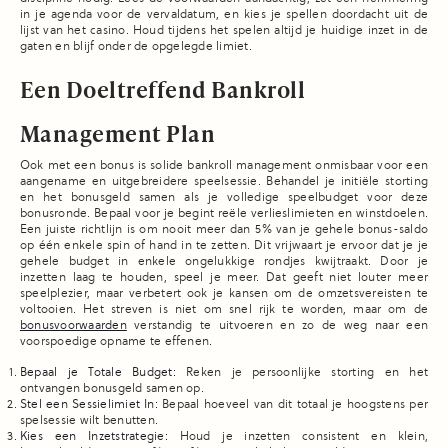
in je agenda voor de vervaldatum, en kies je spellen doordacht uit de
lijst van het casino. Houd tijdens het spelen altijd je huidige inzet in de
gaten en blijf onder de opgelegde limiet.
Een Doeltreffend Bankroll
Management Plan
Ook met een bonus is solide bankroll management onmisbaar voor een
aangename en uitgebreidere speelsessie. Behandel je initiële storting
en het bonusgeld samen als je volledige speelbudget voor deze
bonusronde. Bepaal voor je begint reële verlieslimieten en winstdoelen.
Een juiste richtlijn is om nooit meer dan 5% van je gehele bonus-saldo
op één enkele spin of hand in te zetten. Dit vrijwaart je ervoor dat je je
gehele budget in enkele ongelukkige rondjes kwijtraakt. Door je
inzetten laag te houden, speel je meer. Dat geeft niet louter meer
speelplezier, maar verbetert ook je kansen om de omzetsvereisten te
voltooien. Het streven is niet om snel rijk te worden, maar om de
bonusvoorwaarden
verstandig te uitvoeren en zo de weg naar een
voorspoedige opname te effenen.
Bepaal je Totale Budget:
Reken je persoonlijke storting en het
ontvangen bonusgeld samen op.
Stel een Sessielimiet In:
Bepaal hoeveel van dit totaal je hoogstens per
spelsessie wilt benutten.
Kies een Inzetstrategie:
Houd je inzetten consistent en klein,