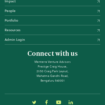
Impact
People
Portfolio
Resources
Admin Login
Connect with us
Menterra Venture Advisors
Prestige Craig House,
21/30 Craig Park Layout,
Mahatma Gandhi Road,
Bengaluru 560001