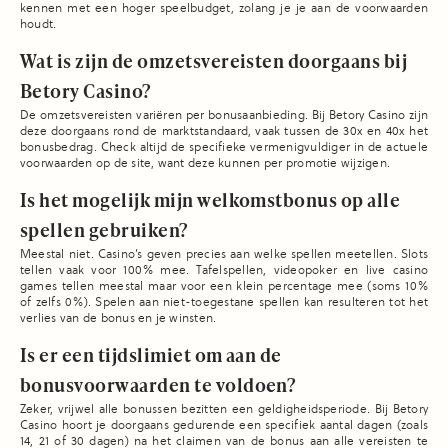
kennen met een hoger speelbudget, zolang je je aan de voorwaarden
houdt.
Wat is zijn de omzetsvereisten doorgaans bij
Betory Casino?
De omzetsvereisten variëren per bonusaanbieding. Bij Betory Casino zijn
deze doorgaans rond de marktstandaard, vaak tussen de 30x en 40x het
bonusbedrag. Check altijd de specifieke vermenigvuldiger in de actuele
voorwaarden op de site, want deze kunnen per promotie wijzigen.
Is het mogelijk mijn welkomstbonus op alle
spellen gebruiken?
Meestal niet. Casino’s geven precies aan welke spellen meetellen. Slots
tellen vaak voor 100% mee. Tafelspellen, videopoker en live casino
games tellen meestal maar voor een klein percentage mee (soms 10%
of zelfs 0%). Spelen aan niet-toegestane spellen kan resulteren tot het
verlies van de bonus en je winsten.
Is er een tijdslimiet om aan de
bonusvoorwaarden te voldoen?
Zeker, vrijwel alle bonussen bezitten een geldigheidsperiode. Bij Betory
Casino hoort je doorgaans gedurende een specifiek aantal dagen (zoals
14, 21 of 30 dagen) na het claimen van de bonus aan alle vereisten te