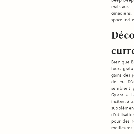
Beep Beep 
mais aussi 
canadiens,
space inclu
Décou
curr
Bien que B
tours grat
gains des 
de jeu. D’a
semblent p
Quest ». L
incitant à 
supplémenta
d’utilisati
pour des r
meilleures