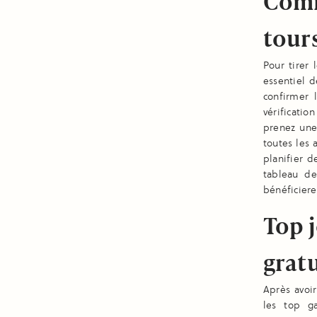
Comm
tours
Pour tirer 
essentiel 
confirmer 
vérificati
prenez une
toutes les 
planifier d
tableau de
bénéficiere
Top j
gratu
Après avoir
les top g