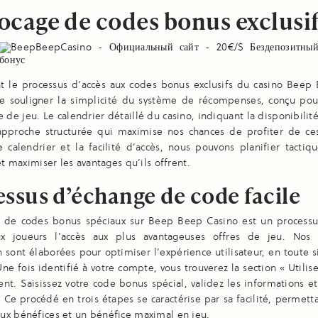
ocage de codes bonus exclusi
t le processus d’accès aux codes bonus exclusifs du casino Beep 
de souligner la simplicité du système de récompenses, conçu pou
e de jeu. Le calendrier détaillé du casino, indiquant la disponibilit
approche structurée qui maximise nos chances de profiter de ces
e calendrier et la facilité d’accès, nous pouvons planifier tacti
 et maximiser les avantages qu’ils offrent.
ssus d’échange de code facile
n de codes bonus spéciaux sur Beep Beep Casino est un processus
ux joueurs l’accès aux plus avantageuses offres de jeu. Nos i
on sont élaborées pour optimiser l’expérience utilisateur, en toute s
 Une fois identifié à votre compte, vous trouverez la section « Utilis
nt. Saisissez votre code bonus spécial, validez les informations et
». Ce procédé en trois étapes se caractérise par sa facilité, permett
ux bénéfices et un bénéfice maximal en jeu.