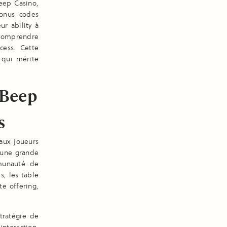
eep Casino,
onus codes
ur ability à
 comprendre
cess. Cette
 qui mérite
 Beep
s
aux joueurs
e une grande
munauté de
s, les table
e offering,
tratégie de