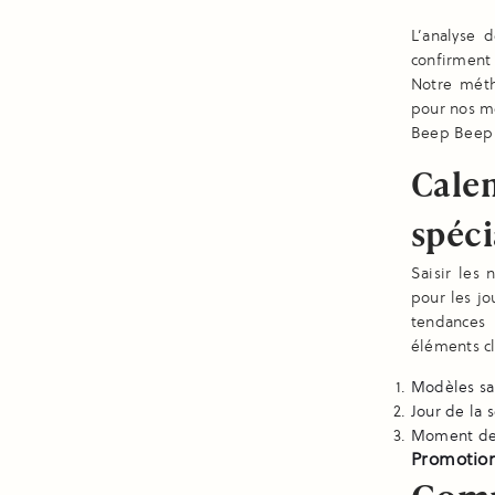
L’analyse 
confirment 
Notre méth
pour nos m
Beep Beep 
Calen
spéc
Saisir les
pour les jo
tendances 
éléments cl
Modèles sa
Jour de la
Moment de 
Promotion