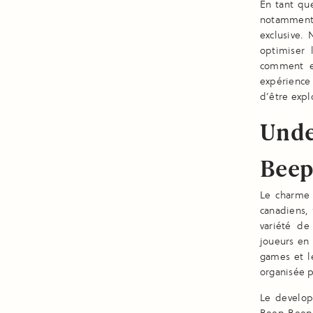
En tant qu
notamment
exclusive. 
optimiser 
comment en
expérience
d’être expl
Unde
Beep
Le charme 
canadiens, 
variété d
joueurs en 
games et l
organisée p
Le develop