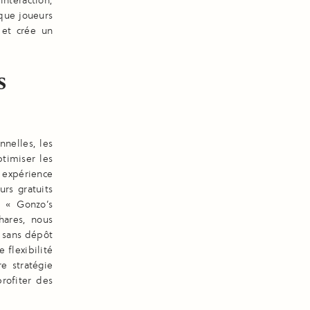
nteraction,
 que joueurs
 et crée un
s
nelles, les
timiser les
 expérience
urs gratuits
t « Gonzo’s
hares, nous
s sans dépôt
 flexibilité
re stratégie
rofiter des