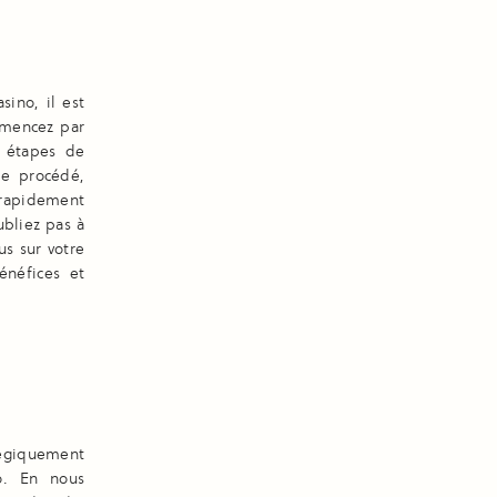
sino, il est
mmencez par
s étapes de
le procédé,
 rapidement
ubliez pas à
us sur votre
énéfices et
atégiquement
o. En nous