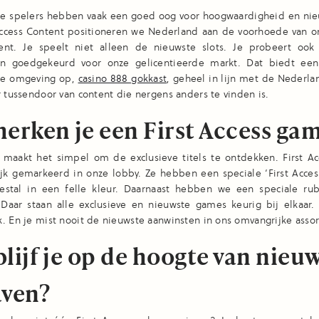
e spelers hebben vaak een goed oog voor hoogwaardigheid en ni
Access Content positioneren we Nederland aan de voorhoede van on
ent. Je speelt niet alleen de nieuwste slots. Je probeert oo
ijn goedgekeurd voor onze gelicentieerde markt. Dat biedt een
re omgeving op,
casino 888 gokkast
, geheel in lijn met de Nederla
r tussendoor van content die nergens anders te vinden is.
herken je een First Access ga
 maakt het simpel om de exclusieve titels te ontdekken. First A
ijk gemarkeerd in onze lobby. Ze hebben een speciale ‘First Acce
eestal in een felle kleur. Daarnaast hebben we een speciale rub
Daar staan alle exclusieve en nieuwste games keurig bij elkaar. 
. En je mist nooit de nieuwste aanwinsten in ons omvangrijke asso
lijf je op de hoogte van nieu
aven?