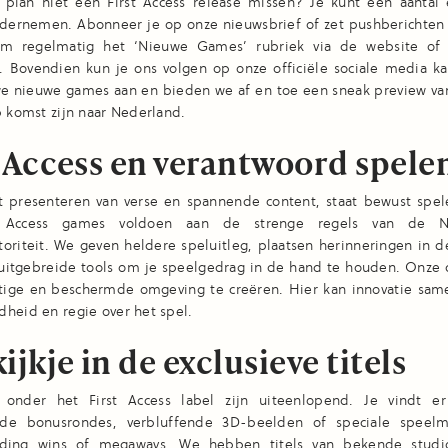
 plan niet één First Access release missen? Je kunt een aantal
dernemen. Abonneer je op onze nieuwsbrief of zet pushberichten 
om regelmatig het ‘Nieuwe Games’ rubriek via de website of
. Bovendien kun je ons volgen op onze officiële sociale media ka
e nieuwe games aan en bieden we af en toe een sneak preview van
p komst zijn naar Nederland.
t Access en verantwoord spele
t presenteren van verse en spannende content, staat bewust spele
t Access games voldoen aan de strenge regels van de N
oriteit. We geven heldere speluitleg, plaatsen herinneringen in 
uitgebreide tools om je speelgedrag in de hand te houden. Onze d
ttige en beschermde omgeving te creëren. Hier kan innovatie sa
heid en regie over het spel.
ijkje in de exclusieve titels
onder het First Access label zijn uiteenlopend. Je vindt er
nde bonusrondes, verbluffende 3D-beelden of speciale speelm
cading wins of megaways. We hebben titels van bekende studi