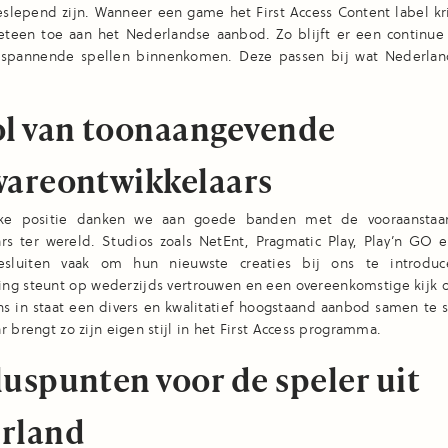
eslepend zijn. Wanneer een game het First Access Content label kr
een toe aan het Nederlandse aanbod. Zo blijft er een continue
spannende spellen binnenkomen. Deze passen bij wat Nederlan
ol van toonaangevende
wareontwikkelaars
ke positie danken we aan goede banden met de vooraansta
ars ter wereld. Studios zoals NetEnt, Pragmatic Play, Play’n GO 
sluiten vaak om hun nieuwste creaties bij ons te introduc
ng steunt op wederzijds vertrouwen en een overeenkomstige kijk op
ns in staat een divers en kwalitatief hoogstaand aanbod samen te s
r brengt zo zijn eigen stijl in het First Access programma.
luspunten voor de speler uit
rland