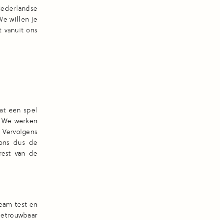
 Nederlandse
We willen je
t vanuit ons
dat een spel
. We werken
 Vervolgens
 ons dus de
rest van de
team test en
 betrouwbaar