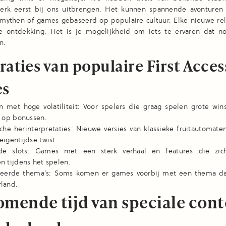
erk eerst bij ons uitbrengen. Het kunnen spannende avonturen z
mythen of games gebaseerd op populaire cultuur. Elke nieuwe rel
e ontdekking. Het is je mogelijkheid om iets te ervaren dat 
n.
traties van populaire First Acces
es
n met hoge volatiliteit: Voor spelers die graag spelen grote win
t op bonussen.
sche herinterpretaties: Nieuwe versies van klassieke fruitautomat
igentijdse twist.
nde slots: Games met een sterk verhaal en features die zic
n tijdens het spelen.
seerde thema’s: Soms komen er games voorbij met een thema dat
land.
omende tijd van speciale con