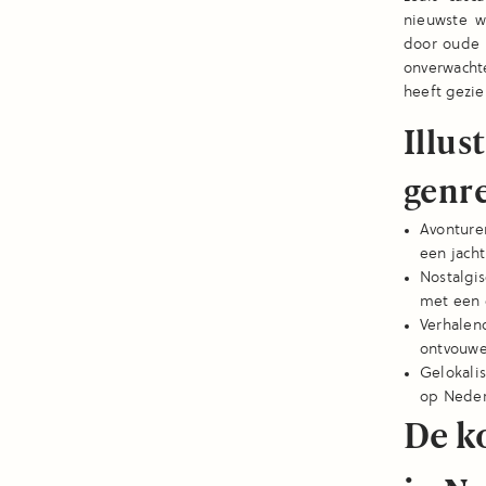
nieuwste w
door oude 
onverwacht
heeft gezie
Illus
genr
Avonture
een jach
Nostalgi
met een e
Verhale
ontvouwe
Gelokali
op Neder
De k