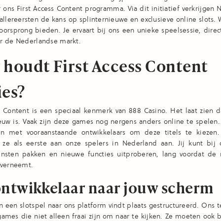
r ons First Access Content programma. Via dit initiatief verkrijgen
 allereersten de kans op splinternieuwe en exclusieve online slots. 
oorsprong bieden. Je ervaart bij ons een unieke speelsessie, direc
r de Nederlandse markt.
 houdt First Access Content
ies?
s Content is een speciaal kenmerk van 888 Casino. Het laat zien 
ieuw is. Vaak zijn deze games nog nergens anders online te spelen
 met vooraanstaande ontwikkelaars om deze titels te kiezen.
ze als eerste aan onze spelers in Nederland aan. Jij kunt bij
insten pakken en nieuwe functies uitproberen, lang voordat de 
 verneemt.
ontwikkelaar naar jouw scherm
n een slotspel naar ons platform vindt plaats gestructureerd. Ons 
games die niet alleen fraai zijn om naar te kijken. Ze moeten ook