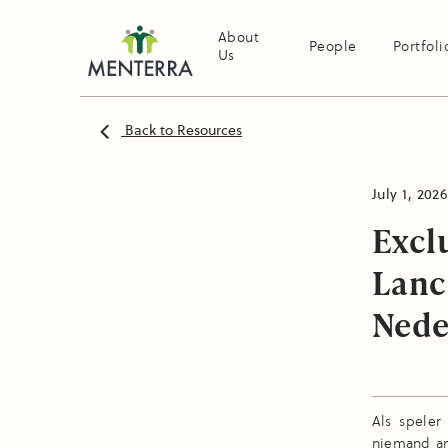
About
People
Portfoli
Us
Back to Resources
July 1, 2026
Excl
Lanc
Nede
Als speler
niemand an