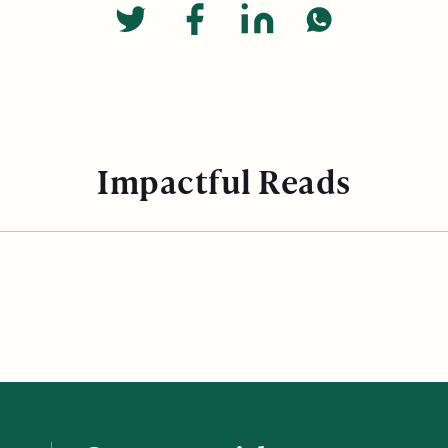
Impactful Reads