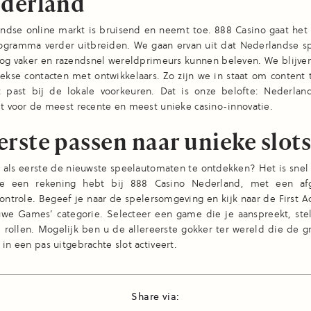
ederland
ndse online markt is bruisend en neemt toe. 888 Casino gaat het F
ogramma verder uitbreiden. We gaan ervan uit dat Nederlandse sp
og vaker en razendsnel wereldprimeurs kunnen beleven. We blijven
eekse contacten met ontwikkelaars. Zo zijn we in staat om content 
t past bij de lokale voorkeuren. Dat is onze belofte: Nederland
it voor de meest recente en meest unieke casino-innovatie.
erste passen naar unieke slot
als eerste de nieuwste speelautomaten te ontdekken? Het is snel v
je een rekening hebt bij 888 Casino Nederland, met een af
controle. Begeef je naar de spelersomgeving en kijk naar de First 
uwe Games’ categorie. Selecteer een game die je aanspreekt, stel 
 rollen. Mogelijk ben u de allereerste gokker ter wereld die de gr
 in een pas uitgebrachte slot activeert.
Share via: