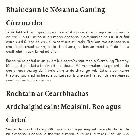
Bhaineann le Nósanna Gaming
Cúramacha
Tá sé tábhachtach gaming a dhéanamh go cúramach, agus aithníonn tú
go bhfuil 500 Casino ar an meon chéanna. Soláthraíonn sé uirlisí ar fáil
chun cuidiú leat do chuid imeartha a stiúradh. Tig leat teorainneacha a
chur le do chaitheamh, le do chuid ama, nó leis an méid is féidir leat a
chailliúint in aon lá, mí nó bliain.
Bíonn naisc ar fáil ar an suíomh d’eagraíochtaí mar le Gambling Therapy.
Molaimid duit iad a thabhairt faoi deara. Má mhothaíonn tú go bhfuil do
chuid imeartha ag dul i bhfeidhm ar do shaol go míshásta, is acmhainn
thábhachtach iad na heagraíochtaí seo. Is gné riachtanach den eispéireas
gaming iomlán í an aire seo.
Rochtain ar Cearrbhachas
Ardchaighdeáin: Meaisíní, Beo agus
Cártaí
Seo an liosta cluichí ag 500 Casino mór agus éagsúil. Tá an liosta lán de
na slotanna is déanaí ó fhorbróirí móra, cuid acu le téacs Gaeilge. Go