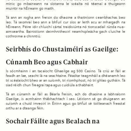
minic go mbaineann na slotanna le scéalta nó téamaí a thuigeann
muintir na hÉireann go maith.
Tá ann an rogha ann freisin do dhaoine a thaitníonn cearrbhachas beo
leo. Tá seomraí beo ann a bhfuil cur síos ar leith acu ar mhargadh na
hÉireann. Péire idir chluichí cártaí traidisiúnta nó tionscadail rúnda nua-
aimseartha. Bainistíonn deimhnitheoirí neamhspleácha gach cluiche le
cothroime a chinntiú.
Seirbhís do Chustaiméirí as Gaeilge:
Cúnamh Beo agus Cabhair
Is sócmhainn í an tacaíocht Ghaeilge ag 500 Casino. Tá criú ar fáil ar
feadh an lae, seacht lá na seachtaine. Féadtar teagmháil a dhéanamh leo
trí scéalaíocht bheo ar an suíomh, trí ríomhphost, nó trí ghlao gutháin. Tá
siad réidh chun freagraí tapa agus cuidiúla a thabhairt.
Tá an cúnamh ar fáil as Béarla freisin, ach do dhaoine a labhraíonn
Gaeilge, is acmhainn thábhachtach í seo. Léiríonn sé go dtuigeann an
suíomh a chuid imreoirí in Éirinn agus go bhfuil sé toilteanach freastal
orthu ar a dteanga féin.
Sochair Fáilte agus Bealach na