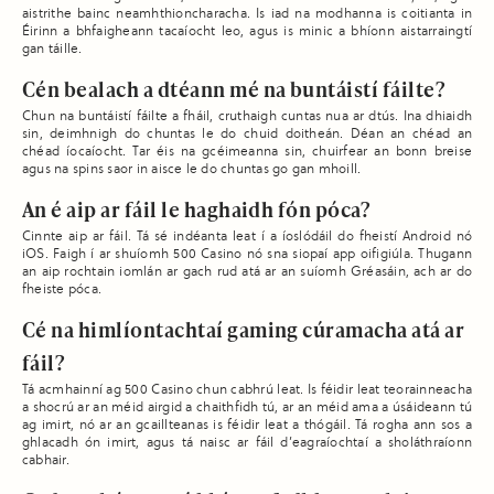
aistrithe bainc neamhthioncharacha. Is iad na modhanna is coitianta in
Éirinn a bhfaigheann tacaíocht leo, agus is minic a bhíonn aistarraingtí
gan táille.
Cén bealach a dtéann mé na buntáistí fáilte?
Chun na buntáistí fáilte a fháil, cruthaigh cuntas nua ar dtús. Ina dhiaidh
sin, deimhnigh do chuntas le do chuid doitheán. Déan an chéad an
chéad íocaíocht. Tar éis na gcéimeanna sin, chuirfear an bonn breise
agus na spins saor in aisce le do chuntas go gan mhoill.
An é aip ar fáil le haghaidh fón póca?
Cinnte aip ar fáil. Tá sé indéanta leat í a íoslódáil do fheistí Android nó
iOS. Faigh í ar shuíomh 500 Casino nó sna siopaí app oifigiúla. Thugann
an aip rochtain iomlán ar gach rud atá ar an suíomh Gréasáin, ach ar do
fheiste póca.
Cé na himlíontachtaí gaming cúramacha atá ar
fáil?
Tá acmhainní ag 500 Casino chun cabhrú leat. Is féidir leat teorainneacha
a shocrú ar an méid airgid a chaithfidh tú, ar an méid ama a úsáideann tú
ag imirt, nó ar an gcaillteanas is féidir leat a thógáil. Tá rogha ann sos a
ghlacadh ón imirt, agus tá naisc ar fáil d’eagraíochtaí a sholáthraíonn
cabhair.