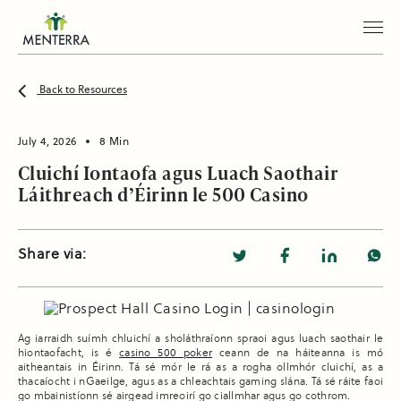
Back to Resources
July 4, 2026
8 Min
Cluichí Iontaofa agus Luach Saothair
Láithreach d’Éirinn le 500 Casino
Share via:
Ag iarraidh suímh chluichí a sholáthraíonn spraoi agus luach saothair le
hiontaofacht, is é
casino 500 poker
ceann de na háiteanna is mó
aitheantais in Éirinn. Tá sé mór le rá as a rogha ollmhór cluichí, as a
thacaíocht i nGaeilge, agus as a chleachtais gaming slána. Tá sé ráite faoi
go mbainistíonn sé airgead imreoirí go ciallmhar agus go cothrom.