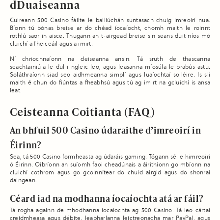
dDuaiseanna
Cuireann 500 Casino fáilte le bailiúchán suntasach chuig imreoirí nua.
Bíonn tú bónas breise ar do chéad íocaíocht, chomh maith le roinnt
rothlú saor in aisce. Thugann an t-airgead breise sin seans duit níos mó
cluichí a fheiceáil agus a imirt.
Ní chriochnaíonn na deiseanna ansin. Tá sruth de thascanna
seachtainiúla le dul i ngleic leo, agus leasanna míosúla le brabús astu.
Soláthraíonn siad seo aidhmeanna simplí agus luaíochtaí soiléire. Is slí
maith é chun do fiúntas a fheabhsú agus tú ag imirt na gcluichí is ansa
leat.
Ceisteanna Coitianta (FAQ)
An bhfuil 500 Casino údaraithe d’imreoirí in
Éirinn?
Sea, tá 500 Casino formheasta ag údaráis gaming. Tógann sé le himreoirí
ó Éirinn. Oibríonn an suíomh faoi cheadúnais a áirithíonn go mbíonn na
cluichí cothrom agus go gcoinnítear do chuid airgid agus do shonraí
daingean.
Céard iad na modhanna íocaíochta atá ar fáil?
Tá rogha againn de mhodhanna íocaíochta ag 500 Casino. Tá leo cártaí
creidmheasa agus débite, leabharlanna leictreonacha mar PayPal, agus