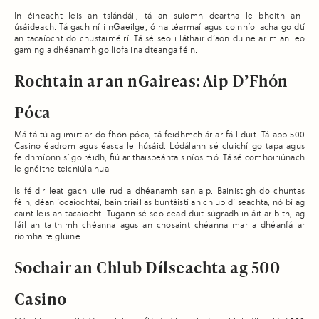
In éineacht leis an tslándáil, tá an suíomh deartha le bheith an-
úsáideach. Tá gach ní i nGaeilge, ó na téarmaí agus coinníollacha go dtí
an tacaíocht do chustaiméirí. Tá sé seo i láthair d’aon duine ar mian leo
gaming a dhéanamh go líofa ina dteanga féin.
Rochtain ar an nGaireas: Aip D’Fhón
Póca
Má tá tú ag imirt ar do fhón póca, tá feidhmchlár ar fáil duit. Tá app 500
Casino éadrom agus éasca le húsáid. Lódálann sé cluichí go tapa agus
feidhmíonn sí go réidh, fiú ar thaispeántais níos mó. Tá sé comhoiriúnach
le gnéithe teicniúla nua.
Is féidir leat gach uile rud a dhéanamh san aip. Bainistigh do chuntas
féin, déan íocaíochtaí, bain triail as buntáistí an chlub dílseachta, nó bí ag
caint leis an tacaíocht. Tugann sé seo cead duit súgradh in áit ar bith, ag
fáil an taitnimh chéanna agus an chosaint chéanna mar a dhéanfá ar
ríomhaire glúine.
Sochair an Chlub Dílseachta ag 500
Casino