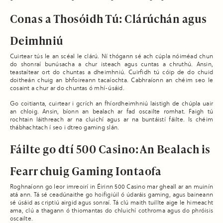
Conas a Thosóidh Tú: Clárúchán agus
Deimhniú
Cuirtear tús le an scéal le clárú. Ní thógann sé ach cúpla nóiméad chun
do shonraí bunúsacha a chur isteach agus cuntas a chruthú. Ansin,
teastaítear ort do chuntas a dheimhniú. Cuirfidh tú cóip de do chuid
doitheán chuig an bhfoireann tacaíochta. Cabhraíonn an chéim seo le
cosaint a chur ar do chuntas ó mhí-úsáid.
Go coitianta, cuirtear i gcrích an fhíordheimhniú laistigh de chúpla uair
an chloig. Ansin, bíonn an bealach ar fad oscailte romhat. Faigh tú
rochtain láithreach ar na cluichí agus ar na buntáistí fáilte. Is chéim
thábhachtach í seo i dtreo gaming slán.
Fáilte go dtí 500 Casino: An Bealach is
Fearr chuig Gaming Iontaofa
Roghnaíonn go leor imreoirí in Éirinn 500 Casino mar gheall ar an muinín
atá ann. Tá sé ceadúnaithe go hoifigiúil ó údaráis gaming, agus baineann
sé úsáid as criptiú airgid agus sonraí. Tá clú maith tuillte aige le himeacht
ama, clú a thagann ó thiomantas do chluichí cothroma agus do phróisis
oscailte.