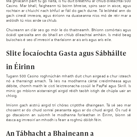
Má ghlacann páirt tú go rialta, is fiú duit breathnú ar chlub díleachtaí 500
Casino. Mar bhall, faigheann tú boinn bhreise, spins saor in aisce, agus
rochtain ar chluichí nach bhfuil ar fáil do gach duine. Tá leibhéal ann do
gach cineál imreora, agus éiríonn na duaiseanna níos mó de réir mar a
ardóidh tú níos airde sa chlub.
Chuireann an clár seo go mór le do thaitneamh. Bhíonn comórtais agus
ócáidí speisialta ann do bhaill an chlub díleachtaí amháin. Is méid beag
buíochais é seo d’imreoirí a tharlaíonn ar ais arís agus arís eile.
Slite Íocaíochta Gasta agus Sábháilte
in Éirinn
Tugann 500 Casino roghnúchán mhaith duit chun airgead a chur isteach
nó a tharraingt amach. Tá leis na modhanna cártaí creidmheasa agus
débite, chomh maith le cistí leictreonacha cosúil le PayPal agus Skrill. Is
minic go mbíonn aistarraingtí airgid réidh taobh istigh de chúpla uair an
chloig.
Imíonn gach aistriú airgid trí chóras criptithe dhaingean. Tá sé seo mar
chosaint ar do chuid sonraí pearsanta agus ar do chuid airgid. Ós rud é
go dtacaíonn an suíomh le modhanna forleathan in Éirinn, bíonn sé
éasca ag imreoirí an mhodh is fearr a roghnú dóibh féin.
An Tábhacht a Bhaineann a