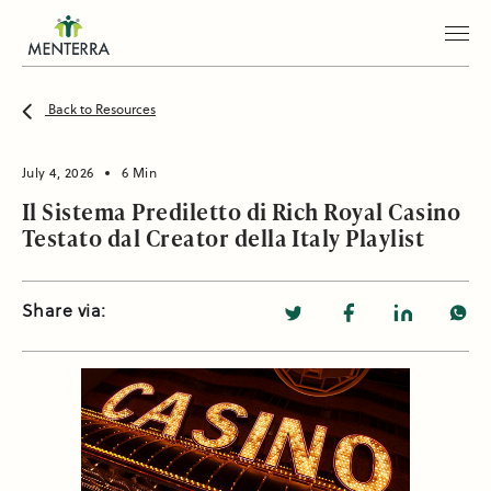
Back to Resources
July 4, 2026
6 Min
Il Sistema Prediletto di Rich Royal Casino
Testato dal Creator della Italy Playlist
Share via: