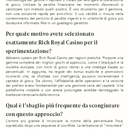
metodologia per gestire il capitale. È creato per allungare la tua sessione
di gioco, limitare le perdite finanziarie nei momenti sfavorevoli e
valorizzare con metodo quelli positivi. È uno strumento per il gestione,
non una soluzione rapida per arricchirsi. Il suo validità si misura nella
contenimento del pericolo di perdite ingenti e in un’attività di gioco più
duratura e informata. Mai in un guadagno garantito.
Per quale motivo avete selezionato
esattamente Rich Royal Casino per il
sperimentazione?
Abbiamo optato per Rich Royal Casino per ragioni pratiche. Propone una
gamma completa dei migliori giochi al approccio, come il blackjack e la
roulette europea, con limiti di gioco idonei a una strategia basata su
percentuali. In aggiunta, ha regole dei bonus esplicite e promozioni
ricorrenti che, se sfruttate con intelligenza, possono incrementare il
capitale di gioco. Da ultimo, l’affidabilità delle operazioni e la velocità
dei prelievi erano fondamentali per una gestione seria del capitale. Una
piattaforma instabile o con attese prolungate avrebbe danneggiato la
esattezza necessaria dalla tecnica.
Qual è l’sbaglio più frequente da scongiurare
con questo approccio?
L’errore più grande è rinunciare la norma della percentuale fissa,
soprattutto dopo una sequenza di sconfitte. La tentazione di “rimontare”