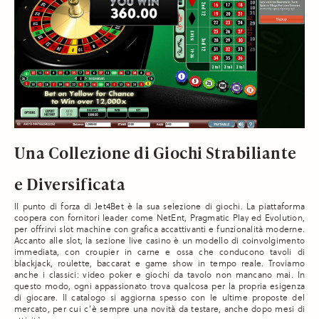
Una Collezione di Giochi Strabiliante
e Diversificata
Il punto di forza di Jet4Bet è la sua selezione di giochi. La piattaforma
coopera con fornitori leader come NetEnt, Pragmatic Play ed Evolution,
per offrirvi slot machine con grafica accattivanti e funzionalità moderne.
Accanto alle slot, la sezione live casino è un modello di coinvolgimento
immediata, con croupier in carne e ossa che conducono tavoli di
blackjack, roulette, baccarat e game show in tempo reale. Troviamo
anche i classici: video poker e giochi da tavolo non mancano mai. In
questo modo, ogni appassionato trova qualcosa per la propria esigenza
di giocare. Il catalogo si aggiorna spesso con le ultime proposte del
mercato, per cui c’è sempre una novità da testare, anche dopo mesi di