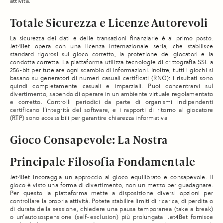
attività.
Totale Sicurezza e Licenze Autorevoli
La sicurezza dei dati e delle transazioni finanziarie è al primo posto.
Jet4Bet opera con una licenza internazionale seria, che stabilisce
standard rigorosi sul gioco corretto, la protezione dei giocatori e la
condotta corretta. La piattaforma utilizza tecnologie di crittografia SSL a
256-bit per tutelare ogni scambio di informazioni. Inoltre, tutti i giochi si
basano su generatori di numeri casuali certificati (RNG): i risultati sono
quindi completamente casuali e imparziali. Puoi concentrarvi sul
divertimento, sapendo di operare in un ambiente virtuale regolamentato
e corretto. Controlli periodici da parte di organismi indipendenti
certificano l’integrità del software, e i rapporti di ritorno al giocatore
(RTP) sono accessibili per garantire chiarezza informativa.
Gioco Consapevole: La Nostra
Principale Filosofia Fondamentale
Jet4Bet incoraggia un approccio al gioco equilibrato e consapevole. Il
gioco è visto una forma di divertimento, non un mezzo per guadagnare.
Per questo la piattaforma mette a disposizione diversi opzioni per
controllare la propria attività. Potete stabilire limiti di ricarica, di perdita o
di durata della sessione, chiedere una pausa temporanea (take a break)
o un’autosospensione (self-exclusion) più prolungata. Jet4Bet fornisce