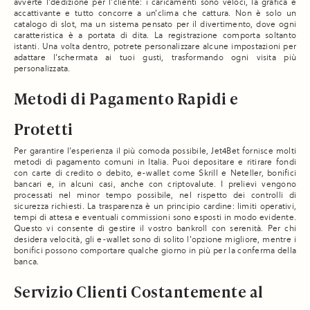
avverte l’dedizione per l’cliente: i caricamenti sono veloci, la grafica è
accattivante e tutto concorre a un’clima che cattura. Non è solo un
catalogo di slot, ma un sistema pensato per il divertimento, dove ogni
caratteristica è a portata di dita. La registrazione comporta soltanto
istanti. Una volta dentro, potrete personalizzare alcune impostazioni per
adattare l’schermata ai tuoi gusti, trasformando ogni visita più
personalizzata.
Metodi di Pagamento Rapidi e
Protetti
Per garantire l’esperienza il più comoda possibile, Jet4Bet fornisce molti
metodi di pagamento comuni in Italia. Puoi depositare e ritirare fondi
con carte di credito o debito, e-wallet come Skrill e Neteller, bonifici
bancari e, in alcuni casi, anche con criptovalute. I prelievi vengono
processati nel minor tempo possibile, nel rispetto dei controlli di
sicurezza richiesti. La trasparenza è un principio cardine: limiti operativi,
tempi di attesa e eventuali commissioni sono esposti in modo evidente.
Questo vi consente di gestire il vostro bankroll con serenità. Per chi
desidera velocità, gli e-wallet sono di solito l’opzione migliore, mentre i
bonifici possono comportare qualche giorno in più per la conferma della
banca.
Servizio Clienti Costantemente al