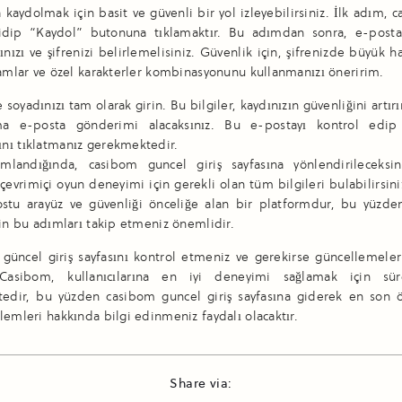
kaydolmak için basit ve güvenli bir yol izleyebilirsiniz. İlk adım,
idip “Kaydol” butonuna tıklamaktır. Bu adımdan sonra, e-posta 
ınızı ve şifrenizi belirlemelisiniz. Güvenlik için, şifrenizde büyük h
kamlar ve özel karakterler kombinasyonunu kullanmanızı öneririm.
e soyadınızı tam olarak girin. Bu bilgiler, kaydınızın güvenliğini artırı
ma e-posta gönderimi alacaksınız. Bu e-postayı kontrol edip
ını tıklatmanız gerekmektedir.
mlandığında, casibom guncel giriş sayfasına yönlendirileceksin
 çevrimiçi oyun deneyimi için gerekli olan tüm bilgileri bulabilirsin
ostu arayüz ve güvenliği önceliğe alan bir platformdur, bu yüzde
çin bu adımları takip etmeniz önemlidir.
güncel giriş sayfasını kontrol etmeniz ve gerekirse güncellemeler
Casibom, kullanıcılarına en iyi deneyimi sağlamak için sür
tedir, bu yüzden casibom guncel giriş sayfasına giderek en son ö
lemleri hakkında bilgi edinmeniz faydalı olacaktır.
Share via: