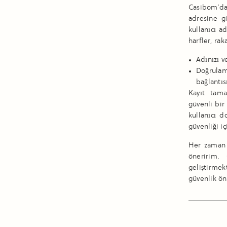
Casibom’da 
adresine g
kullanıcı ad
harfler, ra
Adınızı v
Doğrula
bağlantıs
Kayıt tama
güvenli bir
kullanıcı d
güvenliği i
Her zaman 
öneririm. 
geliştirmek
güvenlik ön