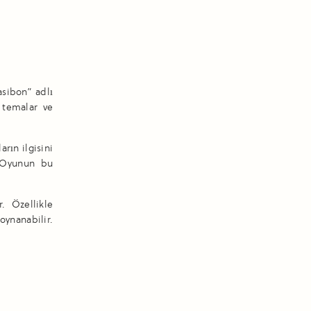
asibon” adlı
i temalar ve
rın ilgisini
. Oyunun bu
. Özellikle
oynanabilir.