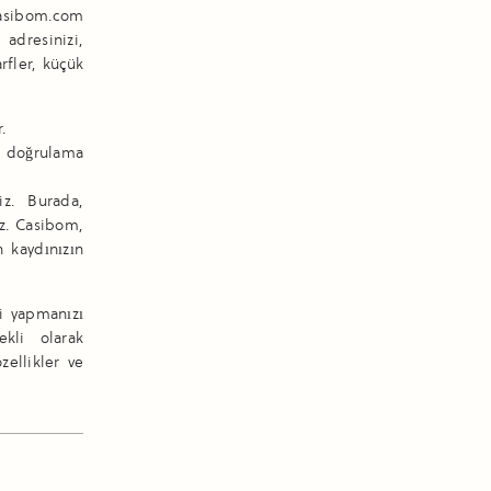
 casibom.com
adresinizi,
arfler, küçük
r.
 doğrulama
iz. Burada,
iz. Casibom,
n kaydınızın
i yapmanızı
ekli olarak
zellikler ve