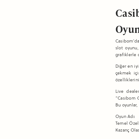
Casi
Oyun
Casibom’da 
slot oyunu,
grafiklerle
Diğer en iy
çekmek içi
özelliklerin
Live deale
“Casibom Gü
Bu oyunlar,
Oyun Adı
Temel Özell
Kazanç Olası