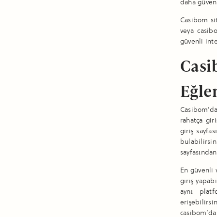
daha güvenli
Casibom sit
veya casib
güvenli inte
Casi
Eğle
Casibom’da
rahatça gir
giriş sayfa
bulabilirs
sayfasından 
En güvenli 
giriş yapabi
aynı plat
erişebilirs
casibom’da