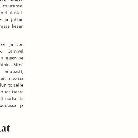
ttuuriinsa.
pelialustat.
a ja juhlan
missä kesän
aa, ja sen
e. Carnival
n sijaan se
ihin. Siinä
 nopeasti,
en arvoisia
un toiselle
rtuaalisesta
ttuurisesta
 uudessa ja
mat