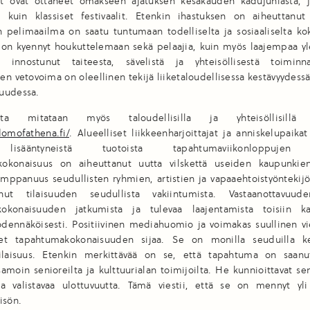
t ovat ottaneet omakseen ajatuksen kesäkauden kadujuhlasta, j
a kuin klassiset festivaalit. Etenkin ihastuksen on aiheuttanut
n pelimaailma on saatu tuntumaan todelliselta ja sosiaaliselta k
on kyennyt houkuttelemaan sekä pelaajia, kuin myös laajempaa yl
 innostunut taiteesta, sävelistä ja yhteisöllisestä toiminn
n vetovoima on oleellinen tekijä liiketaloudellisessa kestävyydessä
uudessa.
sta mitataan myös taloudellisilla ja yhteisöllisillä m
domofathena.fi/
. Alueelliset liikkeenharjoittajat ja anniskelupaikat
 lisääntyneistä tuotoista tapahtumaviikonloppujen 
okonaisuus on aiheuttanut uutta vilskettä useiden kaupunkie
umppanuus seudullisten ryhmien, artistien ja vapaaehtoistyönteki
anut tilaisuuden seudullista vakiintumista. Vastaanottavuu
okonaisuuden jatkumista ja tulevaa laajentamista toisiin k
dennäköisesti. Positiivinen mediahuomio ja voimakas suullinen vi
et tapahtumakokonaisuuden sijaa. Se on monilla seuduilla k
tilaisuus. Etenkin merkittävää on se, että tapahtuma on saanu
samoin senioreilta ja kulttuurialan toimijoilta. He kunnioittavat sen
ja valistavaa ulottuvuutta. Tämä viestii, että se on mennyt yli
isön.