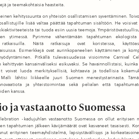
kejä ja teemakohtaisia haasteita.
keinen kehityssuunta on yhteisön osallistamisen syventäminen. Toi
 osallistujille lisää valtaa päättää tapahtuman sisältöön. He voisivat
ikkiaktiviteeteista tai tuoda esiin uusia teemoja. Ympäristövastuulli
uden ytimessä. Pyrimme vähentämään tapahtuman ekologista j
ä ratkaisuilla. Näitä ratkaisuja ovat koristeissa, käyttöas
kaisuissa. Esimerkkejä ovat aurinkopaneelien käyttäminen ja komp
hyödyntäminen. Pitkällä tulevaisuudessa visioimme Carnival Ce
kehittyvän kansainväliseksi esikuvaksi. Se havainnollistaisi, kuinka 
it voivat luoda merkityksellisiä, kohtaavia ja todellisia kokemu
Malli lähtisi liikkeelle juuri Suomen menestystarinasta. Tämä
nnovaatiota ja yhteistoimintaa sekä pelialan että tapahtumat
oiden kanssa.
io ja vastaanotto Suomessa
elebration -kadujuhlan vastaanotto Suomessa on ollut erityisen 
en tapahtumien jälkeen kävijämäärät ovat kasvaneet tasaisesti. K
nut erityinen teemayhdistelmä, lapsiystävällisyys ja korkeatasoin