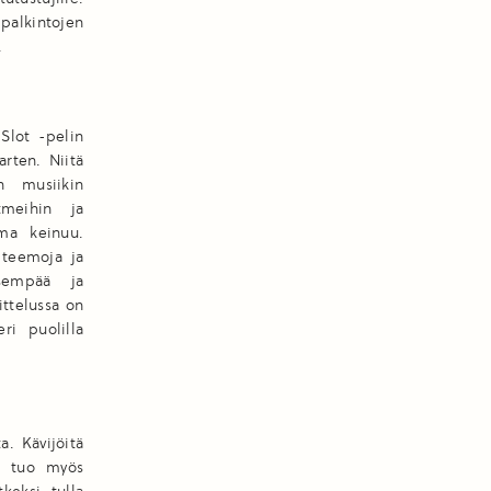
 palkintojen
.
Slot -pelin
arten. Niitä
en musiikin
tmeihin ja
uma keinuu.
ä teemoja ja
isempää ja
ittelussa on
ri puolilla
. Kävijöitä
a tuo myös