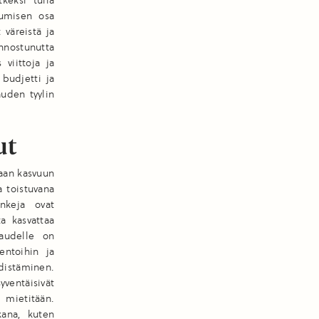
keksi tulla
tumisen osa
 väreistä ja
nnostunutta
 viittoja ja
budjetti ja
auden tyylin
ut
aan kasvuun
 toistuvana
nkeja ovat
a kasvattaa
kaudelle on
entoihin ja
istäminen.
yventäisivät
 mietitään.
ikana, kuten