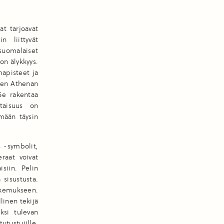
at tarjoavat
n liittyvät
suomalaiset
on älykkyys.
mapisteet ja
aren Athenan
Se rakentaa
taisuus on
ymään täysin
 -symbolit,
eraat voivat
isiin. Pelin
 sisustusta.
okemukseen.
linen tekijä
ksi tulevan
tustujille.