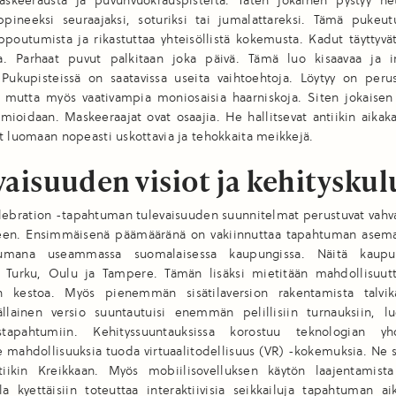
askeerausta ja puvunvuokrauspisteitä. Täten jokainen pystyy het
pineeksi seuraajaksi, soturiksi tai jumalattareksi. Tämä pukeu
ppoutumista ja rikastuttaa yhteisöllistä kokemusta. Kadut täyttyvät
a. Parhaat puvut palkitaan joka päivä. Tämä luo kisaavaa ja i
Pukupisteissä on saatavissa useita vaihtoehtoja. Löytyy on perus
, mutta myös vaativampia moniosaisia haarniskoja. Siten jokaisen 
mioidaan. Maskeeraajat ovat osaajia. He hallitsevat antiikin aikak
t luomaan nopeasti uskottavia ja tehokkaita meikkejä.
aisuuden visiot ja kehityskul
elebration -tapahtuman tulevaisuuden suunnitelmat perustuvat vahv
seen. Ensimmäisenä päämääränä on vakiinnuttaa tapahtuman asema
tumana useammassa suomalaisessa kaupungissa. Näitä kaupu
i Turku, Oulu ja Tampere. Tämän lisäksi mietitään mahdollisuutt
 kestoa. Myös pienemmän sisätilaversion rakentamista talvi
Tällainen versio suuntautuisi enemmän pelillisiin turnauksiin, lu
stapahtumiin. Kehityssuuntauksissa korostuu teknologian yhd
mahdollisuuksia tuoda virtuaalitodellisuus (VR) -kokemuksia. Ne s
iikin Kreikkaan. Myös mobiilisovelluksen käytön laajentamista
la kyettäisiin toteuttaa interaktiivisia seikkailuja tapahtuman a