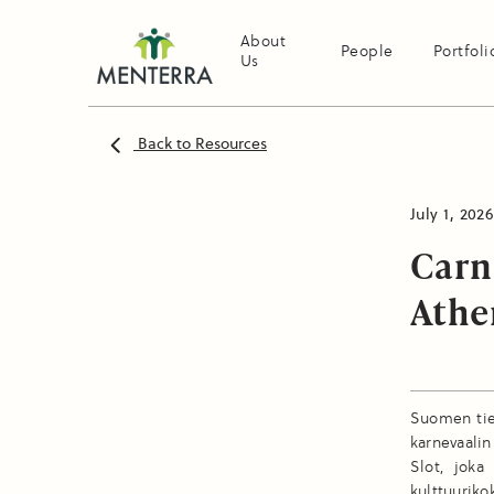
About
People
Portfoli
Us
Back to Resources
July 1, 2026
Carn
Athe
Suomen tiet
karnevaali
Slot, joka
kulttuuriko