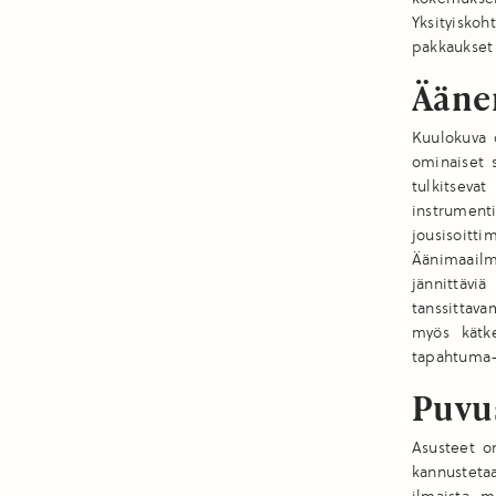
Yksityiskoh
pakkaukset 
Ääne
Kuulokuva 
ominaiset s
tulkitseva
instrumen
jousisoitt
Äänimaailma
jännittäv
tanssittava
myös kätke
tapahtuma-a
Puvu
Asusteet o
kannustet