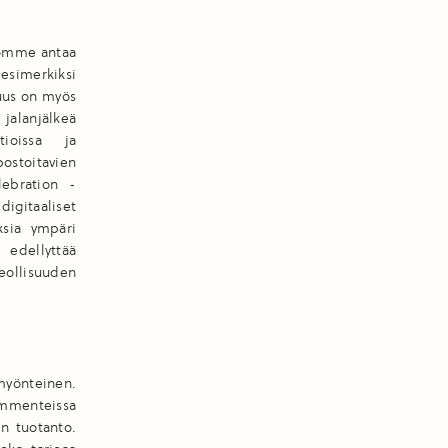
vomme antaa
 esimerkiksi
suus on myös
alanjälkeä
tioissa ja
ostoitavien
lebration -
digitaaliset
ksia ympäri
 edellyttää
eollisuuden
myönteinen.
ommenteissa
en tuotanto.