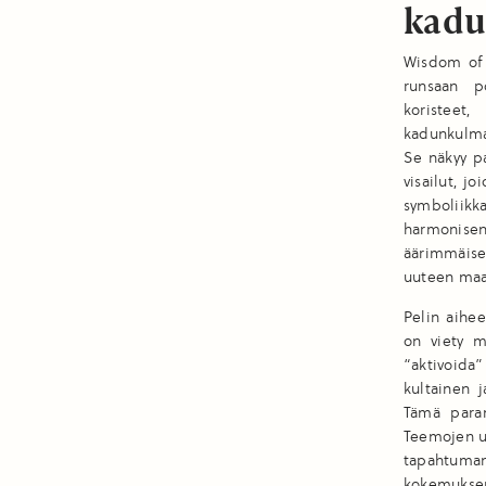
kadu
Wisdom of A
runsaan po
koristeet,
kadunkulmat
Se näkyy pa
visailut, j
symboliikk
harmonise
äärimmäisen
uuteen maa
Pelin aihe
on viety mu
“aktivoida”
kultainen j
Tämä paran
Teemojen us
tapahtuman
kokemuksen