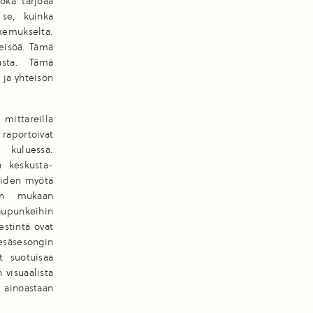
oka tarjoaa
 se, kuinka
okemukselta.
eisöä. Tämä
asta. Tämä
 ja yhteisön
ittareilla
 raportoivat
kuluessa.
n keskusta-
jöiden myötä
den mukaan
aupunkeihin
estintä ovat
esäsesongin
t suotuisaa
 visuaalista
 ainoastaan