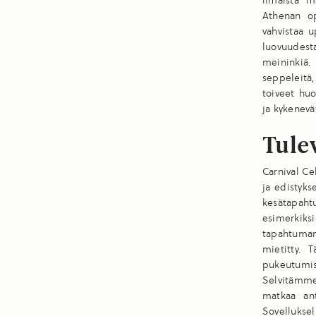
ilmaista m
Athenan op
vahvistaa u
luovuudest
meininkiä. 
seppeleitä
toiveet huo
ja kykenevä
Tulev
Carnival C
ja edistyk
kesätapah
esimerkiks
tapahtuman
mietitty. 
pukeutumi
Selvitämme 
matkaa ant
Sovelluksel