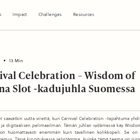
o
Impact
Challenges
Resources
13 Min
ival Celebration – Wisdom of
na Slot -kadujuhla Suomessa
 saavatkin uutta virettä, kun Carnival Celebration -tapahtuma yhd
n ja digitaalisen pelimaailman. Tämän juhlan sydämessä käy Wisdo
 on huomattavasti enemmän kuin tavallinen kolikkopeli. Se on
kemus. Tässä kirjoituksessa selvitämme, kuinka tämä teema on siirr