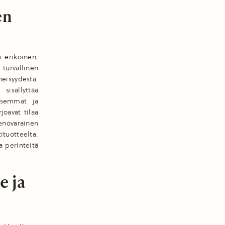
en
 erikoinen,
 turvallinen
eisyydestä.
sisällyttää
aisemmat ja
joavat tilaa
novarainen
ituotteelta.
a perinteitä
 ja