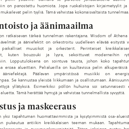
tiin on panostettu huomiota. Jopa ruokalistojen kirjaimetyylit ja
mukailevat pelin tyyliä. Tämä vahvistaa kokonaisvaltaista tunnelmaa
ntoisto ja äänimaailma
on ratkaisevan tärkeä tunnelman rakentajana. Wisdom of Athena 
ävelmät ja ääniefektit on orkestroitu uudelleen elävää esitystä v
t paikalliset muusikot ja orkesterit. Perinteiset kreikkalais
tit, kuten bouzouki ja lyyra, sekoittuvat moderneihin ry
imiin. Lopputuloksena on sointuva tausta, johon koko tapaht
 eroaa alueittain. Pelialueilla on kuultavissa pelin alkuperäisi
iä ääniefektejä. Päälavan ympäristössä musiikki on energ
mpaa. Se kannustaa yleisöä liikkumaan ja osallistumaan. Äänisuunn
ttyjä yllätyksiä. Esimerkiksi pöllön huhuina soi satunnaisesti e
luetta. Tämä herättää hymyjä ja vahvistaa tunnelmallista syvyyttä.
stus ja maskeeraus
n yksi tapahtuman huomattavimmista ja kysytyimmistä osa-alueista
aan pukeutua antiikin kreikkalaisen teeman mukaan. Tapahtum