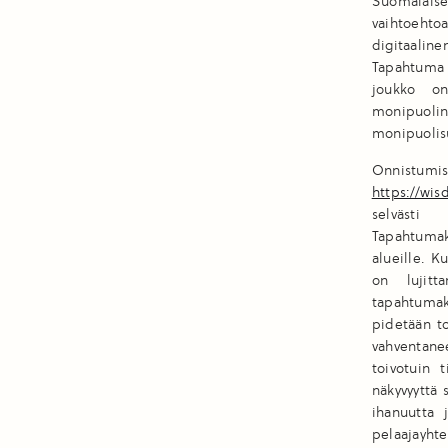
Suomalaise
vaihtoehto
digitaaline
Tapahtuma 
joukko on
monipuoline
monipuolis
Onnistumi
https://wis
selvästi
Tapahtumak
alueille. K
on lujitt
tapahtumak
pidetään to
vahventane
toivotuin 
näkyvyyttä 
ihanuutta 
pelaajayhte