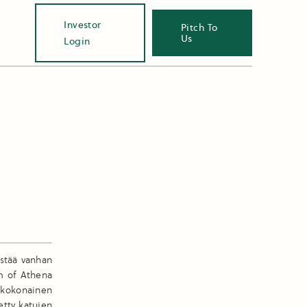
Investor
Pitch To
Us
Login
istää vanhan
m of Athena
 kokonainen
etty katujen