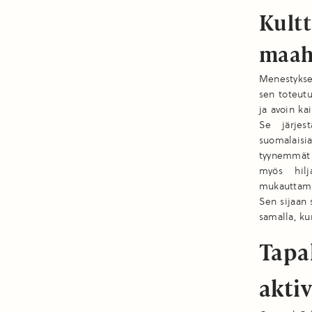
Kult
maa
Menestykse
sen toteutu
ja avoin k
Se järjest
suomalaisi
tyynemmät v
myös hilj
mukauttamin
Sen sijaan 
samalla, ku
Tapa
aktiv