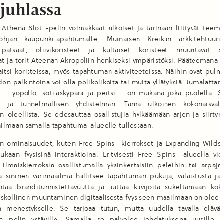
juhlassa
thena Slot -pelin voimakkaat ulkoiset ja tarinaan liittyvät teem
hjan kaupunkitapahtumalle. Muinaisen Kreikan arkkitehtuurii
 patsaat, oliivikoristeet ja kultaiset koristeet muuntavat 
 ja torit Ateenan Akropoliin henkiseksi ympäristöksi. Pääteemana 
itsi koristeissa, myös tapahtuman aktiviteeteissa. Näihin ovat pul
oiden palkintoina voi olla pelikolikoita tai muita yllätyksiä. Jumalatt
a – yöpöllö, sotilaskypärä ja peitsi – on mukana joka puolella. 
n ja tunnelmallisen yhdistelmän. Tämä ulkoinen kokonaisval
 oleellista. Se edesauttaa osallistujia hylkäämään arjen ja siirt
ilmaan samalla tapahtuma-alueelle tullessaan.
en ominaisuudet, kuten Free Spins -kierrokset ja Expanding Wilds
kaan fyysisinä interaktioina. Erityisesti Free Spins -alueella vi
 ilmaiskierroksia osallistumalla yksinkertaisiin peleihin tai arpaja
a sininen värimaailma hallitsee tapahtuman pukuja, valaistusta ja
taa bränditunnistettavuutta ja auttaa kävijöitä sukeltamaan k
kollinen muuntaminen digitaalisesta fyysiseen maailmaan on oleel
 menestykselle. Se tarjoaa tutun, mutta uudella tavalla elävä
 pelin ystäville. Samalla se palvelee johdatuksena uusille tu