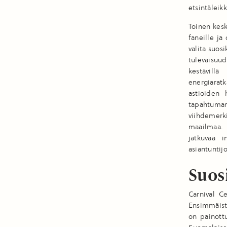
etsintäleik
Toinen kes
faneille ja
valita suos
tulevaisu
kestävill
energiarat
astioiden 
tapahtuman 
viihdemerk
maailmaa. 
jatkuvaa i
asiantuntij
Suos
Carnival C
Ensimmäist
on painottu