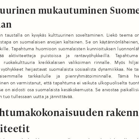
tuurinen mukautuminen Suom
han
n taustalla on kyvykäs kulttuurinen soveltaminen. Liekö teema on
stapa on suomalaisen arvojen kaltainen. Se on käytännönläheinen,
aikille. Tapahtuma huomioon suomalaisten kunnioituksen luonnonläh
ää aktiviteetteja puistoissa ja rantavyöhykkeillä. Tapahtuma 
a ruokakulttuuria kreikkalaisen valikoiman rinnalle. Myös hilj
yöhykkeet heijastavat suomalaista sosiaalista dynamiikkaa. Ne tar
aisemmalle tarkkailulle ja pienryhmätoiminnalle. Tämä hie
en on varmistanut, että tapahtuma ei vaikuta ulkopuoliselta tuont
se on aidosti osa suomalaista kesäkokemusta. Se arvostaa paikallisi
n tuo tullessaan uutta ja jännittävää.
htumakokonaisuuden rakenne
iteetit