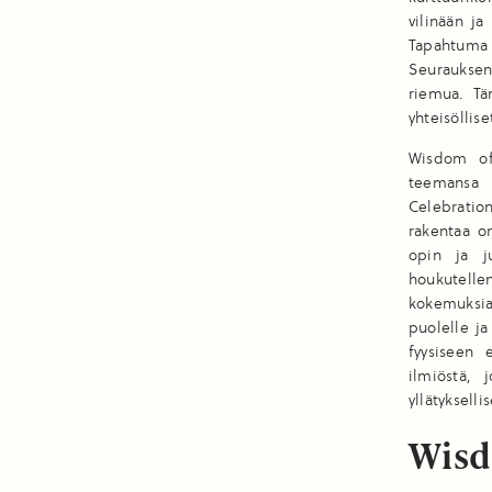
vilinään j
Tapahtuma s
Seurauksen
riemua. Tä
yhteisöllis
Wisdom of
teemansa t
Celebratio
rakentaa o
opin ja j
houkutelle
kokemuksia
puolelle ja
fyysiseen 
ilmiöstä, 
yllätykselli
Wisd