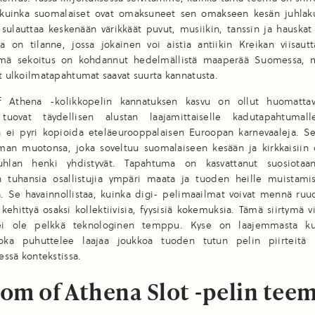
a kuinka suomalaiset ovat omaksuneet sen omakseen kesän juhlakul
ulauttaa keskenään värikkäät puvut, musiikin, tanssin ja hauskat 
a on tilanne, jossa jokainen voi aistia antiikin Kreikan viisautt
mä sekoitus on kohdannut hedelmällistä maaperää Suomessa, 
et ulkoilmatapahtumat saavat suurta kannatusta.
 Athena -kolikkopelin kannatuksen kasvu on ollut huomattav
uovat täydellisen alustan laajamittaiselle kadutapahtumall
n ei pyri kopioida eteläeurooppalaisen Euroopan karnevaaleja. Se
man muotonsa, joka soveltuu suomalaiseen kesään ja kirkkaisiin ö
uhlan henki yhdistyvät. Tapahtuma on kasvattanut suosiotaan
n tuhansia osallistujia ympäri maata ja tuoden heille muistamis
. Se havainnollistaa, kuinka digi- pelimaailmat voivat mennä ruud
 kehittyä osaksi kollektiivisia, fyysisiä kokemuksia. Tämä siirtymä vi
ei ole pelkkä teknologinen temppu. Kyse on laajemmasta kul
joka puhuttelee laajaa joukkoa tuoden tutun pelin piirteitä
sessä kontekstissa.
om of Athena Slot -pelin tee